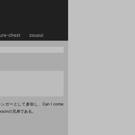
ure-chest
・・
zousui
ドシンガーとして参加し、Can I come
cksonの兄弟である。