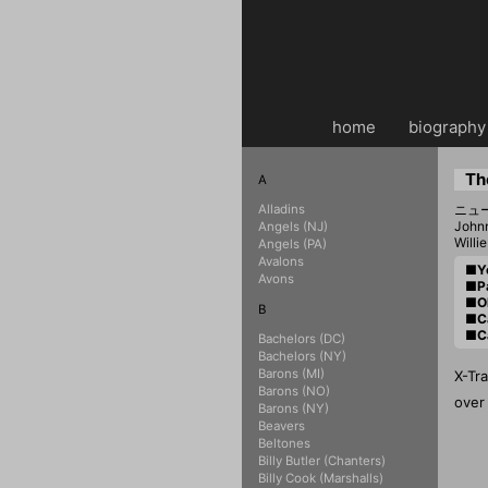
home
・・
biography
Th
A
Alladins
ニュ
John
Angels (NJ)
Will
Angels (PA)
Avalons
■Yo
Avons
■Pa
■O
B
■Ca
■Ca
Bachelors (DC)
Bachelors (NY)
Barons (MI)
X-T
Barons (NO)
ove
Barons (NY)
Beavers
Beltones
Billy Butler (Chanters)
Billy Cook (Marshalls)