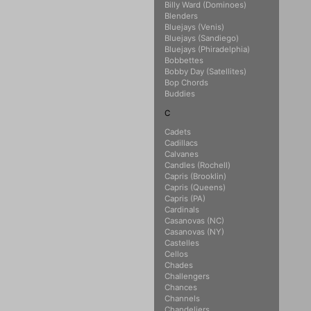
Billy Ward (Dominoes)
Blenders
Bluejays (Venis)
Bluejays (Sandiego)
Bluejays (Phiradelphia)
Bobbettes
Bobby Day (Satellites)
Bop Chords
Buddies
C
Cadets
Cadillacs
Calvanes
Candles (Rochell)
Capris (Brooklin)
Capris (Queens)
Capris (PA)
Cardinals
Casanovas (NC)
Casanovas (NY)
Castelles
Cellos
Chades
Challengers
Chances
Channels
Chandeliers