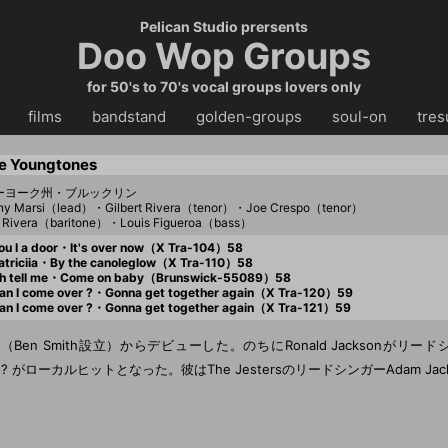
Pelican Studio prersents
Doo Wop Groups
for 50's to 70's vocal groups lovers only
・・
films
・・
bandstand
・・
golden-groups
・・
soul-on
・・
tres
e Youngtones
ーヨーク州・ブルックリン
ny Marsi（lead）・Gilbert Rivera（tenor）・Joe Crespo（tenor）
ie Rivera（baritone）・Louis Figueroa（bass）
u I a door・It's over now（X Tra-104）58
triciia・By the canoleglow（X Tra-110）58
h tell me・Come on baby（Brunswick-55089）58
n I come over ?・Gonna get together again（X Tra-120）59
n I come over ?・Gonna get together again（X Tra-121）59
ra（Ben Smith設立）からデビューした。のちにRonald Jacksonがリー
r ? がローカルヒットとなった。彼はThe JestersのリードシンガーAdam Ja