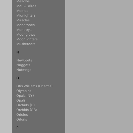
Mellows
Mel-O-Aires
Memos
Midnighters
Miracles
Monotones
Montreys
Moonglows
Moonlighters
Musketeers
N
Newports
Nuggets
Nutmegs
O
Otis Williams (Charms)
Olympics
Opals (NY)
Opals
Orchids (IL)
Orchids (GB)
Orioles
Orlons
P