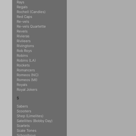
Rays
Regals
Rochell (Candles)
Red Caps
Re-vels
Re-vels Quartette
Revels
Rivieras
Rivileers
Rivingtons
Rob Roys
Robins
Robins (LA)
Rockets
Romancers
Romeos (NC)
Romeos (MI)
Royals
Royal Jokers
S
Sabers
Scooters
Shep (Limelites)
Satellites (Bobby Day)
Scarlets
Scale Tones
Schoolboys