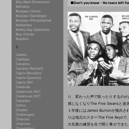
Billy Ward (Dominoes)
■Don't you know・No tears left f
Blenders
Bluejays (Venis)
Bluejays (Sandiego)
Bluejays (Phiradelphia)
Bobbettes
Bobby Day (Satellites)
Bop Chords
Buddies
C
Cadets
Cadillacs
Calvanes
Candles (Rochell)
Capris (Brooklin)
Capris (Queens)
Capris (PA)
Cardinals
Casanovas (NC)
Casanovas (NY)
り、変わった声で歌ったりするのがお
Castelles
感じなくなりThe Five Swansと
Cellos
Chades
１年後にはJames Burtonが徴兵され
Challengers
りは地元のスターThe Five Key
Chances
Channels
大先輩の練習を生で聞く事ができた。T
Chandeliers