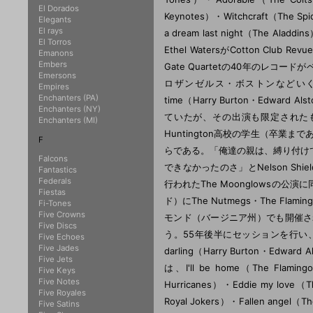
El Dorados
Keynotes）・Witchcraft（The Spi
Elegants
El rays
a dream last night（The Ala
El Torros
Ethel WatersがCotton Clu
Emanons
Embers
Gate Quartetの40年のレ
Emersons
ロザンゼルス・ボストンなどいくつ
Empires
Enchanters (PA)
time（Harry Burton・Edw
Enchanters (NY)
ていたが、その出演も限定された
Enchanters (MI)
Huntington高校の学生（卒業まで
F
らである。「俺達の親は、縛り付け
Falcons
できなかったのさ」とNelson Sh
Fantastics
Federals
行われたThe Moonglows
Fiestas
ド）にThe Nutmegs・The Flam
Fi-Tones
Five Crowns
モンド（バージニア州）でも開催さ
Five Discs
う。55年後半にセッションを行い、Nobody 
Five Echoes
Five Jades
darling（Harry Burton
Five Jets
は、I'll be home（The Flamingo
Five Keys
Five Notes
Hurricanes）・Eddie my love（T
Five Royales
Royal Jokers）・Fallen ange
Five Satins