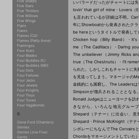
Five Sharps
いバラードだったがチャートには失敗とな
Five Stars
lovin' that girl of min
Five Thrillers
Five Willows
も言われているが詳細は不明。Can't help l
Five Wings
年にShowboatから発表されたクラシック
Flairs
Flares
be hereというタイトルで発表している
Flames (CA)
Chicken hop（Billy Bland）・It
Flames (Patty Anne)
Flamingos
me（The Cadillacs）・Darlng you
Four Aces
The unbeliever（Jimmy Ricks an
Four Blades
Four Buddies (IL)
true（The Chestnuts）・I'll rem
Four Buddies (MD)
られた。しかしこれもチャートに失
Four Dots
Four Fellows
を見送ってしまう。マネージャのMel
Four Jacks
金銭的にも困窮し、The Leade
Four Jewels
Four Knights
Simpsonが徴兵されることとなる
Four Troys
Ronald Judgeはニューヨ
Four Tunes
Four Vagabonds
きながら、いろんな地元グループにも
Shepard（テナー）に出会い、意
G
Shepard・Prince McKnight
Gene Ford (Chanters)
Genies
シボレーにちなんでThe Corvair
Genies (Jive Five)
Chordsをマネージメントしてい
Gents