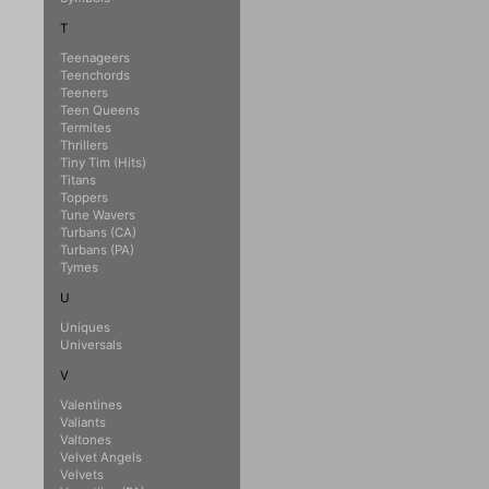
T
Teenageers
Teenchords
Teeners
Teen Queens
Termites
Thrillers
Tiny Tim (Hits)
Titans
Toppers
Tune Wavers
Turbans (CA)
Turbans (PA)
Tymes
U
Uniques
Universals
V
Valentines
Valiants
Valtones
Velvet Angels
Velvets