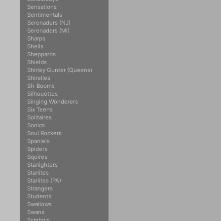
Sensations
Sentimentals
Serenaders (NJ)
Serenaders (MI)
Sharps
Shells
Sheppards
Shields
Shirley Gunter (Queens)
Shirelles
Sh-Booms
Silhouettes
Singing Wonderers
Six Teens
Solitaires
Sonics
Soul Rockers
Spaniels
Spiders
Squires
Starlighters
Starlites
Starlites (PA)
Strangers
Students
Swallows
Swans
Symbols