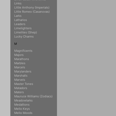
Links
Little Anthony (Imperials)
Little Romeo (Casanovas)
Larks
Latharios
Leaders
Limelighters
Limelites (Shep)
Lucky Charms
M
Magnificents
Majors
Marathons
Marbles
Marcels
Marylanders
Marshalls
Marvels
Master Tones
Matadors
Maters
Mauruce Williams (Zodiacs)
Meadowlarks
Medallions
Mello Keys
Mello Moods