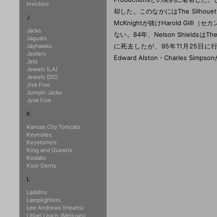
Invictors
却した。このなかにはThe Silhoue
J
McKnightが抜けHarold Gil
Jacks
ない。84年、Nelson Shieldsは
Jaguars
に死去したが、95年11月25日に行われた
Jayhawks
Jesters
Edward Alston・Charles S
Jets
Jewels (LA)
Jewels (DC)
Jive Five
Jumpin Jacks
Jyve Five
K
Kansas City Tomcats
Keynotes
Keystoners
King and Queens
Kodaks
Kool Gents
L
Laddins
Lamplighters
Lee Andrews (Hearts)
Lillian Leach (Mellows)