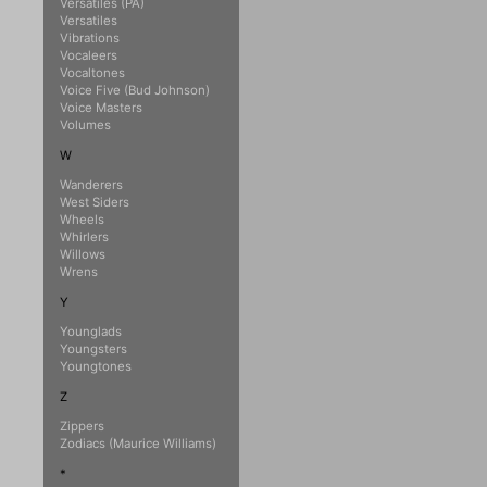
Versatiles (PA)
Versatiles
Vibrations
Vocaleers
Vocaltones
Voice Five (Bud Johnson)
Voice Masters
Volumes
W
Wanderers
West Siders
Wheels
Whirlers
Willows
Wrens
Y
Younglads
Youngsters
Youngtones
Z
Zippers
Zodiacs (Maurice Williams)
*