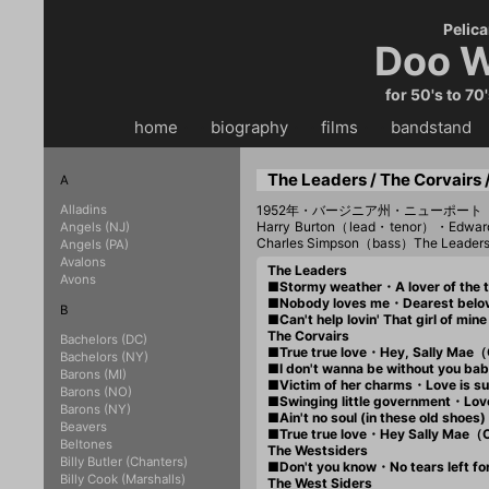
Pelica
Doo W
for 50's to 70
home
・・
biography
・・
films
・・
bandstand
・
The Leaders / The Corvairs 
A
Alladins
1952年・バージニア州・ニューポート
Harry Burton（lead・tenor）・Edward
Angels (NJ)
Charles Simpson（bass）The Leader
Angels (PA)
Avalons
The Leaders
Avons
■Stormy weather・A lover of the
■Nobody loves me・Dearest belo
B
■Can't help lovin' That girl of 
The Corvairs
Bachelors (DC)
■True true love・Hey, Sally Ma
Bachelors (NY)
■I don't wanna be without you ba
Barons (MI)
■Victim of her charms・Love is 
Barons (NO)
■Swinging little government・Lo
Barons (NY)
■Ain't no soul (in these old sho
Beavers
■True true love・Hey Sally Mae（
Beltones
The Westsiders
Billy Butler (Chanters)
■Don't you know・No tears left 
Billy Cook (Marshalls)
The West Siders