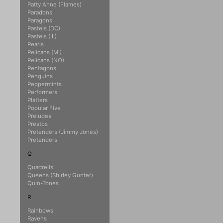
Patty Anne (Flames)
Paradons
Paragons
Pastels (DC)
Pastels (IL)
Pearls
Pelicans (MI)
Pelicans (NO)
Pentagons
Penguins
Peppermints
Performers
Platters
Popular Five
Preludes
Prestos
Pretenders (Jimmy Jones)
Pretenders
Q
Quadrells
Queens (Shirley Gunter)
Quin-Tones
R
Rainbows
Ravens