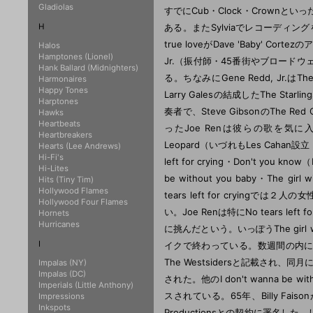
Gladiolas
すでにCub・Clock・Crownと
H
ある。またSylviaでレコーディング
true loveがDave 'Baby' Co
Halos
Hamptones (Lionel)
Jr.（振付師・45番街やブロードウェイで
Hank Ballard (Midnighters)
る。ちなみにGene Redd, Jr.はTh
Harmonaires
Happy Tones
Larry Galesの結成したThe Star
Harptones
奏者で、Steve GibsonのTh
Hawks
Heartbeats
ったJoe Renは彼らの歌を気に
Heartbreakers
Leopard（いづれもLes Cahan
Hearts (Lee Andrews)
Hi-Fi's
left for crying・Don't you
Hi-Lites
be without you baby・The gi
Hits (Tiny Tim)
Hollywood Flames
tears left for crying
Hollywood Four Flames
い。Joe Renは特にNo tears le
Hornets
Hurricanes
に挑んだという。いっぽうThe girl 
I
イクで終わっている。数週間の内にNo t
The Westsidersと記載され、同月
Impalas (NY)
Impalas (DC)
された。他のI don't wanna be witho
Imperials (Little Anthony)
スされている。65年、Billy Fais
Impressions
Inkspots
Productionsとの契約に署名した