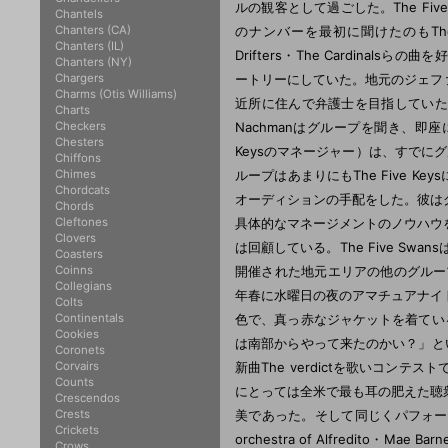
ルの観客として過ごした。The Five
Chantels
Chanters (CA)
のナンバーを最初に聞けたのもThe F
Chanters (IL)
Drifters・The Cardinalsらの曲
Chanters (NY)
Chargers
ートリーにしていた。地元のジェフ
Charms (Otis Williams)
近所に住んで弁護士を目指していた若者
Charts
Checkers
Nachmanはグループを聞き、即座に
Chesters
Keysのマネージャー）は、すでにグ
Chiffons
Chimes
ループはあまりにもThe Five Ke
Chordcats
オーディションの手配をした。彼は
Chords
Cleftones
具体的なマネージメントのノウハウを持って
Clovers
は回顧している。The Five S
Coasters
Coinns
開催された地元エリアの他のグルー
Collegians
年春に水曜日の夜のアマチュアナイ
Colts
Continentals
色で、真っ赤なジャケットを着ている
Cookies
は南部からやって来たのかい？」といっ
Coronets
Corvairs
新曲The verdictを歌いコ
Counts
にとっては全米で最も耳の肥えた聴
Crescendos
Crests
美であった。そして同じくパフォーマーと
Crickets
orchestra of Alfredito・Mae
Crows