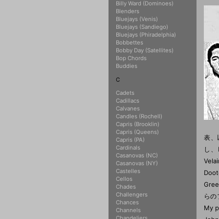
Billy Ward (Dominoes)
Blenders
Bluejays (Venis)
Bluejays (Sandiego)
Bluejays (Phiradelphia)
Bobbettes
Bobby Day (Satellites)
Bop Chords
Buddies
C
Cadets
Cadillacs
Calvanes
Candles (Rochell)
Capris (Brooklin)
Capris (Queens)
表、
Capris (PA)
Cardinals
し、
Casanovas (NC)
Vel
Casanovas (NY)
Castelles
Doo
Cellos
Gre
Chades
Challengers
らの
Chances
My 
Channels
Chandeliers