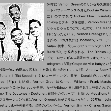
54年に Vernon Greenのロサンゼルス
ートパフォーマンスを見たDootsie William
立）のすすめでAndrew Blue・Randolph 
Foleyらとグループを結成。Vernon Gre
じゃらじゃらとつけていたので、The Medal
前になったという。Vernon Greenはオ
き始め、1カ月後にはDootoneでレコー
54年の後半、彼らのデビューシングルThe le
Buick '59）が発表される。The Diablo
ドで、ロサンゼルス界隈のラジオでヒットし
telegram（B面はCoupe de ville bab
以降一連の自動車を題材にした歌を作り続ける。この頃、Andrew Blueが脱退。
Edna（Ｂ面はSpeedin）をレコーディング。同年、Donald Woodsが
aires（Flip）を結成。Vernon GreenはKenneth Williams・Frank M
toneからOnly for youを発表。なぜかEdnaと同じ55年6月に発売されている。D
enとThe Dootones（Dootoneに在籍中のグループ）を新しいMedall
プロモーション写真はVernon Greenの顔が切り貼だった）。55年秋、Johnn
pretty babyを発表する。当時のメンバーは、Vernon Jimmy・Charles Gardner・