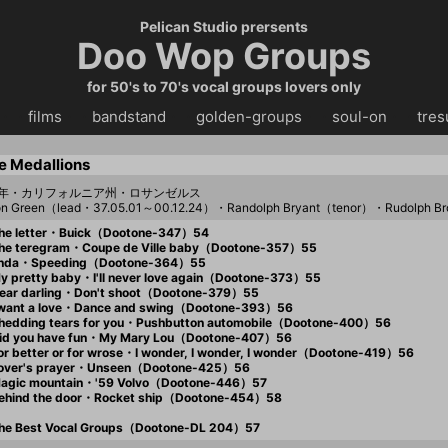
Pelican Studio prersents
Doo Wop Groups
for 50's to 70's vocal groups lovers only
・・
films
・・
bandstand
・・
golden-groups
・・
soul-on
・・
tres
e Medallions
54年・カリフォルニア州・ロサンゼルス
on Green（lead・37.05.01～00.12.24）・Randolph Bryant（tenor）・Rudolph
he letter・Buick（Dootone-347）54
he teregram・Coupe de Ville baby（Dootone-357）55
nda・Speeding（Dootone-364）55
 pretty baby・I'll never love again（Dootone-373）55
ar darling・Don't shoot（Dootone-379）55
want a love・Dance and swing（Dootone-393）56
edding tears for you・Pushbutton automobile（Dootone-400）56
id you have fun・My Mary Lou（Dootone-407）56
r better or for wrose・I wonder, I wonder, I wonder（Dootone-419）56
over's prayer・Unseen（Dootone-425）56
agic mountain・'59 Volvo（Dootone-446）57
ehind the door・Rocket ship（Dootone-454）58
he Best Vocal Groups（Dootone-DL 204）57