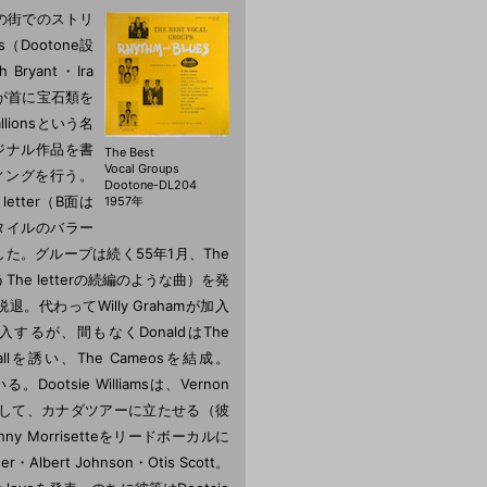
東部の街でのストリ
s（Dootone設
Bryant・Ira
enが首に宝石類を
lionsという名
リジナル作品を書
The Best
Vocal Groups
ディングを行う。
Dootone-DL204
tter（B面は
1957年
sスタイルのバラー
た。グループは続く55年1月、The
yというThe letterの続編のような曲）を発
代わってWilly Grahamが加入
加入するが、間もなくDonaldはThe
arshallを誘い、The Cameosを結成。
ootsie Williamsは、Vernon
ionsとして、カナダツアーに立たせる（彼
y Morrisetteをリードボーカルに
Albert Johnson・Otis Scott。