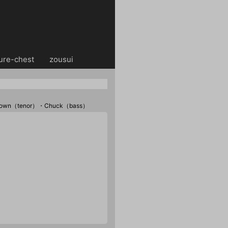
ure-chest
・・
zousui
 Brown（tenor）・Chuck（bass）