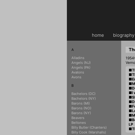
home
・・
biography
Th
A
Alladins
19
Vern
Angels (NJ)
Angels (PA)
■T
Avalons
■T
Avons
■E
■My
B
■De
■I 
Bachelors (DC)
■Sh
Bachelors (NY)
■D
Barons (MI)
■Fo
Barons (NO)
■L
Barons (NY)
■M
Beavers
■B
Beltones
LP
Billy Butler (Chanters)
■T
Billy Cook (Marshalls)