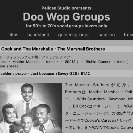
Pelican Studio prersents
Doo Wop Groups
for 50's to 70's vocal groups lovers only
・・
films
・・
bandstand
・・
golden-groups
・・
soul-on
・・
tres
ll Cook and The Marshalls・The Marshall Brothers
52年・フィラデルフィア州・フィラデルフィア
 Cook・Maithe Marshall（tenor・～89.11.?）・Richie Cannon（tenor）
son（bass）
solder's prayer・Just because（Savoy-828）51.12
The Marshall Brothersが前身。T
Brothersは Maithe Marshall・P
ー）・Willis Saunders・Raymond 
ー。Bill Cookはマネージャーで、W
ク・ニュージャージー州）のR&B専門
ーアークでCookie's Caravanとい
っている。またWATVでCook's Cara