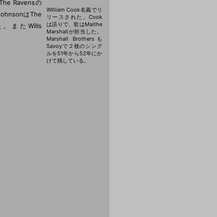
 Ravensの
WIlliam Cook名義でリ
JohnsonはThe
リースされた。Cook
は語りで、歌はMaithe
た。またWills
Marshallが担当した。
Marshall Brothersも
Savoyで２枚のシング
ルを51年から52年にか
けて残している。