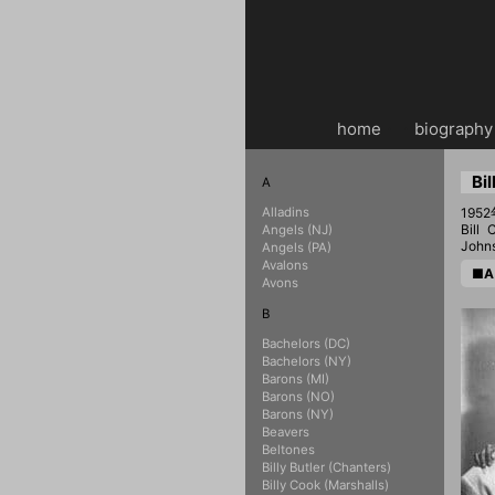
home
・・
biography
Bi
A
Alladins
19
Bill
Angels (NJ)
John
Angels (PA)
Avalons
■A 
Avons
B
Bachelors (DC)
Bachelors (NY)
Barons (MI)
Barons (NO)
Barons (NY)
Beavers
Beltones
Billy Butler (Chanters)
Billy Cook (Marshalls)