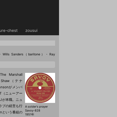
ure-chest
・・
zousui
・Wills Sanders（baritone）・Ray
he Marshall
hil Shaw（テナ
Johnsonがメンバ
AAT（ニューアー
DJが本職。ニュ
うクラブの経営も行
A solder's prayer
Savoy-828
vanという番組の
1951年