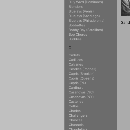
Billy Ward (Dominoes)
Blenders
Bluejays (Venis)
Bluejays (Sandiego)
Bluejays (Phiradelphia)
San
Bobbettes
Bobby Day (Satellites)
Bop Chords
Buddies
C
Cadets
Cadillacs
Calvanes
Candles (Rochell)
Capris (Brooklin)
Capris (Queens)
Capris (PA)
Cardinals
Casanovas (NC)
Casanovas (NY)
Castelles
Cellos
Chades
Challengers
Chances
Channels
Chandeliers