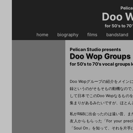
Pelica
Doo W
for 50's to 70
home
・・
biography
・・
films
・・
bandstand
・
Pelican Studio presents
Doo Wop Groups
for 50's to 70's vocal groups 
Doo Wopグループの紹介をメ
録というのがそもそもの動機なので
して日本でこのDoo Wopなるも
集まりがあるみたいですが、ほとん
私がR&Bに出会ったのは遠い昔、
友人からもらった「For your p
「Soul On」を知って、それを