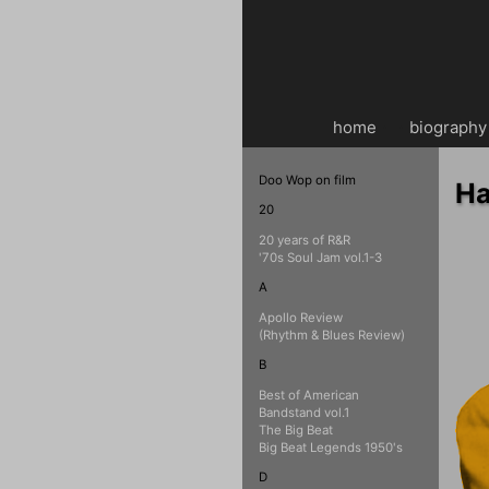
home
・・
biography
Doo Wop on film
Ha
20
20 years of R&R
'70s Soul Jam vol.1-3
A
Apollo Review
(Rhythm & Blues Review)
B
Best of American
Bandstand vol.1
The Big Beat
Big Beat Legends 1950's
D