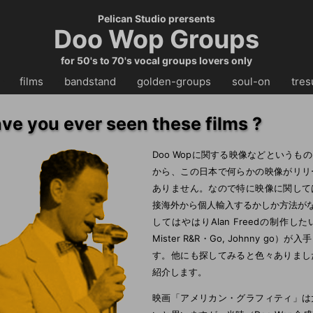
Pelican Studio prersents
Doo Wop Groups
for 50's to 70's vocal groups lovers only
・・
films
・・
bandstand
・・
golden-groups
・・
soul-on
・・
tres
ve you ever seen these films ?
Doo Wopに関する映像などという
から、この日本で何らかの映像がリリ
ありません。なので特に映像に関して
接海外から個人輸入するかしか方法がな
してはやはりAlan Freedの制作したい
Mister R&R・Go, Johnny 
す。他にも探してみると色々ありまし
紹介します。
映画「アメリカン・グラフィティ」は