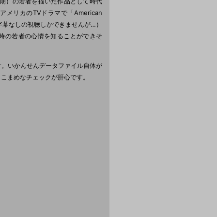
全盛期）の若者を描いた作品として時代
リカのTVドラマで「American
で字幕なしの視聴しかできませんが…）
時の若者の心情を知ることができそ
です。いかんせんデータファイル自体が
りこまめなチェックが肝心です。