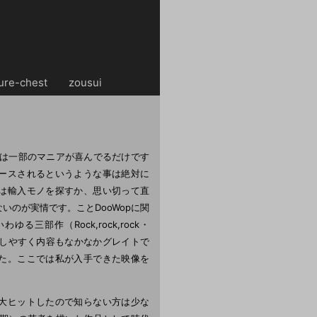
ure-chest
・・
zousui
ものは一部のマニアが喜んでるだけです
ースされるというような事は絶対に
は輸入モノを探すか、思い切って直
いのが実情です。ことDooWopに関
わゆる三部作（Rock,rock,rock・
go）が入手しやすく内容もなかなかグレイトで
た。ここでは私が入手できた映像を
大ヒットしたので知らない方は少な