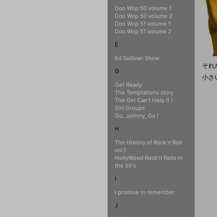
Doo Wop 50 volume 1
Doo Wop 50 volume 2
Doo Wop 51 volume 1
Doo Wop 51 volume 2
E
Ed Sullivan Show
それ
G
小さ
Get Ready
The Temptations story
The Girl Can't Help It !
Girl Groups
Go, Johhny, Go !
H
The History of Rock'n'Roll
vol.1
HollyWood Rock'n'Rolls in
the 50's
I
I promise to remember
J