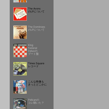
The Avons
のLPについて
The Dominoes
のLPについて
King
Federal
Deluxの
ブート盤
Times Square
レコード
こんな映像も
きっとどこかに
Pelicanの
コレ聴いた？