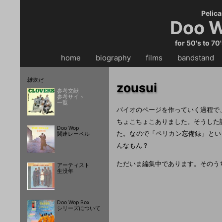
Pelica
Doo W
for 50's to 70
home
・・
biography
・・
films
・・
bandstand
・
雑炊だ
zousui
参考文献
参考サイト
一覧
バイオのページを作っていく過程で
ちょこちょこありました。そうした
Doo Wop
た。なので「ペリカン忘備録」とい
関連レーベル
んなもん？
ただいま編集中であります。そのう
アーティスト
生没年
Doo Wop Box
シリーズについて