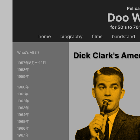
Pelica
Doo W
for 50's to 70
home
・・
biography
・・
films
・・
bandstand
・
What's ABS ?
Dick Clark's Am
1957年8月〜12月
1958年
1959年
1960年
1961年
1962年
1963年
1964年
1965年
1966年
1967年