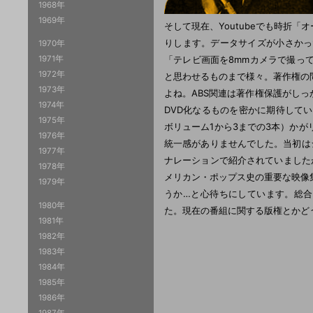
1968年
1969年
そして現在、Youtubeでも時折
りします。データサイズが小さかっ
1970年
「テレビ画面を8mmカメラで撮っ
1971年
1972年
と思わせるものまで様々。著作権の
1973年
よね。ABS関連は著作権保護がし
1974年
DVD化なるものを密かに期待して
1975年
ボリューム1から3までの3本）か
1976年
統一感がありませんでした。当初はシ
1977年
ナレーションで紹介されていましたが
1978年
メリカン・ポップス史の重要な映像
1979年
うか…と心待ちにしています。総合司
1980年
た。現在の番組に関する版権とかど
1981年
1982年
1983年
1984年
1985年
1986年
1987年