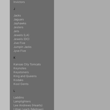
Invictors
J
Jacks
Jaguars
Jayhawks
Jesters
Jets
Jewels (LA)
Jewels (DC)
Jive Five
Jumpin Jacks
Jyve Five
K
Kansas City Tomcats
Keynotes
Keystoners
King and Queens
Kodaks
Kool Gents
L
Laddins
Lamplighters
Lee Andrews (Hearts)
Lillian Leach (Mellows)