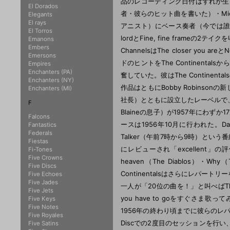
品のレコーディング日付はずれが生じ
El Dorados
者・彼らのヒット曲を書いた）・Mickey 
Elegants
El rays
アニスト）にベース奏者（今では誰
El Torros
lordとFine, fine fram
Emanons
Embers
ChannelsはThe closer you
Emersons
ドのヒントをThe Continentals
Empires
Enchanters (PA)
奮していた。彼はThe Continental
Enchanters (NY)
作品はともにBobby Robinsonの新しいレ
Enchanters (MI)
社長）とともに設立したレーベルで、後年P
F
Blaineの息子）が1957年にわずか
Falcons
ースは1956年10月に行われた。Dann
Fantastics
Federals
Talker（午前7時から9時）という
Fiestas
にレビューされ「excellent」の評価を受
Fi-Tones
Five Crowns
heaven（The Diablos）・Why（
Five Discs
Continentalsはさらにレパ
Five Echoes
Five Jades
一人が「20位の曲を！」と叫べばThe Sp
Five Jets
you have to goをすぐさま歌って
Five Keys
Five Notes
1956年の終わり頃までに彼らのレパートリ
Five Royales
Discでの2度目のセッションを行い、Pi
Five Satins