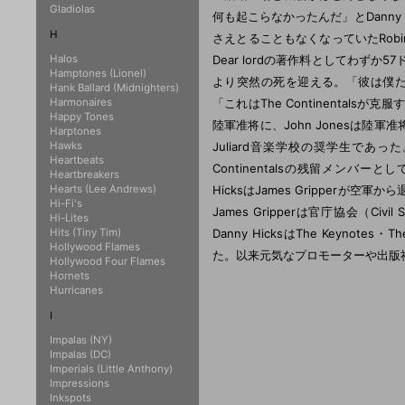
Gladiolas
何も起こらなかったんだ」とDann
H
さえとることもなくなっていたRob
Halos
Dear lordの著作料としてわずか5
Hamptones (Lionel)
より突然の死を迎える。「彼は僕たちにと
Hank Ballard (Midnighters)
Harmonaires
「これはThe Continentals
Happy Tones
陸軍准将に、John Jonesは陸軍准将
Harptones
Hawks
Juliard音楽学校の奨学生であった
Heartbeats
Continentalsの残留メンバーと
Heartbreakers
Hearts (Lee Andrews)
HicksはJames Grippe
Hi-Fi's
James Gripperは官庁協会（Civi
Hi-Lites
Hits (Tiny Tim)
Danny HicksはThe Keynot
Hollywood Flames
た。以来元気なプロモーターや出版
Hollywood Four Flames
Hornets
Hurricanes
I
Impalas (NY)
Impalas (DC)
Imperials (Little Anthony)
Impressions
Inkspots