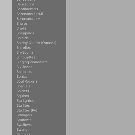
Sensations
Sentimentals
Serenaders (NJ)
Serenaders (MI)
Sharps
Shells
Sheppards
Shields
Shirley Gunter (Queens)
Shirelles
Sh-Booms
Silhouettes
Singing Wonderers
Six Teens
Solitaires
Sonics
Soul Rockers
Spaniels
Spiders
Squires
Starlighters
Starlites
Starlites (PA)
Strangers
Students
Swallows
Swans
Symbols