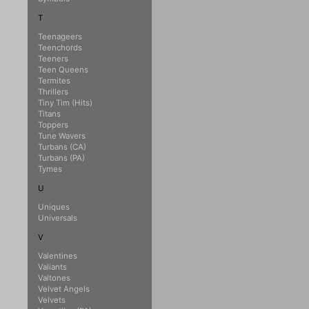
T
Teenageers
Teenchords
Teeners
Teen Queens
Termites
Thrillers
Tiny Tim (Hits)
Titans
Toppers
Tune Wavers
Turbans (CA)
Turbans (PA)
Tymes
U
Uniques
Universals
V
Valentines
Valiants
Valtones
Velvet Angels
Velvets