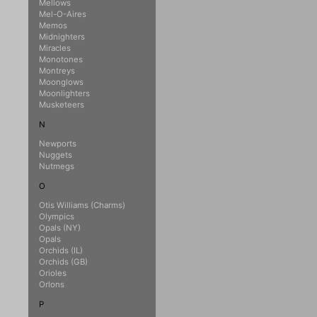
Mellows
Mel-O-Aires
Memos
Midnighters
Miracles
Monotones
Montreys
Moonglows
Moonlighters
Musketeers
N
Newports
Nuggets
Nutmegs
O
Otis Williams (Charms)
Olympics
Opals (NY)
Opals
Orchids (IL)
Orchids (GB)
Orioles
Orlons
P