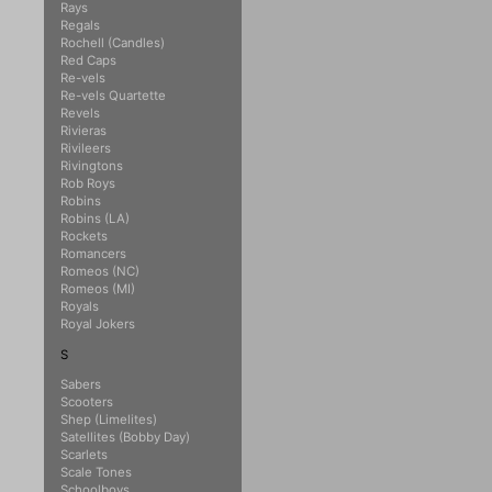
Rays
Regals
Rochell (Candles)
Red Caps
Re-vels
Re-vels Quartette
Revels
Rivieras
Rivileers
Rivingtons
Rob Roys
Robins
Robins (LA)
Rockets
Romancers
Romeos (NC)
Romeos (MI)
Royals
Royal Jokers
S
Sabers
Scooters
Shep (Limelites)
Satellites (Bobby Day)
Scarlets
Scale Tones
Schoolboys