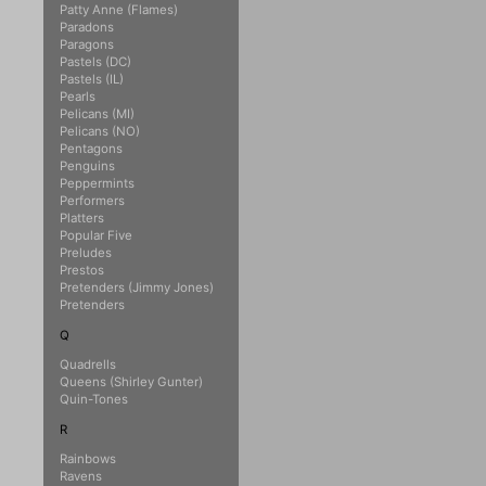
Patty Anne (Flames)
Paradons
Paragons
Pastels (DC)
Pastels (IL)
Pearls
Pelicans (MI)
Pelicans (NO)
Pentagons
Penguins
Peppermints
Performers
Platters
Popular Five
Preludes
Prestos
Pretenders (Jimmy Jones)
Pretenders
Q
Quadrells
Queens (Shirley Gunter)
Quin-Tones
R
Rainbows
Ravens