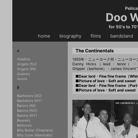
Pelica
Doo W
for 50's to 70
home
・・
biography
・・
films
・・
bandstand
・
The Continentals
A
Alladins
1955年・ニューヨーク州・ニューヨ
Danny Hicks（lead・tenor）・H
Angels (NJ)
Gripper（baritone）・James Vincent 
Angels (PA)
Avalons
■Dear lord・Fine fine frame（Whir
Avons
■Picture of love・Soft and swee
■Dear lord・Fine fine frame（Po
B
■Picture of love・Soft and swee
Bachelors (DC)
Bachelors (NY)
Barons (MI)
Barons (NO)
Barons (NY)
Beavers
Beltones
Billy Butler (Chanters)
Billy Cook (Marshalls)