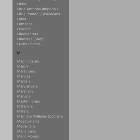
Links
Little Anthony (Imperials)
Little Romeo (Casanovas)
Larks
Latharios
Leaders
Limelighters
Limelites (Shep)
Lucky Charms
M
Magnificents
Majors
Marathons
Marbles
Marcels
Marylanders
Marshalls
Marvels
Master Tones
Matadors
Maters
Mauruce Williams (Zodiacs)
Meadowlarks
Medallions
Mello Keys
Mello Moods