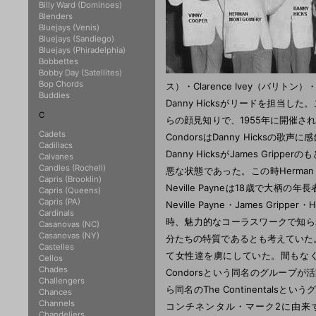
Billy Ward (Dominoes)
Blenders
Bluejays (Venis)
Bluejays (Sandiego)
Bluejays (Phiradelphia)
Bobbettes
Bobby Day (Satellites)
Bop Chords
ス）・Clarence Ivey（バリトン
Buddies
Danny Hicksがリードを担当した。
C
らの顔見知りで、1955年に開催さ
Cadets
CondorsはDanny Hicks
Cadillacs
Danny HicksがJames Grip
Calvanes
Candles (Rochell)
悪な状態であった。この時Herman Mont
Capris (Brooklin)
Neville Payneは18歳で大
Capris (Queens)
Capris (PA)
Neville Payne・James Gripp
Cardinals
時、魅力的なコーラスワークで知られ
Casanovas (NC)
Casanovas (NY)
分たちの特質であるとも考えていた。195
Castelles
て女性達を虜にしていた。間もなくグルー
Cellos
Chades
Condorsという同名のグループが
Challengers
ら同名のThe Continenta
Chances
Channels
コンチネンタル・マーク2に由来すると思わ
Chandeliers