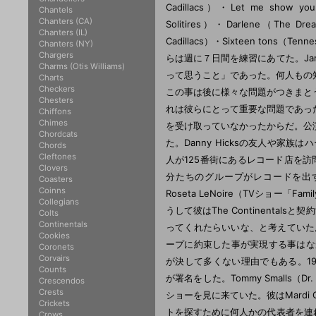
Cadillacs）・Let me show you
Chantels
Chanters (CA)
Solitires）・Darlene（The Dr
Chanters (IL)
Cadillacs）・Sixteen tons（T
Chanters (NY)
Chargers
らは週に７日間を練習にあてた。Ja
Charms (Otis Williams)
って思うこと」であった。何人もの
Charts
Checkers
この事は後に様々な問題がつきまと
Chesters
れは彼らにとって重要な問題であっ
Chiffons
Chimes
を受け取っていなかったからだ。公
Chordcats
た。Danny Hicksの友人や家
Chords
Cleftones
人が125番街にあるレコード店を訪問して
Clovers
分たちのグループがレコードを出すに
Coasters
Coinns
Roseta LeNoire（TVショー
Collegians
うして彼はThe Continentalsと
Colts
Continentals
ってくれたらいいな、と考えていた
Cookies
ープに約束した事が実現する事はなかっ
Coronets
Corvairs
が決して多くない理由でもある。1956年
Counts
が署名をした。Tommy Smalls（D
Crescendos
Crests
ショーを見に来ていた。彼はMardi G
Crickets
トを探すために何人かの代表者を連れて
Crows