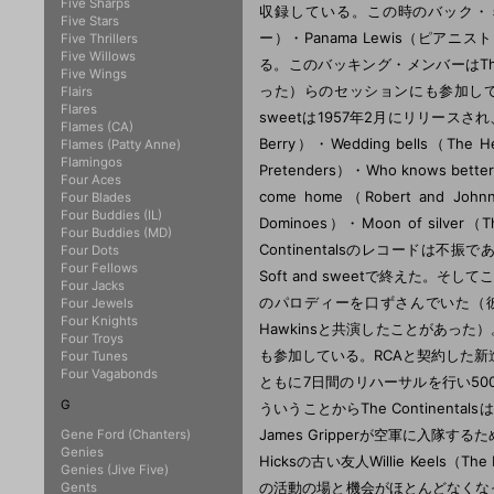
Five Sharps
収録している。この時のバック・ミュージ
Five Stars
ー）・Panama Lewis（ピアニスト
Five Thrillers
Five Willows
る。このバッキング・メンバーはThe Chan
Five Wings
った）らのセッションにも参加しているが
Flairs
Flares
sweetは1957年2月にリリースされ
Flames (CA)
Berry）・Wedding bells（The He
Flames (Patty Anne)
Flamingos
Pretenders）・Who knows bette
Four Aces
come home（Robert and John
Four Blades
Four Buddies (IL)
Dominoes）・Moon of si
Four Buddies (MD)
Continentalsのレコード
Four Dots
Four Fellows
Soft and sweetで終えた。そしてこの曲を
Four Jacks
のパロディーを口ずさんでいた（彼らは、
Four Jewels
Four Knights
Hawkinsと共演したことがあった）。
Four Troys
も参加している。RCAと契約した新進
Four Tunes
Four Vagabonds
ともに7日間のリハーサルを行い500
G
ういうことからThe Continen
James Gripperが空軍に入
Gene Ford (Chanters)
Genies
Hicksの古い友人Willie Kee
Genies (Jive Five)
の活動の場と機会がほとんどなくなって
Gents