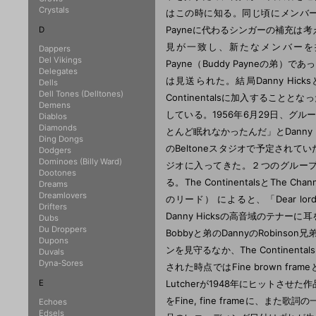
Crystals
はこの時に知る。同じ頃にメンバーの
Payneに代わるシンガーの補充
D
見が一致し、新たなメンバーを探
Dappers
Del Vikings
Payne（Buddy Payneの
Delegates
は見送られた。結局Danny Hicks
Dells
Dell Tones (Delltones)
Continentalsに加入することと
Demens
している。1956年6月29日、
Diablos
Diamonds
とんど眠れなかったんだ」とDanny H
Ding Dongs
のBeltoneスタジオで予定されて
Dodgers
Dominoes (Billy Ward)
ジオに入ってきた。２つのグループはすで
Dootones
る。The ContinentalsとThe 
Dreams
Dreamlovers
のリード） によると、「Dear l
Drifters
Danny Hicksの高音域のテナーに
Dubs
Du Droppers
Bobbyと弟のDannyのRobi
Dupons
ンを見守るなか、The Continentalsは
Duvals
Dyna-Sores
された時点ではFine brown fra
E
Lutcherが1948年にヒット
をFine, fine frameに
Echoes
Edsels