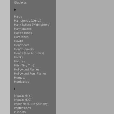
Gladiolas
H
Halos
Hamptones (Lionel)
Hank Ballard (Midnighters)
Harmonaires
Happy Tones
Harptones
Hawks
Heartbeats
Heartbreakers
Hearts (Lee Andrews)
Hi-Fi's
Hi-Lites
Hits (Tiny Tim)
Hollywood Flames
Hollywood Four Flames
Hornets
Hurricanes
I
Impalas (NY)
Impalas (DC)
Imperials (Little Anthony)
Impressions
Inkspots