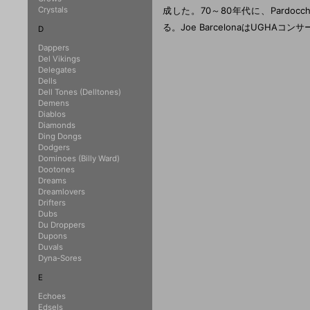
Crystals
成した。70～80年代に、Pardocchi
る。Joe BarcelonaはUGHA
D
Dappers
Del Vikings
Delegates
Dells
Dell Tones (Delltones)
Demens
Diablos
Diamonds
Ding Dongs
Dodgers
Dominoes (Billy Ward)
Dootones
Dreams
Dreamlovers
Drifters
Dubs
Du Droppers
Dupons
Duvals
Dyna-Sores
E
Echoes
Edsels