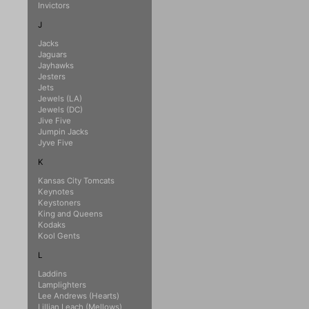
Invictors
J
Jacks
Jaguars
Jayhawks
Jesters
Jets
Jewels (LA)
Jewels (DC)
Jive Five
Jumpin Jacks
Jyve Five
K
Kansas City Tomcats
Keynotes
Keystoners
King and Queens
Kodaks
Kool Gents
L
Laddins
Lamplighters
Lee Andrews (Hearts)
Lillian Leach (Mellows)