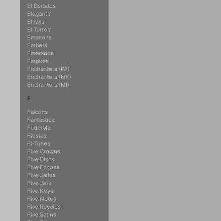
El Dorados
Elegants
El rays
El Torros
Emanons
Embers
Emersons
Empires
Enchanters (PA)
Enchanters (NY)
Enchanters (MI)
F
Falcons
Fantastics
Federals
Fiestas
Fi-Tones
Five Crowns
Five Discs
Five Echoes
Five Jades
Five Jets
Five Keys
Five Notes
Five Royales
Five Satins