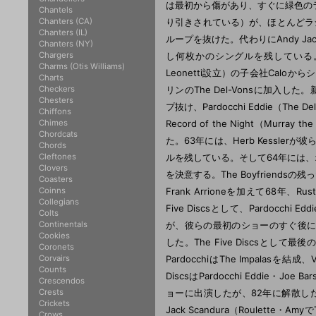
は最初から傷があり、すぐに緑色のラ
Chantels
Chanters (CA)
り引きされている）が、ほとんどラジオ
Chanters (IL)
ループを抜けた。代わりにAndy Jackso
Chanters (NY)
Chargers
し何枚かのシングルを残している。61年頃
Charms (Otis Williams)
Leonetti設立）の子会社Calo
Charts
Checkers
リンのThe Del-Vonsに加入した。新
Chesters
プ抜け、Pardocchi Eddie（The 
Chiffons
Chimes
Record of the Night（Mur
Chordcats
た。63年には、Herb Kessler
Chords
Cleftones
ルを残している。そして64年には、オリジナル
Clovers
を決意する。The Boyfriendsの残った
Coasters
Coinns
Frank Arrioneを加えて68
Collegians
Five Discsとして、Pardocchi Eddi
Colts
Continentals
が、彼らの最初のショーのすぐ後に、Paul Al
Cookies
した。The Five Discsとし
Coronets
Corvairs
PardocchiはThe Impalasを結成、
Counts
DiscsはPardocchi Eddie・Joe B
Crescendos
Crests
ョーに出演したが、82年に解散した。90年に、P
Crickets
Jack Scandura（Roulette・A
Crows