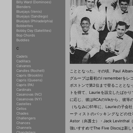
Billy Ward (Dominoes)
Blenders
Bluejays (Venis)
Bluejays (Sandiego)
Bluejays (Phiradelphia)
Bobbettes
Bobby Day (Satellites)
Bop Chords
Buddies
C
Cadets
Cadillacs
Calvanes
Candles (Rochell)
こととなった。その頃、Paul Alban
Capris (Brooklin)
グループは最初のI remember
Capris (Queens)
Capris (PA)
ボストンで第2位まで登ることとなった。 その
Cardinals
トを得て、Laurieを設立したばか
Casanovas (NC)
Casanovas (NY)
に応じ、彼はRCAのVikから、彼等
Castelles
（ちなみに61年に、Laurieの子会社
Cellos
Chades
ーティストのバッキングなどの仕事を続
Challengers
Astor（弁護士）・Jack Levint
Chances
Channels
強いすすめでThe Five Dis
Chandeliers