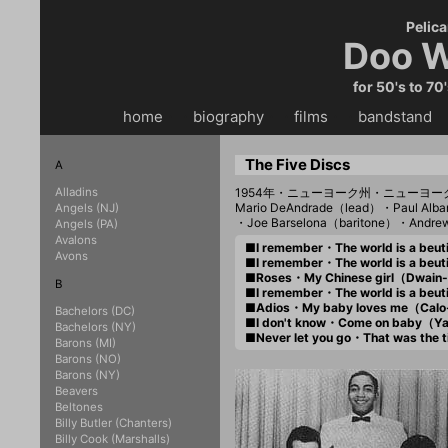
Pelica
Doo W
for 50's to 70
home
・・
biography
・・
films
・・
bandstand
・
The Five Discs
A
Alladins
1954年・ニューヨーク州・ニューヨ
Mario DeAndrade（lead）・Paul Alb
Angels (NJ)
・Joe Barselona（baritone）・Andre
Angels (PA)
Avalons
■I remember・The world is a be
Avons
■I remember・The world is a beu
■Roses・My Chinese girl（Dwai
B
■I remember・The world is a beu
■Adios・My baby loves me（Cal
Bachelors (DC)
■I don't know・Come on baby（Y
Bachelors (NY)
■Never let you go・That was th
Barons (MI)
Barons (NO)
Barons (NY)
Beavers
Beltones
Billy Butler (Chanters)
Billy Cook (Marshalls)