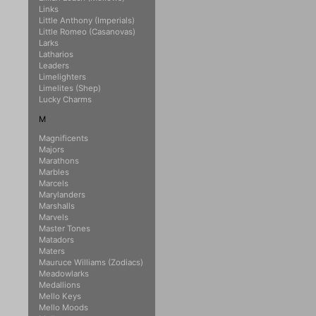
Links
Little Anthony (Imperials)
Little Romeo (Casanovas)
Larks
Latharios
Leaders
Limelighters
Limelites (Shep)
Lucky Charms
M
Magnificents
Majors
Marathons
Marbles
Marcels
Marylanders
Marshalls
Marvels
Master Tones
Matadors
Maters
Mauruce Williams (Zodiacs)
Meadowlarks
Medallions
Mello Keys
Mello Moods