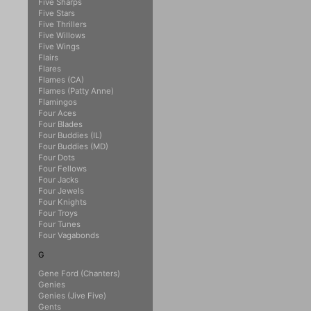
Five Sharps
Five Stars
Five Thrillers
Five Willows
Five Wings
Flairs
Flares
Flames (CA)
Flames (Patty Anne)
Flamingos
Four Aces
Four Blades
Four Buddies (IL)
Four Buddies (MD)
Four Dots
Four Fellows
Four Jacks
Four Jewels
Four Knights
Four Troys
Four Tunes
Four Vagabonds
G
Gene Ford (Chanters)
Genies
Genies (Jive Five)
Gents