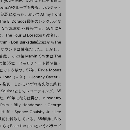
vin' youを発表。56年２月に第８位に
ckensがグループを去る。カルテット
題になった。続いてAt my front
The El Dorados最後のシングルとな
vin Smith設立)へ移籍する。58年にA
e Four El Doradosと改名し、
（Don Barksdale設立)からThe
Doradosサウンドは健在だった。しかし、
の後Marvin SmithはThe
Top100の第55位・Ｒ＆Ｂチャート第９位・
ヒットを放つ。57年、Pirkle Moses
 Long（～91）・Johnny Carter・
２枚のシングルを発表、しかしいずれも失敗に終わ
Squiresとしてレコーディング。65
結成した。69年に彼らは再び、In over my
・Billy Henderson・George
Huff・Spence Goulsby Jr・Lee
年以前に解散している。85年頃にBilly
sonらはEase the painというバラード