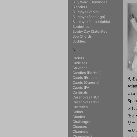
Billy Ward (Dominoes)
Blenders
Bluejays (Venis)
Bluejays (Sandiego)
Bluejays (Phiradelphia)
Bobbettes
Bobby Day (Satellites)
Bop Chords
Buddies
C
Cadets
Cadillacs
Calvanes
Candles (Rochell)
Capris (Brooklin)
える
Capris (Queens)
At
Capris (PA)
Cardinals
Li
Casanovas (NC)
Sp
Casanovas (NY)
Castelles
スし、
Cellos
あとA
Chades
Challengers
リー
Chances
＆Ｂ
Channels
Chandeliers