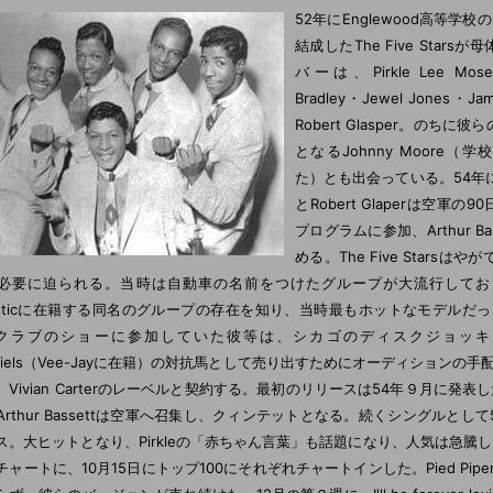
52年にEnglewood高等学
結成したThe Five Stars
バーは、Pirkle Lee Moses
Bradley・Jewel Jones・Ja
Robert Glasper。のちに
となるJohnny Moore（
た）とも出会っている。54年にPir
とRobert Glaperは空軍の
プログラムに参加、Arthur Bass
める。The Five Stars
必要に迫られる。当時は自動車の名前をつけたグループが大流行しておりThe
lanticに在籍する同名のグループの存在を知り、当時最もホットなモデルだったE
saクラブのショーに参加していた彼等は、シカゴのディスクジョッキーAl
aniels（Vee-Jayに在籍）の対抗馬として売り出すためにオーディション
Vivian Carterのレーベルと契約する。最初のリリースは54年９月に発表したバ
rthur Bassettは空軍へ召集し、クィンテットとなる。続くシングルとして54年９
ス。大ヒットとなり、Pirkleの「赤ちゃん言葉」も話題になり、人気は急騰
チャートに、10月15日にトップ100にそれぞれチャートインした。Pied Piper