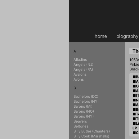
home
・・
biography
Th
A
Alladins
19
Pir
Angels (NJ)
Brad
Angels (PA)
Avalons
■Ba
Avons
■An
■On
B
■At
■I'
Bachelors (DC)
■No
Bachelors (NY)
■A 
Barons (MI)
■Bi
Barons (NO)
■Te
Barons (NY)
■T
Beavers
■Li
Beltones
LP
Billy Butler (Chanters)
■C
Billy Cook (Marshalls)