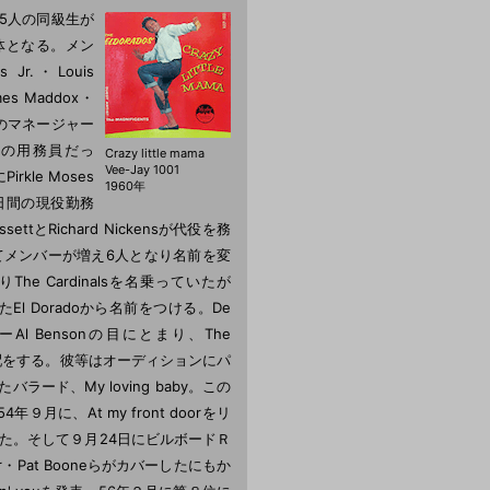
校の5人の同級生が
が母体となる。メン
 Jr.・Louis
mes Maddox・
彼らのマネージャー
学校の用務員だっ
Crazy little mama
Vee-Jay 1001
kle Moses
1960年
90日間の現役勤務
ettとRichard Nickensが代役を務
はやがてメンバーが増え6人となり名前を変
 Cardinalsを名乗っていたが
l Doradoから名前をつける。De
 Bensonの目にとまり、The
の手配をする。彼等はオーディションにパ
ラード、My loving baby。この
月に、At my front doorをリ
した。そして９月24日にビルボードＲ
・Pat Booneらがカバーしたにもか