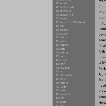
かわら
Chantels
チャ
Chanters (CA)
Chanters (IL)
とな
Chanters (NY)
doo
Chargers
Charms (Otis Williams)
った。
Charts
lon
Checkers
Chesters
Jew
Chiffons
Tem
Chimes
Chordcats
Rh
Chords
Art
Cleftones
Clovers
66年
Coasters
は新生
Coinns
Collegians
Pir
Colts
り、
Continentals
Cookies
年には
Coronets
hea
Corvairs
Counts
Pra
Crescendos
Tou
Crests
Crickets
Hen
Crows