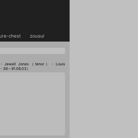
ure-chest
・・
zousui
）・Jewell Jones（tenor）・Louis
s・36～91.08.03）