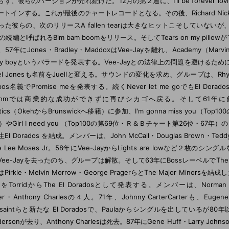
ず、彼らのバージョンが売れ続けた。12月の第２週に、I'll be forever lo
ートインする。これが最後のチャートレコードとなる。その後、Richard Ni
った彼らの、次のリリースA fallen tearは大きなヒットこそしていないが、話
rの続編と呼ばれるBim bam boomをリリース。そしてTears on my pillowが
57年にJones・Bradley・MaddoxはVee-Jayを離れ、Academy（Mar
ely boyというバラードを発表する。Vee-Jayとの法律上の問題を避けるために、Th
el Jonesも名前をJuellと変える。サウンドの変化を求め、グループは、Rhythm
pos名義でPromise meを発表する。続くNever let me goでもEl 
ythmでは商業的な成功ができずに再びシカゴへ戻る。そして61年に解散。そ
istics（OkehからBrunswickへ移籍）に参加、I'm gonna miss you（
）やGirl I need you （Top100の第69位・Ｒ＆Ｂチャート第26位・67年）の
El Dorados を結成。メンバーは、John McCall・Douglas Brown・Teddy
kle Lee Moses Jr。58年にVee-JayからLights are lowなど
Vee-Jayを去ったのち、グループは解散。そして63年にBossレーベルでThe 
Pirkle・Melvin Morrow・George PragerらとThe Major Minorsを
dをTorridからThe El Doradosとして発表する。メンバーは、Norman Palm
yer・Anthony Charlesの４人。71年、Johnny CarterCarterも、Eugene 
ssaintらと新たな El Doradosで、Paulaからシングルを出しているが80
dersonが去り、Anthony Charlesは死去。87年にGene Huff・Larry John