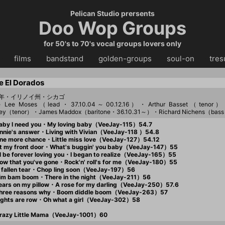
Pelican Studio prersents
Doo Wop Groups
for 50's to 70's vocal groups lovers only
・・
films
・・
bandstand
・・
golden-groups
・・
soul-on
・・
tres
e El Dorados
53年・イリノイ州・シカゴ
kie Lee Moses（lead・37.10.04～00.12.16）・Arthur Basset（tenor
ley（tenor）・James Maddox（baritone・36.10.31～）・Richard Nichens（bas
by I need you・My loving baby（VeeJay-115）54.7
nie's answer・Living with Vivian（VeeJay-118 ）54.8
e more chance・Little miss love（VeeJay-127）54.12
 my front door・What's buggin' you baby（VeeJay-147）55
ll be forever loving you・I began to realize（VeeJay-165）55
w that you've gone・Rock'n' roll's for me（VeeJay-180）55
fallen tear・Chop ling soon（VeeJay-197）56
m bam boom・There in the night（VeeJay-211）56
ars on my pillow・A rose for my darling（VeeJay-250）57.6
hree reasons why・Boom diddle boom（VeeJay-263）57
ghts are row・Oh what a girl（VeeJay-302）58
razy Little Mama（VeeJay-1001）60