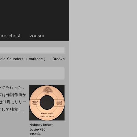
ure-chest
・・
zousui
ie Saunders（baritone）・Brooks
ィングを行った。
ループは作詞作曲か
yは11月にリリー
ーとして独立し、
Nobody knows
Josie-786
1955年