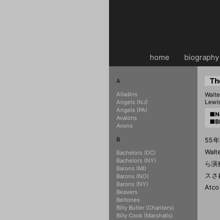
home
・・
biography
Th
A
Alladins
Walt
Lewi
Angels (NJ)
Angels (PA)
■N
Avalons
■Bl
Avons
B
55
Wal
Bachelors (DC)
Bachelors (NY)
ら演
Barons (MI)
スさ
Barons (NO)
Barons (NY)
Atc
Beavers
Beltones
Billy Butler (Chanters)
Billy Cook (Marshalls)