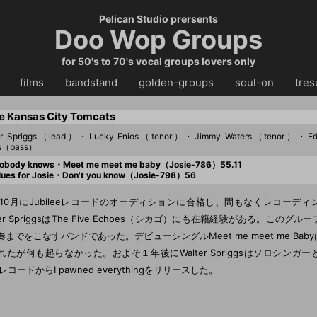
Pelican Studio prersents
Doo Wop Groups
for 50's to 70's vocal groups lovers only
・・
films
・・
bandstand
・・
golden-groups
・・
soul-on
・・
tres
e Kansas City Tomcats
er Spriggs（lead）・Lucky Enios（tenor）・Jimmy Waters（tenor）・Edd
s（bass）
obody knows・Meet me meet me baby（Josie-786）55.11
ues for Josie・Don't you know（Josie-798）56
年10月にJubileeレコードのオーディションに合格し、間もなくレコーデ
ter SpriggsはThe Five Echoes（シカゴ）にも在籍経験がある。このグ
奏までをこなすバンドであった。デビューシングルMeet me meet me Bab
れたが何も起らなかった。およそ１年後にWalter Spriggsはソロシンガ
oレコードからI pawned everythingをリリースした。