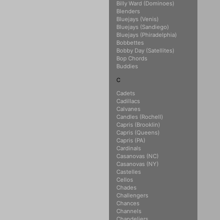
Billy Ward (Dominoes)
Blenders
Bluejays (Venis)
Bluejays (Sandiego)
Bluejays (Phiradelphia)
Bobbettes
Bobby Day (Satellites)
Bop Chords
Buddies
C
Cadets
Cadillacs
Calvanes
Candles (Rochell)
Capris (Brooklin)
Capris (Queens)
Capris (PA)
Cardinals
Casanovas (NC)
Casanovas (NY)
Castelles
Cellos
Chades
Challengers
Chances
Channels
Chandeliers