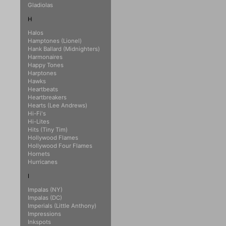
Gladiolas
H
Halos
Hamptones (Lionel)
Hank Ballard (Midnighters)
Harmonaires
Happy Tones
Harptones
Hawks
Heartbeats
Heartbreakers
Hearts (Lee Andrews)
Hi-Fi's
Hi-Lites
Hits (Tiny Tim)
Hollywood Flames
Hollywood Four Flames
Hornets
Hurricanes
I
Impalas (NY)
Impalas (DC)
Imperials (Little Anthony)
Impressions
Inkspots