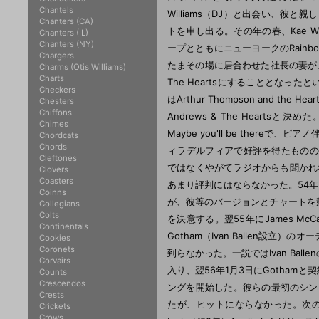
Chantels
Williams（DJ）と出会い、彼と親
Chanters (CA)
トを申し出る。その年の春、Kae Wi
Chanters (IL)
Chanters (NY)
ープとともにニューヨークのRainbow（
Chargers
たまその場に居合わせた社長の妻が
Charms (Otis Williams)
Charts
The Heartsにすることとなった
Checkers
はArthur Thompson and t
Chesters
Chiffons
Andrews & The Heartsと決
Chimes
Maybe you'll be ther
Chordcats
Chords
ィラデルフィアで好評を得たものの、オ
Cleftones
ではなくやがてラジオからも聞かれなくなる。
Clovers
Coasters
あまり評判にはならなかった。54年10月にリ
Coinns
が、彼等のバージョンとチャートを競った
Collegians
Colts
を決意する。翌55年にJames McCa
Continentals
Gotham（Ivan Ballen
Cookies
Coronets
到らなかった。一説ではIvan Ba
Corvairs
入り、翌56年1月3日にGothamと
Counts
Crescendos
ングを開始した。彼らの最初のシングルBlu
Crests
たが、ヒットにならなかった。次のシングル、
Crickets
Crows