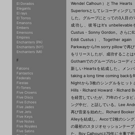
Wendel Calhoun）とThe Heart
El Dorados
Elegants
Superiorsとしてレコーディングしている
El rays
した。グループにとっての3人目のマネ
El Torros
Emanons
成功し、彼等はIt's unbelievab
Embers
Custus・Sonny Gordon。さらに6
Emersons
Empires
Eddi Custus）、Together
Enchanters (PA)
ParkwayからI'm sorry pillo
Enchanters (NY)
Enchanters (MI)
をリリースしたが、成功することはなか
F
Gothamでのグループのレコーディ
新しいHeartsを結成した。メンバーは、Bo
Falcons
Fantastics
taking a long time comi
Federals
Nightから3枚のシングルをヒットさ
Fiestas
Fi-Tones
Hills・Richard Howard・Ric
Five Crowns
を経営していたが、71年のインタビューで
Five Discs
Five Echoes
ング中だ、と話している。Lee Andr
Five Jades
再び音楽を始めた。Richard Booker・J
Five Jets
Five Keys
Alleyを結成し、Avcoで2枚のシン
Five Notes
の最初のスタジオセッションテープを発掘
Five Royales
Five Satins
た。Roy Calhounは79年に火事で