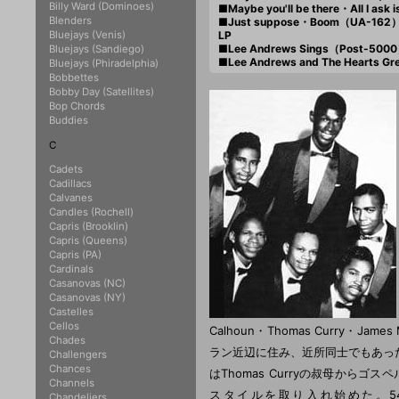
Billy Ward (Dominoes)
■Maybe you'll be there・All I ask
Blenders
■Just suppose・Boom（UA-162
Bluejays (Venis)
LP
■Lee Andrews Sings（Post-500
Bluejays (Sandiego)
■Lee Andrews and The Hearts Gr
Bluejays (Phiradelphia)
Bobbettes
Bobby Day (Satellites)
Bop Chords
Buddies
C
Cadets
Cadillacs
Calvanes
Candles (Rochell)
Capris (Brooklin)
Capris (Queens)
Capris (PA)
Cardinals
Casanovas (NC)
Casanovas (NY)
Castelles
Cellos
Calhoun・Thomas Curry・Ja
Chades
ラン近辺に住み、近所同士でもあっ
Challengers
Chances
はThomas Curryの叔母から
Channels
スタイルを取り入れ始めた。54
Chandeliers