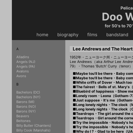
Pelica
Doo W
for 50's to 70
home
・・
biography
・・
films
・・
bandstand
・
Lee Andrews and The Heart
A
Alladins
1952年・ニューヨーク州・ニューヨー
Lee Andrews（aka Arthur Lee An
Angels (NJ)
79）・Thomas 'Butch' Curry（tenor
Angels (PA)
Avalons
■Maybe tou'll be there・Baby c
Avons
■Maybe tou'll be there・Baby c
■White criffs of Dover・Much t
B
■The fairest・Bells of st. Mary
■Bluebird of happiness・Show 
Bachelors (DC)
■Lonely room・Leona（Gotham-
Bachelors (NY)
■Just suppose・It's me（Gotha
Barons (MI)
■Long lonely nights・The clock（
Barons (NO)
■Long lonely nights・The clock
Barons (NY)
■Teardrops・The girl around th
Beavers
■Teardrops・Girl around the co
Beltones
■Try the impossible・Nobody's
Billy Butler (Chanters)
■Try the impossible・Nobody's
Billy Cook (Marshalls)
■Why do I ?・Glad to be here（U