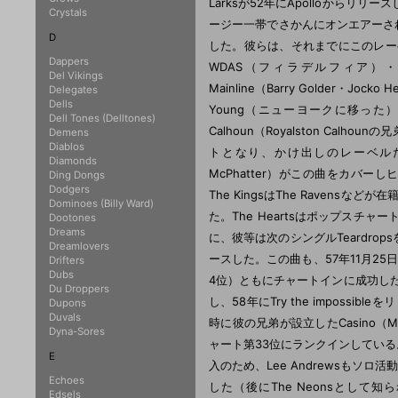
Larksが52年にApolloから
Crystals
ージー一帯でさかんにオンエアーされ成
D
した。彼らは、それまでにこのレー
Dappers
WDAS（フィラデルフィア）・W
Del Vikings
Mainline（Barry Golder
Delegates
Dells
Young（ニューヨークに移った）が抜け
Dell Tones (Delltones)
Calhoun（Royalston Calh
Demens
Diablos
トとなり、かけ出しのレーベルだったMai
Diamonds
McPhatter）がこの曲をカバーし
Ding Dongs
Dodgers
The KingsはThe Ravens
Dominoes (Billy Ward)
た。The Heartsはポップスチ
Dootones
Dreams
に、彼等は次のシングルTeardrops
Dreamlovers
ースした。この曲も、57年11月2
Drifters
Dubs
4位）ともにチャートインに成功した。
Du Droppers
し、58年にTry the impossib
Dupons
Duvals
時に彼の兄弟が設立したCasino（M
Dyna-Sores
ャート第33位にランクインしている
E
入のため、Lee Andrewsもソロ
Echoes
した（後にThe Neonsとして知られる
Edsels