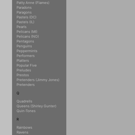
Patty Anne (Flames)
Paradons
Paragons
Pastels (DC)
Pastels (IL)
Pearls
Pelicans (MI)
Pelicans (NO)
Pentagons
Penguins
Peppermints
Performers
Platters
Popular Five
Preludes
Prestos
Pretenders (Jimmy Jones)
Pretenders
Q
Quadrells
Queens (Shirley Gunter)
Quin-Tones
R
Rainbows
Ravens