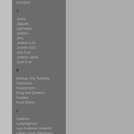
Invictors
J
Jacks
Jaguars
Jayhawks
Jesters
Jets
Jewels (LA)
Jewels (DC)
Jive Five
Jumpin Jacks
Jyve Five
K
Kansas City Tomcats
Keynotes
Keystoners
King and Queens
Kodaks
Kool Gents
L
Laddins
Lamplighters
Lee Andrews (Hearts)
Lillian Leach (Mellows)