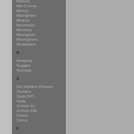
Mellows
Mel-O-Aires
Memos
Midnighters
Miracles
Monotones
Montreys
Moonglows
Moonlighters
Musketeers
N
Newports
Nuggets
Nutmegs
O
Otis Williams (Charms)
Olympics
Opals (NY)
Opals
Orchids (IL)
Orchids (GB)
Orioles
Orlons
P