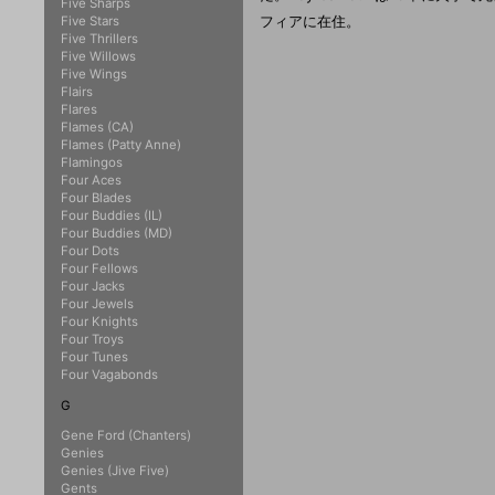
Five Sharps
フィアに在住。
Five Stars
Five Thrillers
Five Willows
Five Wings
Flairs
Flares
Flames (CA)
Flames (Patty Anne)
Flamingos
Four Aces
Four Blades
Four Buddies (IL)
Four Buddies (MD)
Four Dots
Four Fellows
Four Jacks
Four Jewels
Four Knights
Four Troys
Four Tunes
Four Vagabonds
G
Gene Ford (Chanters)
Genies
Genies (Jive Five)
Gents