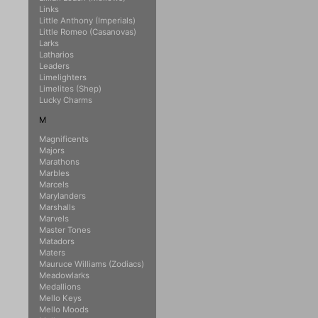
Links
Little Anthony (Imperials)
Little Romeo (Casanovas)
Larks
Latharios
Leaders
Limelighters
Limelites (Shep)
Lucky Charms
M
Magnificents
Majors
Marathons
Marbles
Marcels
Marylanders
Marshalls
Marvels
Master Tones
Matadors
Maters
Mauruce Williams (Zodiacs)
Meadowlarks
Medallions
Mello Keys
Mello Moods