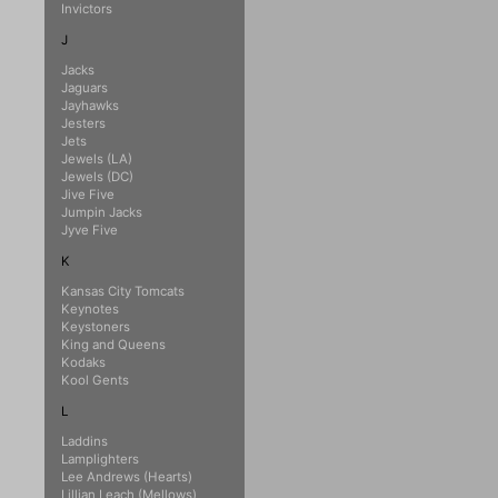
Invictors
J
Jacks
Jaguars
Jayhawks
Jesters
Jets
Jewels (LA)
Jewels (DC)
Jive Five
Jumpin Jacks
Jyve Five
K
Kansas City Tomcats
Keynotes
Keystoners
King and Queens
Kodaks
Kool Gents
L
Laddins
Lamplighters
Lee Andrews (Hearts)
Lillian Leach (Mellows)