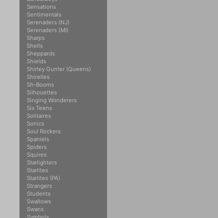
Sensations
Sentimentals
Serenaders (NJ)
Serenaders (MI)
Sharps
Shells
Sheppards
Shields
Shirley Gunter (Queens)
Shirelles
Sh-Booms
Silhouettes
Singing Wonderers
Six Teens
Solitaires
Sonics
Soul Rockers
Spaniels
Spiders
Squires
Starlighters
Starlites
Starlites (PA)
Strangers
Students
Swallows
Swans
Symbols