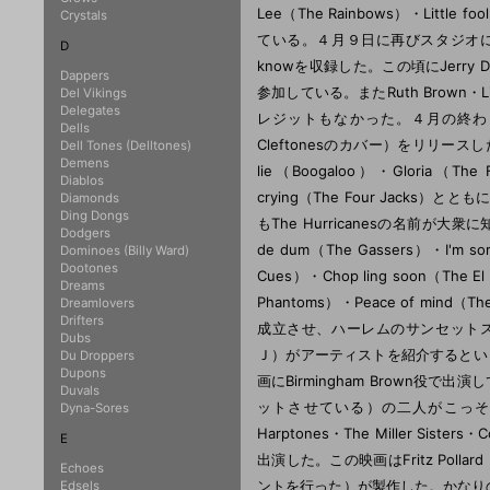
Lee（The Rainbows）・Little f
Crystals
ている。４月９日に再びスタジオに戻り、Your p
D
knowを収録した。この頃にJerry Do
Dappers
参加している。またRuth Brown・
Del Vikings
Delegates
レジットもなかった。４月の終わりにYour p
Dells
Cleftonesのカバー）をリリースした。５月
Dell Tones (Delltones)
Demens
lie（Boogaloo）・Gloria（The Fi
Diablos
crying（The Four Jack
Diamonds
Ding Dongs
もThe Hurricanesの名前が大
Dodgers
de dum（The Gassers）・I'm sor
Dominoes (Billy Ward)
Dootones
Cues）・Chop ling soon（The El D
Dreams
Phantoms）・Peace of min
Dreamlovers
Drifters
成立させ、ハーレムのサンセットスタジオで
Dubs
Ｊ）がアーティストを紹介するというもので
Du Droppers
Dupons
画にBirmingham Brown役で出演して
Duvals
ットさせている）の二人がこっそりと
Dyna-Sores
Harptones・The Miller Sisters・C
E
出演した。この映画はFritz Pollar
Echoes
ントを行った）が製作した。かなりの
Edsels