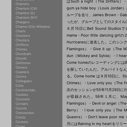
はSuch a night（The Drifters）
Chantels
gum ya hide boy（Louis Jo
Chanters (CA)
Chanters (IL)
ループを去り、James Brown・G
Chanters (NY)
ったが、グループとしてのスタイルは確
Chargers
Charms (Otis Williams)
６月15日にBell Sound Stu
Charts
mama・Poor little danc
Checkers
Chesters
Hurricanesに改名した。このシング
Chiffons
Flamingos）・Give it up（The M
Chimes
Chordcats
dun（Mickey and Sylvia）・
Chords
Come homeのレコーディングには
Cleftones
Clovers
を探していたんだ。アルバイトなんかも
Coasters
る。Come home は９月10日に、Starli
Coinns
Collegians
Chimes）・Love only you（T
Colts
次のセッションが55年11月29日に行われ、Raini
Continentals
Cookies
が収録された。56年１月に、Maybe it
Coronets
Flamingos）・Devil or angel（The
Corvairs
Counts
Berry）・I love only you（The M
Crescendos
Queens）・Don't leave 
Crests
Crickets
月にはRaining in my heartをリリー
Crows