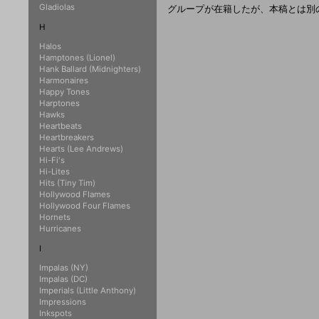
Gladiolas
グループが在籍したが、本稿とは別
H
Halos
Hamptones (Lionel)
Hank Ballard (Midnighters)
Harmonaires
Happy Tones
Harptones
Hawks
Heartbeats
Heartbreakers
Hearts (Lee Andrews)
Hi-Fi's
Hi-Lites
Hits (Tiny Tim)
Hollywood Flames
Hollywood Four Flames
Hornets
Hurricanes
I
Impalas (NY)
Impalas (DC)
Imperials (Little Anthony)
Impressions
Inkspots