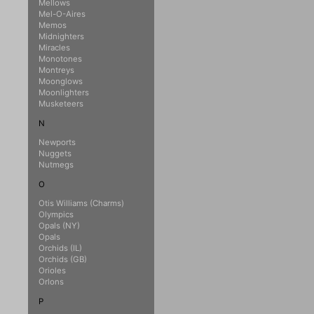
Mellows
Mel-O-Aires
Memos
Midnighters
Miracles
Monotones
Montreys
Moonglows
Moonlighters
Musketeers
N
Newports
Nuggets
Nutmegs
O
Otis Williams (Charms)
Olympics
Opals (NY)
Opals
Orchids (IL)
Orchids (GB)
Orioles
Orlons
P