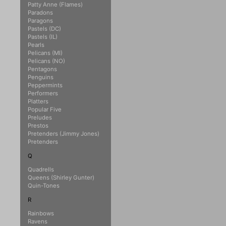
Patty Anne (Flames)
Paradons
Paragons
Pastels (DC)
Pastels (IL)
Pearls
Pelicans (MI)
Pelicans (NO)
Pentagons
Penguins
Peppermints
Performers
Platters
Popular Five
Preludes
Prestos
Pretenders (Jimmy Jones)
Pretenders
Q
Quadrells
Queens (Shirley Gunter)
Quin-Tones
R
Rainbows
Ravens