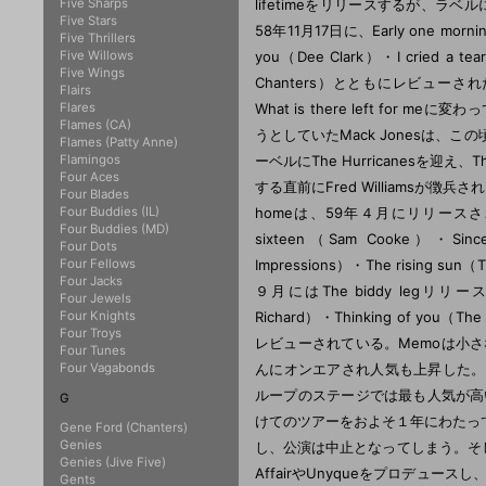
Five Sharps
lifetimeをリリースするが、ラベル
Five Stars
58年11月17日に、Early one morning
Five Thrillers
Five Willows
you（Dee Clark）・I cried a tea
Five Wings
Chanters）とともにレビューされた。O
Flairs
Flares
What is there left fo
Flames (CA)
うとしていたMack Jonesは、この
Flames (Patty Anne)
Flamingos
ーベルにThe Hurricanesを
Four Aces
する直前にFred Williamsが徴兵され
Four Blades
Four Buddies (IL)
homeは、59年４月にリリースされた。59
Four Buddies (MD)
sixteen（Sam Cooke）・Since 
Four Dots
Four Fellows
Impressions）・The rising su
Four Jacks
９月にはThe biddy legリリースし、
Four Jewels
Four Knights
Richard）・Thinking of you（T
Four Troys
レビューされている。Memoは小さなレー
Four Tunes
Four Vagabonds
んにオンエアされ人気も上昇した。この頃に
ループのステージでは最も人気が高
G
けてのツアーをおよそ１年にわたっ
Gene Ford (Chanters)
Genies
し、公演は中止となってしまう。そして間もな
Genies (Jive Five)
AffairやUnyqueをプロデュースし
Gents