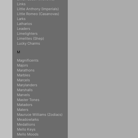
Links
Little Anthony (Imperials)
Little Romeo (Casanovas)
Larks
Latharios
Leaders
Limelighters
Limelites (Shep)
Lucky Charms
M
Magnificents
Majors
Marathons
Marbles
Marcels
Marylanders
Marshalls
Marvels
Master Tones
Matadors
Maters
Mauruce Williams (Zodiacs)
Meadowlarks
Medallions
Mello Keys
Mello Moods