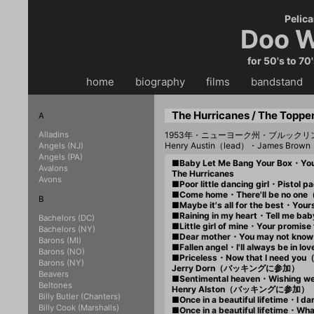
Pelica
Doo W
for 50's to 70
home
・・
biography
・・
films
・・
bandstand
・
The Hurricanes / The Toppe
A
Alladins
1953年・ニューヨーク州・ブルックリ
Henry Austin（lead）・James Brown（
Angels (NJ)
Angels (PA)
■Baby Let Me Bang Your Box・You
Avalons
The Hurricanes
Avons
■Poor little dancing girl・Pisto
■Come home・There'll be no on
B
■Maybe it's all for the best・Yo
■Raining in my heart・Tell me 
Bachelors (DC)
■Little girl of mine・Your promi
Bachelors (NY)
■Dear mother・You may not kno
Barons (MI)
■Fallen angel・I'll always be in 
Barons (NO)
■Priceless・Now that I need yo
Barons (NY)
Jerry Dorn（バッキングに参加）
Beavers
■Sentimental heaven・Wishing w
Beltones
Henry Alston（バッキングに参加）
Billy Butler (Chanters)
■Once in a beautiful lifetime・I 
Billy Cook (Marshalls)
■Once in a beautiful lifetime・Wha