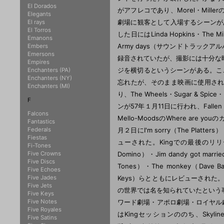
El Dorados
がアフレコであり、Morel・Mi
Elegants
劇場に観客として入場するシーンがある
El rays
El Torros
した日にはLinda Hopkins・The 
Emanons
Army days（サウンドトラックア
Embers
Emersons
録音されていたが、撮影には十分な
Empires
ジを横切るというシーンがある。ここで
Enchanters (PA)
Enchanters (NY)
忘れたが、そのまま映画に使用されてしま
Enchanters (MI)
り、The Wheels・Sugar & Spi
F
ンが57年１月11日に行われ、Fallen angel・
Falcons
Mello-MoodsのWhere are yo
Fantastics
Federals
月２日にI'm sorry（The Platters）
Fiestas
ューされた。Kingでの最後のリリースは57
Fi-Tones
Five Crowns
Domino）・Jim dandy got marri
Five Discs
Tones）・The monkey（Dave Bart
Five Echoes
Five Jades
Keys）らとともにレビューされた。
Five Jets
の世界では名を知られていたという
Five Keys
Five Notes
ワード劇場・アポロ劇場・ロイヤル劇
Five Royales
はKingセッションののち、Skyline（
Five Satins