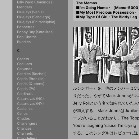
Billy Ward (Dominoes)
The Memos
Blenders
■I'm Going Home・（Memo-5000
Bluejays (Venis)
■My Most Precious Possessio
■My Type Of Girl・The Biddy L
Bluejays (Sandiego)
Bluejays (Phiradelphia)
Bobbettes
Bobby Day (Satellites)
Bop Chords
Buddies
C
Cadets
Cadillacs
Calvanes
Candles (Rochell)
Capris (Brooklin)
Capris (Queens)
ルシンガー）を、他のメンバーはClyde M
Capris (PA)
Cardinals
りだった。やがてMack Jonesがマ
Casanovas (NC)
Jelly Rollという名で知られてい
Casanovas (NY)
Castelles
が加入する。Mack JonesはJu
Cellos
ープがいることがわかり、The Toppersと
Chades
Challengers
You're laughing 'cause I'
Chances
する。このシングルはレビューに送
Channels
Chandeliers