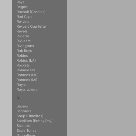
Rays
Regals
Rochell (Candles)
Red Caps
Re-vels
Re-vels Quartette
Revels
Rivieras
Rivileers
Rivingtons
Rob Roys
Robins
Robins (LA)
Rockets
Romancers
Romeos (NC)
Romeos (MI)
Royals
Royal Jokers
S
Sabers
Scooters
Shep (Limelites)
Satellites (Bobby Day)
Scarlets
Scale Tones
Schoolboys