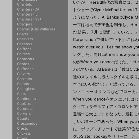
いたが、Herald時代の写真には
Chantels
Chanters (CA)
トショーでClyde McPhatter an
Chanters (IL)
ようになった。Al BanksはCly
Chanters (NY)
Chargers
ープは地元でデモ盤を制作し、Herman G
Charms (Otis Williams)
だ結果、7月に契約している。デビュー直前
Charts
Checkers
Corporationで働いている）に代わ
Chesters
watch over you・Let me show
Chiffons
Chimes
ングした。同月Let me show y
Chordcats
のがWhen you danceだった。Let 
Chords
Cleftones
われている。Al Banksは「僕はC
Clovers
達のスタイルに彼のスタイルを取り
Coasters
Coinns
本当にいい歌だよ」と語っている。
Collegians
ン・ニューオリンズなどでローカ
Colts
Continentals
When you danceをオンエア
Cookies
ク・フィラデルフィア・コロンビア
Coronets
Corvairs
登場する大ヒットとなった。最初に
Counts
しいパターンであった。When yo
Crescendos
Crests
に、ポップスチャートでは第33位
Crickets
グルSister sookeyをリリ
Crows