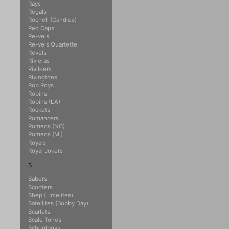
Rays
Regals
Rochell (Candles)
Red Caps
Re-vels
Re-vels Quartette
Revels
Rivieras
Rivileers
Rivingtons
Rob Roys
Robins
Robins (LA)
Rockets
Romancers
Romeos (NC)
Romeos (MI)
Royals
Royal Jokers
S
Sabers
Scooters
Shep (Limelites)
Satellites (Bobby Day)
Scarlets
Scale Tones
Schoolboys