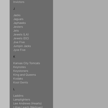
Invictors
J
Jacks
Jaguars
Jayhawks
Jesters
Jets
Jewels (LA)
Jewels (DC)
Jive Five
Jumpin Jacks
Jyve Five
K
Kansas City Tomcats
Keynotes
Keystoners
King and Queens
Kodaks
Kool Gents
L
Laddins
Lamplighters
Lee Andrews (Hearts)
Lillian Leach (Mellows)