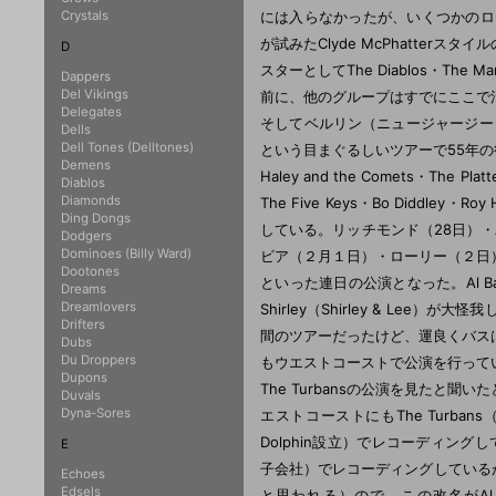
Crystals
には入らなかったが、いくつかのローカルマー
が試みたClyde McPhatterス
D
スターとしてThe Diablos・Th
Dappers
Del Vikings
前に、他のグループはすでにここで
Delegates
そしてベルリン（ニュージャージー）
Dells
Dell Tones (Delltones)
という目まぐるしいツアーで55年の後半を過ご
Demens
Haley and the Comets・The Plat
Diablos
Diamonds
The Five Keys・Bo Didd
Ding Dongs
している。リッチモンド（28日）・
Dodgers
Dominoes (Billy Ward)
ビア（２月１日）・ローリー（２日
Dootones
といった連日の公演となった。Al 
Dreams
Dreamlovers
Shirley（Shirley & L
Drifters
間のツアーだったけど、運良くバス
Dubs
Du Droppers
もウエストコーストで公演を行って
Dupons
The Turbansの公演を見たと聞
Duvals
Dyna-Sores
エストコーストにもThe Turba
Dolphin設立）でレコーディングして
E
子会社）でレコーディングしているが、
Echoes
Edsels
と思われる）ので、この改名がAl