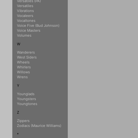
Versatiles (PA)
Versatiles
Vibrations
Vocaleers
Vocaltones
Voice Five (Bud Johnson)
Voice Masters
Volumes
W
Wanderers
West Siders
Wheels
Whirlers
Willows
Wrens
Y
Younglads
Youngsters
Youngtones
Z
Zippers
Zodiacs (Maurice Williams)
*