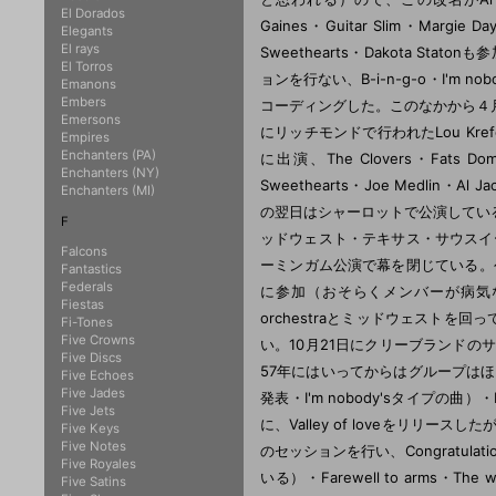
El Dorados
Gaines・Guitar Slim・Ma
Elegants
El rays
Sweethearts・Dakota St
El Torros
ョンを行ない、B-i-n-g-o・I'm nobody's
Emanons
Embers
コーディングした。このなかから４月に
Emersons
にリッチモンドで行われたLou Krefetz
Empires
Enchanters (PA)
に出演、The Clovers・Fats Domino
Enchanters (NY)
Sweethearts・Joe Medlin・Al 
Enchanters (MI)
の翌日はシャーロットで公演してい
F
ッドウェスト・テキサス・サウスイ
Falcons
ーミンガム公演で幕を閉じている。公演中
Fantastics
Federals
に参加（おそらくメンバーが病気などの
Fiestas
orchestraとミッドウェストを回って
Fi-Tones
Five Crowns
い。10月21日にクリーブランドのサークル劇場
Five Discs
57年にはいってからはグループはほ
Five Echoes
Five Jades
発表・I'm nobody'sタイプの曲）・B
Five Jets
に、Valley of loveをリリ
Five Keys
Five Notes
のセッションを行い、Congratulati
Five Royales
いる）・Farewell to arm
Five Satins