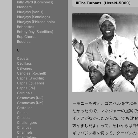
Billy Ward (Dominoes)
■The Turbans（Herald-5009）
Blenders
Bluejays (Venis)
Bluejays (Sandiego)
Bluejays (Phiradelphia)
Bobbettes
Bobby Day (Satellites)
Bop Chords
Buddies
C
Cadets
Cadillacs
Calvanes
Candles (Rochell)
Capris (Brooklin)
Capris (Queens)
Capris (PA)
Cardinals
Casanovas (NC)
Casanovas (NY)
ーモニーを教え、ゴスペルを学ぶ事を
Castelles
なかったので、マネジャーの提案で
Cellos
Chades
イデアがなかったからね。でもChar
Challengers
方がましだよ』って。それからは自分
Chances
Channels
ギャバジン布を切って、ターバンの
Chandeliers