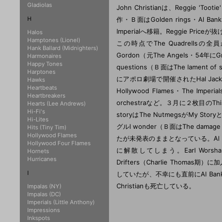
Gladiolas
John Christianは、Reggie 'Too
H
作・Ｂ面はGolden rings・
Imperialへ移籍。Reggie Priceが
Halos
Hamptones (Lionel)
この時点でThe Quadrells
Hank Ballard (Midnighters)
Gordon（元The Angels・5
Harmonaires
Happy Tones
questions（Ｂ面はThe lame
Harptones
にアポロ劇場で開催されたHal Jackson
Hawks
Heartbeats
Hollywood Flames・The Imperia
Heartbreakers
orchestraなど。３月に２枚目のThis i
Hearts (Lee Andrews)
Hi-Fi's
storyはThe NutmegsがMy St
Hi-Lites
グルI wonder（Ｂ面はThe dama
Hits (Tiny Tim)
Hollywood Flames
たが未発表のままとなっている。Al 
Hollywood Four Flames
に解散してしまう。Earl Worsham
Hornets
Hurricanes
Drifters（Charlie Thomas期
I
していたが、不幸にも直前にAl Banksが
Christianも死亡している。
Impalas (NY)
Impalas (DC)
Imperials (Little Anthony)
Impressions
Inkspots