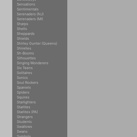
Sensations
Sentimentals
Serenaders (NJ)
Serenaders (MI)
Sharps
Shells
Sheppards
Shields
Shirley Gunter (Queens)
Shirelles
Sh-Booms
Silhouettes
Singing Wonderers
Six Teens
Solitaires
Sonics
Soul Rockers
Spaniels
Spiders
Squires
Starlighters
Starlites
Starlites (PA)
Strangers
Students
Swallows
Swans
Symbols