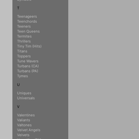
T
Teenageers
Teenchords
Teeners
Teen Queens
Termites
Thrillers
Tiny Tim (Hits)
Titans
Toppers
Tune Wavers
Turbans (CA)
Turbans (PA)
Tymes
U
Uniques
Universals
V
Valentines
Valiants
Valtones
Velvet Angels
Velvets