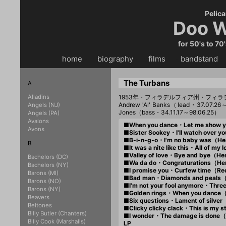
Pelica
Doo W
for 50's to 70
home
・・
biography
・・
films
・・
bandstand
・
The Turbans
A
Alladins
1953年・フィラデルフィア州・フィラ
Andrew 'Al' Banks（lead・37.07.26
Angels (NJ)
Jones（bass・34.11.17～98.06.25）
Angels (PA)
Avalons
■When you dance・Let me show y
Avons
■Sister Sookey・I'll watch over
■B-i-n-g-o・I'm no baby was（He
B
■It was a nite like this・All of 
■Valley of love・Bye and bye（He
Bachelors (DC)
■Wa da do・Congraturations（He
Bachelors (NY)
■I promise you・Curfew time（Re
Barons (MI)
■Bad man・Diamonds and peals（
Barons (NO)
■I'm not your fool anymore・Thr
Barons (NY)
■Golden rings・When you danc
Beavers
■Six questions・Lament of silve
Beltones
■Clicky clicky clack・This is my
Billy Butler (Chanters)
■I wonder・The damage is done（
Billy Cook (Marshalls)
LP