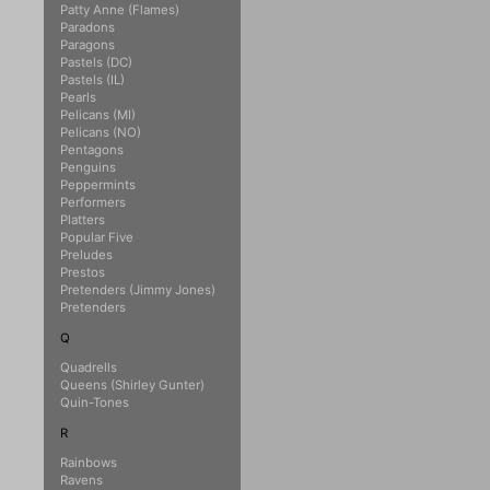
Patty Anne (Flames)
Paradons
Paragons
Pastels (DC)
Pastels (IL)
Pearls
Pelicans (MI)
Pelicans (NO)
Pentagons
Penguins
Peppermints
Performers
Platters
Popular Five
Preludes
Prestos
Pretenders (Jimmy Jones)
Pretenders
Q
Quadrells
Queens (Shirley Gunter)
Quin-Tones
R
Rainbows
Ravens