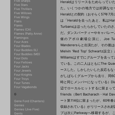
Five Sharps
Heraldはリリースをためらっていた
Five Stars
た。いくつかの地方では好調なセ
Five Thrillers
Five Willows
Heraldとの契約（おそらく57年
Five Wings
は「Heraldを去ったあと、私はHaro
Flairs
Flares
Turbansはほったらかしてい
Flames (CA)
だ。ダンスパーティーやキャバレーといっ
Flames (Patty Anne)
Flamingos
催のアポロ劇場公演に、Joe Turner・Th
Four Aces
Wanderersらと出演たが、その後はは
Four Blades
Four Buddies (IL)
Melvin 'Red Top' Schwart
Four Buddies (MD)
Williamsはすでにグループを去ってお
Four Dots
Four Fellows
ている。この二人はともにThe Quadrel
Four Jacks
ースした。しかしたいした反応もなく
Four Jewels
Four Knights
がしばらくグループから去り、同60年にト
Four Troys
時と同じメンバーになっている）Diamo
Four Tunes
Four Vagabonds
辺でローカルヒットするに留まっている
friends（Bert Bacharach・H
G
ート第114位に留まったが、60年春にArt L
Gene Ford (Chanters)
Genies
収録されている）がリリースされ好調
Genies (Jive Five)
プは次にParkwayへ移籍するが、この時
Gents