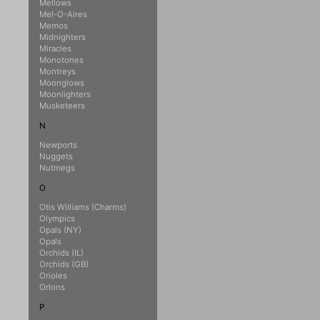
Mellows
Mel-O-Aires
Memos
Midnighters
Miracles
Monotones
Montreys
Moonglows
Moonlighters
Musketeers
N
Newports
Nuggets
Nutmegs
O
Otis Williams (Charms)
Olympics
Opals (NY)
Opals
Orchids (IL)
Orchids (GB)
Orioles
Orlons
P