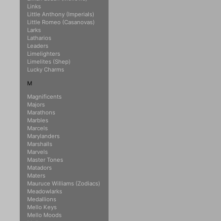
Links
Little Anthony (Imperials)
Little Romeo (Casanovas)
Larks
Latharios
Leaders
Limelighters
Limelites (Shep)
Lucky Charms
M
Magnificents
Majors
Marathons
Marbles
Marcels
Marylanders
Marshalls
Marvels
Master Tones
Matadors
Maters
Mauruce Williams (Zodiacs)
Meadowlarks
Medallions
Mello Keys
Mello Moods