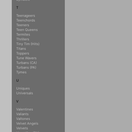
T
Teenageers
Teenchords
Teeners
Teen Queens
Termites
Thrillers
Tiny Tim (Hits)
Titans
Toppers
Tune Wavers
Turbans (CA)
Turbans (PA)
Tymes
U
Uniques
Universals
V
Valentines
Valiants
Valtones
Velvet Angels
Velvets