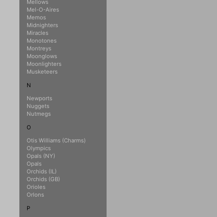
Mellows
Mel-O-Aires
Memos
Midnighters
Miracles
Monotones
Montreys
Moonglows
Moonlighters
Musketeers
N
Newports
Nuggets
Nutmegs
O
Otis Williams (Charms)
Olympics
Opals (NY)
Opals
Orchids (IL)
Orchids (GB)
Orioles
Orlons
P