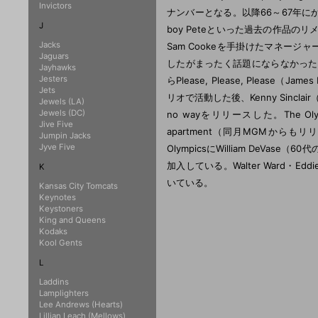
Invictors
ナンバーとなる。以降66～67年にかけてThe duc
J
boy Peteといった過去の作品のリメイ
Jacks
Sam Cookeを手掛けたマネージャー)と出
Jaguars
したがまったく話題にならなかった。69年９月
Jayhawks
Jesters
らPlease, Please, Plea
Jets
リオで活動した後、Kenny Sinclair
Jewels (LA)
Jewels (DC)
no wayをリリースした。The 
Jive Five
apartment（同月MGMからも
Jumpin Jacks
Jyve Five
OlympicsにWilliam DeVase（6
加入している。Walter Ward・Eddie
K
いている。
Kansas City Tomcats
Keynotes
Keystoners
King and Queens
Kodaks
Kool Gents
L
Laddins
Lamplighters
Lee Andrews (Hearts)
Lillian Leach (Mellows)