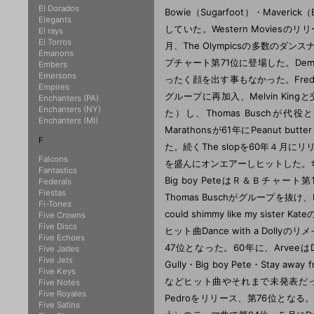
El Dorados
Bowie（Sugarfoot）・Maveric
Elegants
していた。Western Moviesのリリ
El rays
El Torros
月、The Olympicsの多数のダンスナン
Emanons
プチャート第71位に登場した。Dem
Embers
Emersons
ったく顔を出す事もなかった。Fred Smi
Empires
グループに再加入、Melvin Kin
Enchanters (PA)
Enchanters (NY)
た）し、Thomas Buschが代役とし
Enchanters (MI)
Marathonsが61年にPeanut
F
た。続くThe slopを60年４月にリリ
Falcons
を盛んにオンエアーしヒットした。ちなみ
Fantastics
Big boy PeteはＲ＆Ｂチ
Federals
Fiestas
Thomas Buschがグループを抜け、Me
Fi-Tones
could shimmy like my siste
Five Crowns
Five Discs
ヒット曲Dance with a Dollyのリメ
Five Echoes
47位となった。60年に、ArveeはDoi
Five Jades
Five Jets
Gully・Big boy Pete・Stay away 
Five Keys
などヒット曲やそれまで未発表だった作
Five Notes
Five Royales
Pedroをリリース、第76位となる。Ｂ面は
Five Satins