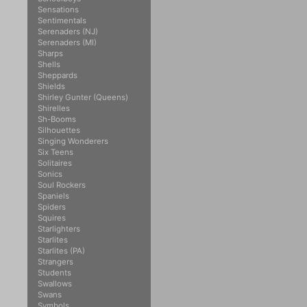
Sensations
Sentimentals
Serenaders (NJ)
Serenaders (MI)
Sharps
Shells
Sheppards
Shields
Shirley Gunter (Queens)
Shirelles
Sh-Booms
Silhouettes
Singing Wonderers
Six Teens
Solitaires
Sonics
Soul Rockers
Spaniels
Spiders
Squires
Starlighters
Starlites
Starlites (PA)
Strangers
Students
Swallows
Swans
Symbols