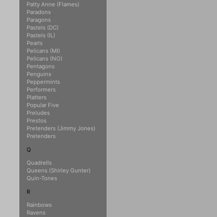
Patty Anne (Flames)
Paradons
Paragons
Pastels (DC)
Pastels (IL)
Pearls
Pelicans (MI)
Pelicans (NO)
Pentagons
Penguins
Peppermints
Performers
Platters
Popular Five
Preludes
Prestos
Pretenders (Jimmy Jones)
Pretenders
Q
Quadrells
Queens (Shirley Gunter)
Quin-Tones
R
Rainbows
Ravens