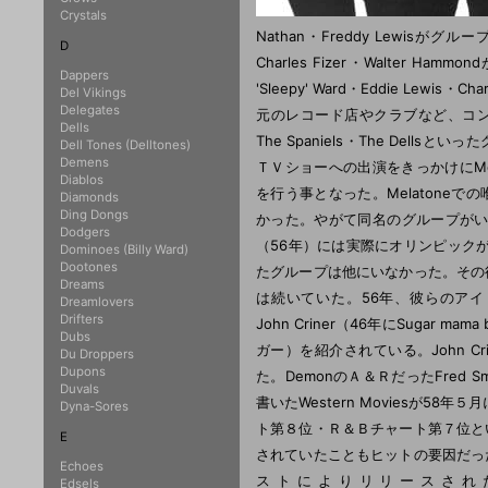
Crystals
Nathan・Freddy Lewi
D
Charles Fizer・Walter Ham
Dappers
'Sleepy' Ward・Eddie Lewis・C
Del Vikings
Delegates
元のレコード店やクラブなど、コンプト
Dells
The Spaniels・The Dells
Dell Tones (Delltones)
Demens
ＴＶショーへの出演をきっかけにMela
Diablos
を行う事となった。Melatoneでの
Diamonds
Ding Dongs
かった。やがて同名のグループがいるこ
Dodgers
（56年）には実際にオリンピックが開
Dominoes (Billy Ward)
Dootones
たグループは他にいなかった。その
Dreams
は続いていた。56年、彼らのアイドル
Dreamlovers
Drifters
John Criner（46年にSugar m
Dubs
ガー）を紹介されている。John Cr
Du Droppers
Dupons
た。DemonのＡ＆ＲだったFred Sm
Duvals
書いたWestern Moviesが5
Dyna-Sores
ト第８位・Ｒ＆Ｂチャート第７位と
E
されていたこともヒットの要因だっ
Echoes
ストによりリリースされた。Wyatt
Edsels