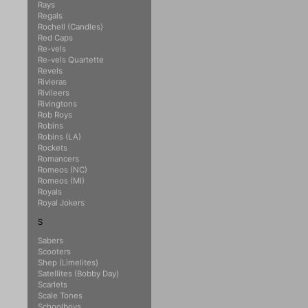
Rays
Regals
Rochell (Candles)
Red Caps
Re-vels
Re-vels Quartette
Revels
Rivieras
Rivileers
Rivingtons
Rob Roys
Robins
Robins (LA)
Rockets
Romancers
Romeos (NC)
Romeos (MI)
Royals
Royal Jokers
S
Sabers
Scooters
Shep (Limelites)
Satellites (Bobby Day)
Scarlets
Scale Tones
Schoolboys