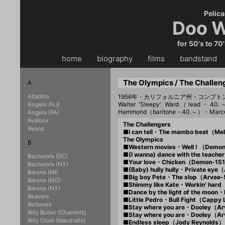
Pelica
Doo W
for 50's to 70
home
・・
biography
・・
films
・・
bandstand
・
The Olympics / The Challen
A
Alladins
1956年・カリフォルニア州・コンプト
Walter 'Sleepy' Ward（lead・4
Angels (NJ)
Hammond（baritone・40.～）・Marcu
Angels (PA)
Avalons
The Challengers
Avons
■I can tell・The mambo beat（Me
The Olympics
B
■Western movies・Well ! （Demo
■(I wanna) dance with the teac
Bachelors (DC)
■Your love・Chicken（Demon-15
Bachelors (NY)
■(Baby) hully hully・Private ey
Barons (MI)
■Big boy Pete・The slop（Arvee
Barons (NO)
■Shimmy like Kate・Workin' har
Barons (NY)
■Dance by the light of the moo
Beavers
■Little Pedro・Bull Fight（Capp
Beltones
■Stay where you are・Dooley（A
Billy Butler (Chanters)
■Stay where you are・Dooley（A
Billy Cook (Marshalls)
■Endless sleep（Jody Reynolds