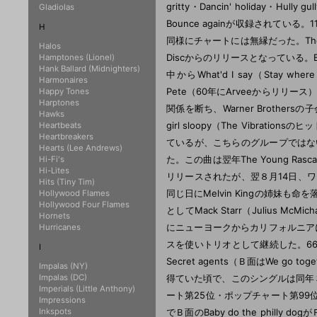
gritty・Dancin' holiday・Hully g
Gladiolas
Bounce againが収録されている。
H
同様にチャートには無縁だった。The O
Halos
Discからのリリースとなっている。Boogl
Hamptones (Lionel)
Hank Ballard (Midnighters)
中からWhat'd I say（Stay
Harmonaires
Pete（60年にArveeからリリース）をB
Happy Tones
Harptones
関係を断ち、Warner Brothersの
Hawks
girl sloopy（The Vibration
Heartbeats
Heartbreakers
ているが、こちらのグループではないよ
Hearts (Lee Andrews)
た。この曲は翌年The Young Ras
Hi-Fi's
Hi-Lites
リリースされたが、翌８月14日、ワッ
Hits (Tiny Tim)
同じ日にMelvin Kingの姉妹も命を落として
Hollywood Flames
Hollywood Four Flames
としてMack Starr（Julius Mc
Hornets
にニューヨークからカリフォルニアに転
Hurricanes
スを使いトリオとして継続した。66年１月
I
Secret agents（Ｂ面はWe go
Impalas (NY)
Impalas (DC)
得ていた頃で、このシングルは同年３月に再発
Imperials (Little Anthony)
ート第25位・ポップチャート第99位と
Impressions
Inkspots
でＢ面のBaby do the phill