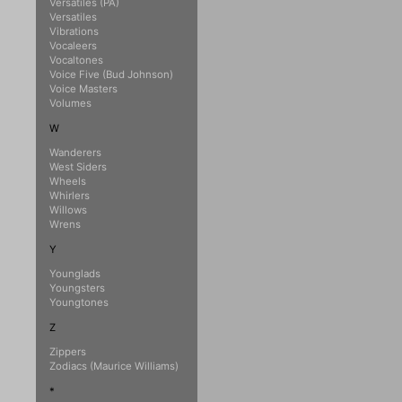
Versatiles (PA)
Versatiles
Vibrations
Vocaleers
Vocaltones
Voice Five (Bud Johnson)
Voice Masters
Volumes
W
Wanderers
West Siders
Wheels
Whirlers
Willows
Wrens
Y
Younglads
Youngsters
Youngtones
Z
Zippers
Zodiacs (Maurice Williams)
*