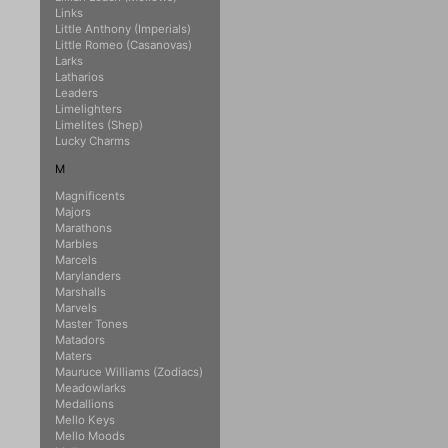
Links
Little Anthony (Imperials)
Little Romeo (Casanovas)
Larks
Latharios
Leaders
Limelighters
Limelites (Shep)
Lucky Charms
M
Magnificents
Majors
Marathons
Marbles
Marcels
Marylanders
Marshalls
Marvels
Master Tones
Matadors
Maters
Mauruce Williams (Zodiacs)
Meadowlarks
Medallions
Mello Keys
Mello Moods