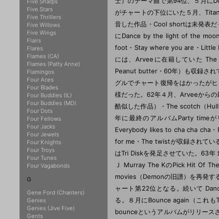
士）のテーマ曲で第94位、５月にDo
Five Sharps
Five Stars
がチャートの下位にいた５月、Titan（G
Five Thrillers
音した作品・Cool shortは未発表だっ
Five Willows
Five Wings
にDance by the light of th
Flairs
foot・Stay where you are・Littl
Flares
Flames (CA)
には、Arveeに在籍していた The Robi
Flames (Patty Anne)
Peanut butter・60年）も収録さ
Flamingos
Four Aces
グルでチャート復帰をはかったがヒットにはいた
Four Blades
様だった。62年４月、Arveeからの最後のシング
Four Buddies (IL)
Four Buddies (MD)
酷似した作品）・The scotch（
Four Dots
年に最終のアルバムParty timeがリリー
Four Fellows
Four Jacks
Everybody likes to cha cha ch
Four Jewels
for me・The twistが収録されて
Four Knights
Four Troys
はTri Diskを発足させていた。63年
Four Tunes
Ｊ Murray The KのPick Hit
Four Vagabonds
movies（Demonの旧譜）を再発す
G
ャート第22位となる。続いて Dancin'
Gene Ford (Chanters)
る。８月にBounce again（こ
Genies
Genies (Jive Five)
bounceというアルバムがリリースされた。The
Gents