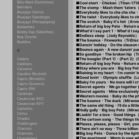
Billy Ward (Dominoes)
■Cool short・Chicken（Titan-171
Blenders
■The stomp・Mash them 'taters
Bluejays (Venis)
■Everybody likes to cha cha c
■The twist・Everybody likes to 
Bluejays (Sandiego)
■The scotch・Baby it's hot（Arv
Bluejays (Phiradelphia)
■Return of big boy Pete・Return 
Bobbettes
■What'd I say part 1・What'd I 
Bobby Day (Satellites)
■Endless sleep（Jody Reynolds
Bop Chords
■The bounce・Fireworks（TriDis
Buddies
■Dancin' holiday・Do the slauson
■Bounce again・A new dancin' pa
C
■So goodbye・The broken hip（Tr
■The boogler (Part 1)・(Part 2)
Cadets
■Return of big boy Pete・Return
Cadillacs
■Stay where you are・Big boy P
Calvanes
■Raining in my heart・I'm comi
Candles (Rochell)
■Good lovin'・Olympic shuffle（
Capris (Brooklin)
■Baby I'm yours・No more will I
Capris (Queens)
■Secret agents・We go together
Capris (PA)
■Secret agents・Mine exclusive
Cardinals
■Western movies・Baby do the p
Casanovas (NC)
■The bounce・The duck（Mirwo
Casanovas (NY)
■The same old thing・I'll do a li
Castelles
■Hully gully・Big boy Pete（Mir
Cellos
■Lookin' for a love・Good thin
Chades
■The cartoon song・The things t
Challengers
■Please, please, please・Girl, y
Chances
■There ain't no way・Three billi
■Big boy Pete・Dance by the ligh
Channels
■The apartment・Worm in your 
Chandeliers