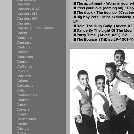
■The apartment・Worm in your
Chantels
■I feel your love (coming on)・P
Chanters (CA)
■The duck・The bounce（Crestv
Chanters (IL)
■Big boy Pete・Mine exclusively
Chanters (NY)
LP
Chargers
■Doin' The Hully Gully（Arvee-4
Charms (Otis Williams)
■Dance By The Light Of The Mo
Charts
■Party Time（Arvee-429）62
Checkers
■The Bounce（TriDisc LP-1001-1
Chesters
Chiffons
Chimes
Chordcats
Chords
Cleftones
Clovers
Coasters
Coinns
Collegians
Colts
Continentals
Cookies
Coronets
Corvairs
Counts
Crescendos
Crests
Crickets
Crows