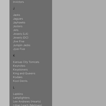
Invictors
J
Jacks
Jaguars
Jayhawks
Jesters
Jets
Jewels (LA)
Jewels (DC)
Jive Five
Jumpin Jacks
Jyve Five
K
Kansas City Tomcats
Keynotes
Keystoners
King and Queens
Kodaks
Kool Gents
L
Laddins
Lamplighters
Lee Andrews (Hearts)
Lillian Leach (Mellows)