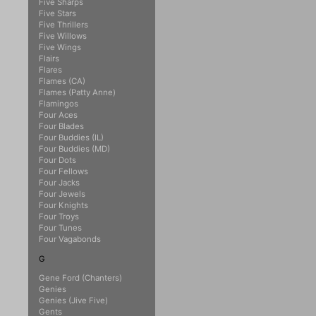
Five Sharps
Five Stars
Five Thrillers
Five Willows
Five Wings
Flairs
Flares
Flames (CA)
Flames (Patty Anne)
Flamingos
Four Aces
Four Blades
Four Buddies (IL)
Four Buddies (MD)
Four Dots
Four Fellows
Four Jacks
Four Jewels
Four Knights
Four Troys
Four Tunes
Four Vagabonds
G
Gene Ford (Chanters)
Genies
Genies (Jive Five)
Gents