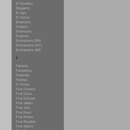
El Dorados
Elegants
El rays
El Torros
Emanons
Embers
Emersons
Empires
Enchanters (PA)
Enchanters (NY)
Enchanters (MI)
F
Falcons
Fantastics
Federals
Fiestas
Fi-Tones
Five Crowns
Five Discs
Five Echoes
Five Jades
Five Jets
Five Keys
Five Notes
Five Royales
Five Satins