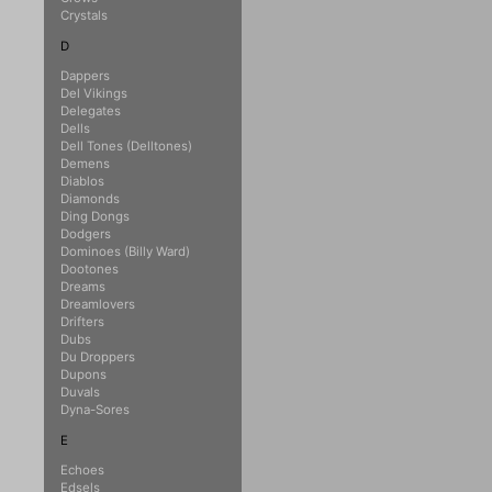
Crystals
D
Dappers
Del Vikings
Delegates
Dells
Dell Tones (Delltones)
Demens
Diablos
Diamonds
Ding Dongs
Dodgers
Dominoes (Billy Ward)
Dootones
Dreams
Dreamlovers
Drifters
Dubs
Du Droppers
Dupons
Duvals
Dyna-Sores
E
Echoes
Edsels