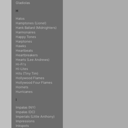
Gladiolas
H
Halos
Hamptones (Lionel)
Hank Ballard (Midnighters)
Harmonaires
Happy Tones
Harptones
Hawks
Heartbeats
Heartbreakers
Hearts (Lee Andrews)
Hi-Fi's
Hi-Lites
Hits (Tiny Tim)
Hollywood Flames
Hollywood Four Flames
Hornets
Hurricanes
I
Impalas (NY)
Impalas (DC)
Imperials (Little Anthony)
Impressions
Inkspots