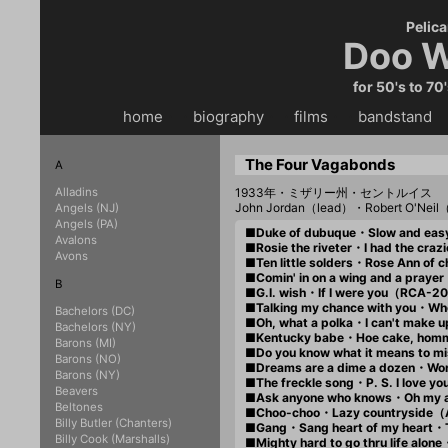
Pelica
Doo W
for 50's to 70
home
・・
biography
・・
films
・・
bandstand
・
The Four Vagabonds
A
Alladins
1933年・ミザリー州・セントルイス
John Jordan（lead）・Robert O'Nei
Angels (NJ)
Angels (PA)
■Duke of dubuque・Slow and eas
Avalons
■Rosie the riveter・I had the cr
Avons
■Ten little solders・Rose Ann of
■Comin' in on a wing and a pray
B
■G.I. wish・If I were you（RCA-2
■Talking my chance with you・Wh
Bachelors (DC)
■Oh, what a polka・I can't make
Bachelors (NY)
■Kentucky babe・Hoe cake, homm
Barons (MI)
■Do you know what it means to m
Barons (NO)
■Dreams are a dime a dozen・Wo
Barons (NY)
■The freckle song・P. S. I love 
Beavers
■Ask anyone who knows・Oh my a
Beltones
■Choo-choo・Lazy countryside（
Billy Butler (Chanters)
■Gang・Sang heart of my heart・T
Billy Cook (Marshalls)
■Mighty hard to go thru life alo