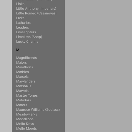
Links
Little Anthony (Imperials)
Little Romeo (Casanovas)
Larks
Latharios
Leaders
Limelighters
Limelites (Shep)
Lucky Charms
M
Magnificents
Majors
Marathons
Marbles
Marcels
Marylanders
Marshalls
Marvels
Master Tones
Matadors
Maters
Mauruce Williams (Zodiacs)
Meadowlarks
Medallions
Mello Keys
Mello Moods