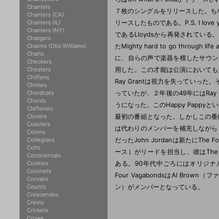
Chantels
７枚のシングルをリリースした。ちなみ
Chanters (CA)
リースしたものである。P.S. I lo
Chanters (IL)
Chanters (NY)
であるLloydsから再発されている。
Chargers
たMighty hard to go throug
Charms (Otis Williams)
Charts
に、自らの声で楽器を模したサウンドで、
Checkers
用した。この才能は公演においても
Chesters
Chiffons
Ray Grantは視力を失ってい
Chimes
っていたが、２年後の49年にはRay G
Chordcats
Chords
うになった。このHappy Pappy
Cleftones
最初の番組となった。しかしこの番組は長続
Clovers
Coasters
は代わりのメンバーを補充しながら
Coinns
だったJohn Jordanは新たにThe 
Collegians
Colts
ース）がリードを担当し、彼はThe Spa
Continentals
ある。90年代中ごろにはオリジナルメ
Cookies
Coronets
Four VagabondsはAl Brow
Corvairs
ン）がメンバーとなっている。
Counts
Crescendos
Crests
Crickets
Crows