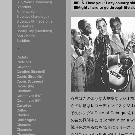
Billy Ward (Dominoes)
■P. S. I love you・Lazy country 
Blenders
■Mighty hard to go through life 
Bluejays (Venis)
Bluejays (Sandiego)
Bluejays (Phiradelphia)
Bobbettes
Bobby Day (Satellites)
Bop Chords
Buddies
C
Cadets
Cadillacs
Calvanes
Candles (Rochell)
Capris (Brooklin)
Capris (Queens)
Capris (PA)
Cardinals
Casanovas (NC)
存在はこのような大規模なラジオ放
Casanovas (NY)
らの活動はレコーディングスタジオ
Castelles
Cellos
初のシングルDuke of Dubuqu
Chades
の後の戦時中にはComin' in on a wing a
Challengers
Chances
戦時色のある歌を45年にリリースしたが、46
Channels
らはOh what a Polkaがリリース
Chandeliers