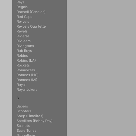
Rays
Regals
Rochell (Candles)
Red Caps
Re-vels
Re-vels Quartette
Revels
Rivieras
Rivileers
Rivingtons
Rob Roys
Robins
Robins (LA)
Rockets
Romancers
Romeos (NC)
Romeos (MI)
Royals
Royal Jokers
S
Sabers
Scooters
Shep (Limelites)
Satellites (Bobby Day)
Scarlets
Scale Tones
Schoolboys