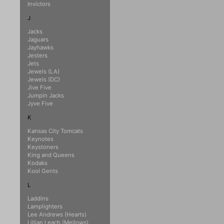
Invictors
J
Jacks
Jaguars
Jayhawks
Jesters
Jets
Jewels (LA)
Jewels (DC)
Jive Five
Jumpin Jacks
Jyve Five
K
Kansas City Tomcats
Keynotes
Keystoners
King and Queens
Kodaks
Kool Gents
L
Laddins
Lamplighters
Lee Andrews (Hearts)
Lillian Leach (Mellows)