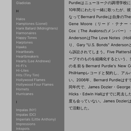
Purdieはニューヨークの調理学校に
Gladiolas
10年間にわたり一緒に歌ったが、
H
なってBernard Purdieは自身のTh
Halos
Gene Moore（リード・テナー・19
Hamptones (Lionel)
Hank Ballard (Midnighters)
Cox（The Avalonsのメンバー）・J
Harmonaires
AndersonはThe Love Notes
Happy Tones
Harptones
り、Gary "U.S. Bonds" Anders
Hawks
ら訴訟されてしまう。Five Platte
Heartbeats
Heartbreakers
ープそのものを組織化するという、
Hearts (Lee Andrews)
の名前をBernard Purdie'
Hi-Fi's
Hi-Lites
PhilHampレコードと契約し
Hits (Tiny Tim)
い。2006年、Bernard Purdieはす
Hollywood Flames
Hollywood Four Flames
同年代で、James Dozier・George
Hornets
Hicks・Edwin Hallはすでに死去した。
Hurricanes
度も会っていない。James Dozier
I
て活動した。
Impalas (NY)
Impalas (DC)
Imperials (Little Anthony)
Impressions
Inkspots