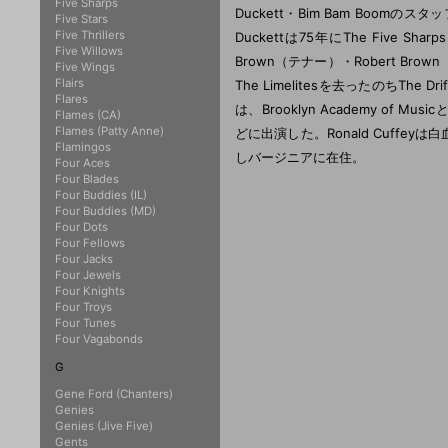
Five Sharps
Duckett・Bim Bam Boom
Five Stars
Five Thrillers
Duckettは75年にThe Five Sh
Five Willows
Brown（テナー）・Robert Brow
Five Wings
Flairs
The Limelitesを去ったのちThe Dr
Flares
は、Brooklyn Academy of Mu
Flames (CA)
Flames (Patty Anne)
どに出演した。Ronald Cuffeyは白
Flamingos
しバージニアに在住。
Four Aces
Four Blades
Four Buddies (IL)
Four Buddies (MD)
Four Dots
Four Fellows
Four Jacks
Four Jewels
Four Knights
Four Troys
Four Tunes
Four Vagabonds
G
Gene Ford (Chanters)
Genies
Genies (Jive Five)
Gents