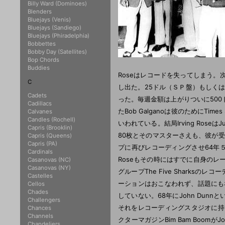
Billy Ward (Dominoes)
Blenders
Bluejays (Venis)
Bluejays (Sandiego)
Bluejays (Phiradelphia)
Bobbettes
Bobby Day (Satellites)
Bop Chords
Buddies
Roseはレコードを失ってしまう
C
し出た。25ドル（ＳＰ盤）もしく
Cadets
った。毎週金額は上がりついに50
Cadillacs
たBob Galganoは彼のためにT
Calvanes
Candles (Rochell)
いわれている。結局Irving Ros
Capris (Brooklin)
80枚とそのマスターさえも、彼が受
Capris (Queens)
Capris (PA)
プに再びレコーディングさせ64年５月にJ
Cardinals
Roseもその時にはすでに自身のレーベル
Casanovas (NC)
Casanovas (NY)
グループThe Five Sharksの
Castelles
ーションはおこなわれず、話題にも
Cellos
Chades
していない。68年にJohn Du
Challengers
それをレコーディングスタジオに持
Chances
Channels
クターマガジンBim Bam Boo
Chandeliers