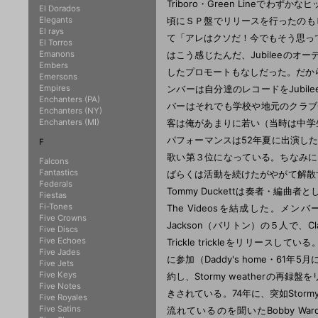
Triboro・Green Line
El Dorados
Elegants
頃にＳＰ盤でリリースを行ったのもヒ
El rays
て「アレはクソだ！今でもそう思っ
El Torros
Emanons
はこう感じたんだ、Jubileeの
Embers
したプロモートもなしだった。だから俺
Emersons
Empires
ンバーは自分達のレコードをJubil
Enchanters (PA)
バーはそれでも学校や地元のクラブCo
Enchanters (NY)
Enchanters (MI)
客は俺があまりに若い（当時は中学生
パフォーマンスは52年夏に出演したアポロ
F
歌い第３位になっている。ちなみにこの時の第
Falcons
Fantastics
ばらくは活動を続けたがやがて解散する。
Federals
Tommy Duckettは奏者・編曲者としてT
Fiestas
Fi-Tones
The Videosを結成した。メンバーは、
Five Crowns
Jackson（バリトン）の５人で、Cla
Five Discs
Five Echoes
Trickle trickleをリリースしている。そし
Five Jades
に参加（Daddy's home・61年5
Five Jets
Five Keys
約し、Stormy weatherの
Five Notes
きされている。74年に、突如Stormy
Five Royales
Five Satins
流れているのを聞いたBobby Wa