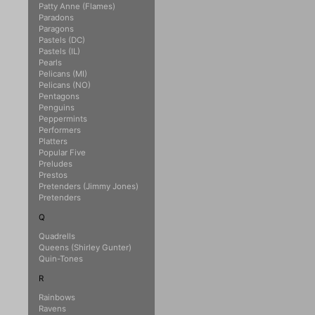
Patty Anne (Flames)
Paradons
Paragons
Pastels (DC)
Pastels (IL)
Pearls
Pelicans (MI)
Pelicans (NO)
Pentagons
Penguins
Peppermints
Performers
Platters
Popular Five
Preludes
Prestos
Pretenders (Jimmy Jones)
Pretenders
Q
Quadrells
Queens (Shirley Gunter)
Quin-Tones
R
Rainbows
Ravens