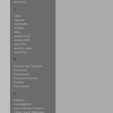
Invictors
J
Jacks
Jaguars
Jayhawks
Jesters
Jets
Jewels (LA)
Jewels (DC)
Jive Five
Jumpin Jacks
Jyve Five
K
Kansas City Tomcats
Keynotes
Keystoners
King and Queens
Kodaks
Kool Gents
L
Laddins
Lamplighters
Lee Andrews (Hearts)
Lillian Leach (Mellows)