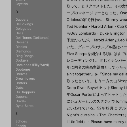
Crystals
歌って」とリクエストした。その女性はBi
D
ープのマネージャーとなった。Oscar
Oriolesの家で行われ、Stormy wea
Dappers
Del Vikings
Ted Koehler・Harold Arle
Delegates
もGuy Lombardo・Duke El
Dells
Dell Tones (Delltones)
予定だったが、Harold Arlen
Demens
いた。グループのサンプル盤はハーレムの
Diablos
Diamonds
Five Sharpsを紹介する頃にはすで
Ding Dongs
レコーディングし、同じくナンバー１に
Dodgers
Dominoes (Billy Ward)
年に同名の映画主題曲としてうたったLen
Dootones
ain't together」を「Since 
Dreams
Dreamlovers
歌ったという。もう一方の曲Sleepy C
Drifters
Deep River BoysのヒットSl
Dubs
Du Droppers
年Oscar Porterによってヒット
Dupons
にシュガーヒルのスタジオでTomm
Duvals
Dyna-Sores
といわれている。52年12月に グループ
E
Night's curtains（The Checkers）
Echoes
Littlefield）・Please hav
Edsels