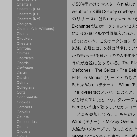
そ50時間かけてマスターを作成した
Chantels
Chanters (CA)
weather（Ｂ面はSleepy cow
Chanters (IL)
のリリースにはStormy wea
Chanters (NY)
Chargers
Exchanger誌のオークションで２人のコレ
Charms (Otis Williams)
により3866ドルで共同購入された。
Charts
Checkers
だったという。このオークションで
Chesters
以降、市場にはこの盤は登場していない
Chiffons
Chimes
かの手がかりを得たものの入手する
Chordcats
うのが通説になっている。The Five
Chords
Cleftones
Cleftones・The Cellos・T
Clovers
Pete Le Monier（リード・のちにG
Coasters
Coinns
Bobby Ward（テナー）・Wilbur
Collegians
The Rivileersのメンバーによ
Colts
Continentals
どと呼んでいたという。グループは間もな
Cookies
bomという曲を歌っていたがレコーディン
Coronets
Corvairs
ープにも参加してる。こちらのメンバーは、
Counts
Ward（テナー）・Mickey Owe
Crescendos
Crests
人編成のグループで、彼によるとそ
Crickets
Groveで公演のあった夜のこと、彼ら
Crows