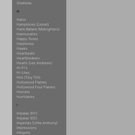
Gladiolas
H
Halos
Hamptones (Lionel)
Hank Ballard (Midnighters)
Harmonaires
Happy Tones
Harptones
Hawks
Heartbeats
Heartbreakers
Hearts (Lee Andrews)
Hi-Fi's
Hi-Lites
Hits (Tiny Tim)
Hollywood Flames
Hollywood Four Flames
Hornets
Hurricanes
I
Impalas (NY)
Impalas (DC)
Imperials (Little Anthony)
Impressions
Inkspots