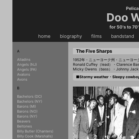
Pelica
Doo W
for 50's to 70
home
・・
biography
・・
films
・・
bandstand
・
The Five Sharps
A
Alladins
1952年・ニューヨーク州・ニューヨ
Ronald Cuffey（lead）・Clarence Ba
Angels (NJ)
Micky Owens（bass）・Johnny Jack
Angels (PA)
Avalons
■Stormy weather・Sleepy cowbo
Avons
B
Bachelors (DC)
Bachelors (NY)
Barons (MI)
Barons (NO)
Barons (NY)
Beavers
Beltones
Billy Butler (Chanters)
Billy Cook (Marshalls)