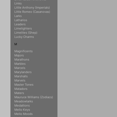
Links
Little Anthony (Imperials)
Little Romeo (Casanovas)
Larks
Latharios
Leaders
Limelighters
Limelites (Shep)
Lucky Charms
M
Magnificents
Majors
Marathons
Marbles
Marcels
Marylanders
Marshalls
Marvels
Master Tones
Matadors
Maters
Mauruce Williams (Zodiacs)
Meadowlarks
Medallions
Mello Keys
Mello Moods