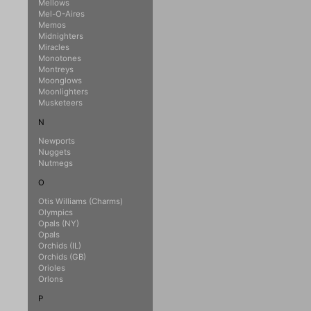
Mellows
Mel-O-Aires
Memos
Midnighters
Miracles
Monotones
Montreys
Moonglows
Moonlighters
Musketeers
N
Newports
Nuggets
Nutmegs
O
Otis Williams (Charms)
Olympics
Opals (NY)
Opals
Orchids (IL)
Orchids (GB)
Orioles
Orlons
P