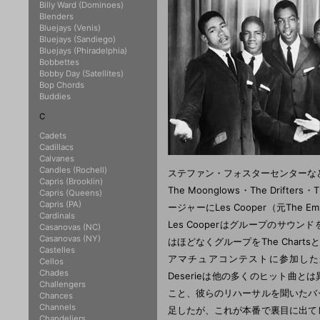
Billy Ward (Dominoes)
Blenders
Bluejays (Venis)
Bluejays (Sandiego)
Bluejays (Phiradelphia)
Bobbettes
Bobby Day (Satellites)
Bop Chords
Buddies
C
Cadets
Cadillacs
Calvanes
Candles (Rochell)
ステファン・フォスターセンターなどで練習
Capris (Brooklin)
The Moonglows・The Drif
Capris (Queens)
Capris (PA)
ージャーにLes Cooper（元Th
Cardinals
Les Cooperはグループのサ
Casanovas (NC)
Casanovas (NY)
はほどなくグループをThe Char
Castelles
アマチュアコンテストに参加した
Cellos
Chades
Deserieは他の多くのヒット曲
Challengers
こと、彼らのリハーサルを聞いたバックバ
Chances
Channels
足したが、これが本番で裏目に出てしま
Chandeliers