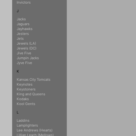
Invictors
J
Jacks
Jaguars
Jayhawks
Jesters
Jets
Jewels (LA)
Jewels (DC)
Jive Five
Jumpin Jacks
Jyve Five
K
Kansas City Tomcats
Keynotes
Keystoners
King and Queens
Kodaks
Kool Gents
L
Laddins
Lamplighters
Lee Andrews (Hearts)
Lillian Leach (Mellows)