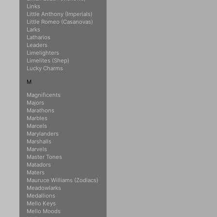
Links
Little Anthony (Imperials)
Little Romeo (Casanovas)
Larks
Latharios
Leaders
Limelighters
Limelites (Shep)
Lucky Charms
M
Magnificents
Majors
Marathons
Marbles
Marcels
Marylanders
Marshalls
Marvels
Master Tones
Matadors
Maters
Mauruce Williams (Zodiacs)
Meadowlarks
Medallions
Mello Keys
Mello Moods