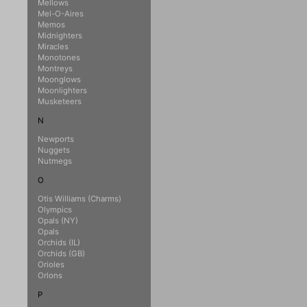
Mellows
Mel-O-Aires
Memos
Midnighters
Miracles
Monotones
Montreys
Moonglows
Moonlighters
Musketeers
N
Newports
Nuggets
Nutmegs
O
Otis Williams (Charms)
Olympics
Opals (NY)
Opals
Orchids (IL)
Orchids (GB)
Orioles
Orlons
P