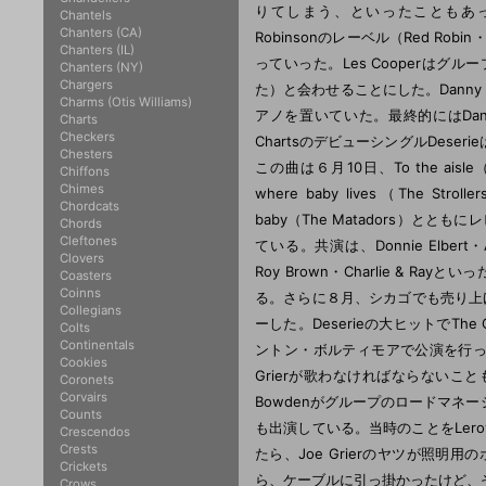
りてしまう、といったこともあっ
Chantels
Chanters (CA)
Robinsonのレーベル（Red Robin
Chanters (IL)
っていった。Les Cooperはグループ
Chanters (NY)
Chargers
た）と会わせることにした。Danny
Charms (Otis Williams)
アノを置いていた。最終的にはDanny R
Charts
Checkers
ChartsのデビューシングルDese
Chesters
この曲は６月10日、To the aisle（Th
Chiffons
Chimes
where baby lives（The Strol
Chordcats
baby（The Matadors）とと
Chords
Cleftones
ている。共演は、Donnie Elbert・Ann 
Clovers
Roy Brown・Charlie & 
Coasters
Coinns
る。さらに８月、シカゴでも売り上げを順調
Collegians
ーした。Deserieの大ヒットでThe C
Colts
Continentals
ントン・ボルティモアで公演を行っている
Cookies
Grierが歌わなければならないことも
Coronets
Corvairs
Bowdenがグループのロードマ
Counts
も出演している。当時のことをLer
Crescendos
Crests
たら、Joe Grierのヤツが照
Crickets
ら、ケーブルに引っ掛かったけど、
Crows