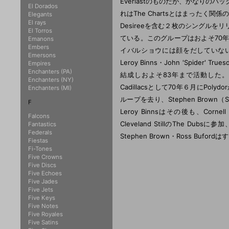
Everlastのものだが、かなりのバッ
El Dorados
れはThe Chartsとはまったく関
Elegants
El rays
Desireeを含む２枚のシングル
El Torros
ている。このグループはおよそ70
Emanons
Embers
イバルショウには顔をだしていない。Th
Emersons
Leroy Binns・John 'Spider'
Empires
Enchanters (PA)
結成しおよそ83年まで活動した。Leroy Bin
Enchanters (NY)
Cadillacsとして70年６月にPolydor
Enchanters (MI)
ループを去り、Stephen Brown
F
Leroy Binnsはその後も、Cornell 
Falcons
Cleveland StillのThe Dubs
Fantastics
Federals
Stephen Brown・Ross Bufo
Fiestas
Fi-Tones
Five Crowns
Five Discs
Five Echoes
Five Jades
Five Jets
Five Keys
Five Notes
Five Royales
Five Satins