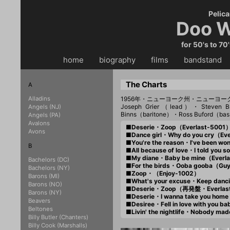
Pelica
Doo W
for 50's to 70
home
・・
biography
・・
films
・・
bandstand
・
The Charts
A
Alladins
1956年・ニューヨーク州・ニューヨ
Joseph Grier（lead）・Steven 
Angels (NJ)
Binns（baritone）・Ross Buford（ba
Angels (PA)
Avalons
■Deserie・Zoop（Everlast-5001）
Avons
■Dance girl・Why do you cry（Ev
■You're the reason・I've been w
B
■All because of love・I told you
■My diane・Baby be mine（Everl
Bachelors (DC)
■For the birds・Ooba gooba（Gu
Bachelors (NY)
■Zoop・（Enjoy-1002）
Barons (MI)
■What's your excuse・Keep danc
Barons (NO)
■Deserie・Zoop（再発盤・Everlas
Barons (NY)
■Deserie・I wanna take you hom
Beavers
■Desiree・Fell in love with you
Beltones
■Livin' the nightlife・Nobody m
Billy Butler (Chanters)
Billy Cook (Marshalls)