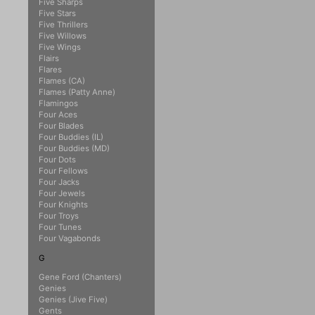
Five Sharps
Five Stars
Five Thrillers
Five Willows
Five Wings
Flairs
Flares
Flames (CA)
Flames (Patty Anne)
Flamingos
Four Aces
Four Blades
Four Buddies (IL)
Four Buddies (MD)
Four Dots
Four Fellows
Four Jacks
Four Jewels
Four Knights
Four Troys
Four Tunes
Four Vagabonds
G
Gene Ford (Chanters)
Genies
Genies (Jive Five)
Gents