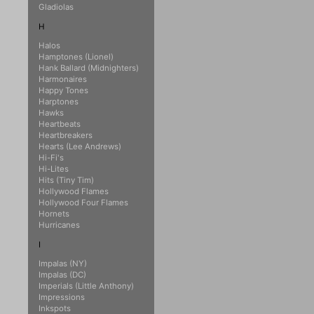
Gladiolas
H
Halos
Hamptones (Lionel)
Hank Ballard (Midnighters)
Harmonaires
Happy Tones
Harptones
Hawks
Heartbeats
Heartbreakers
Hearts (Lee Andrews)
Hi-Fi's
Hi-Lites
Hits (Tiny Tim)
Hollywood Flames
Hollywood Four Flames
Hornets
Hurricanes
I
Impalas (NY)
Impalas (DC)
Imperials (Little Anthony)
Impressions
Inkspots