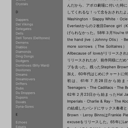
Crystals
んだから、アポロ劇場に付いた時には
してくれるな！って念をおされたよ。
D
Washington・Slappy White・O
Dappers
Del Vikings
Everlastからの２枚目Dance 
Delegates
げられなかった。58年３月You're the 
Dells
Dell Tones (Delltones)
the hand jive（Johnny Otis）・Be
Demens
more sorrows（The Solita
Diablos
Diamonds
Allbecause of loveがリリ
Ding Dongs
リリースされたが、前作同様にだめであった。
Dodgers
Dominoes (Billy Ward)
プを去った。残ったStephen Brown・
Dootones
加え、60年代はじめにチャートに何
Dreams
Dreamlovers
初は、61年７月28日から始まったAlan 
Drifters
Teenagers・The Cadillacs・The 
Dubs
Du Droppers
62年２月23日から始まったHal Jackson
Dupons
Imperials・Charlie & Ray・Th
Duvals
Dyna-Sores
の結成したバンドにサックス奏者として参
E
Brown・Leroy BinnsはFrankie
excuseをリリースした。65年にLa
Echoes
Edsels