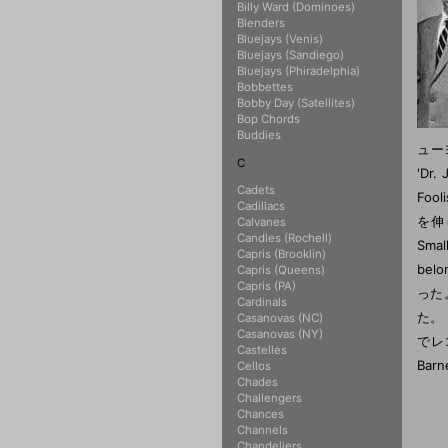
Billy Ward (Dominoes)
Blenders
Bluejays (Venis)
Bluejays (Sandiego)
Bluejays (Phiradelphia)
Bobbettes
Bobby Day (Satellites)
Bop Chords
Buddies
ュー
C
'D
Cadets
Fo
Cadillacs
を伸し
Calvanes
Candles (Rochell)
Sma
Capris (Brooklin)
be
Capris (Queens)
Capris (PA)
った
Cardinals
た。
Casanovas (NC)
Casanovas (NY)
でレ
Castelles
Ba
Cellos
Chades
Challengers
Chances
Channels
Chandeliers