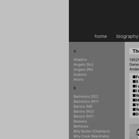
home
・・
biography
Th
A
Alladins
19
Gen
Angels (NJ)
Ande
Angels (PA)
Avalons
■Fo
Avons
■It
■I 
B
■I 
■Wa
Bachelors (DC)
■M
Bachelors (NY)
■Yo
Barons (MI)
■Wh
Barons (NO)
■D
Barons (NY)
Beavers
Beltones
Billy Butler (Chanters)
Billy Cook (Marshalls)