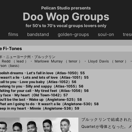
Pelican Studio prersents
Doo Wop Groups
for 50's to 70's vocal groups lovers only
・・
films
・・
bandstand
・・
golden-groups
・・
soul-on
・・
tres
e Fi-Tones
52年・ニューヨーク州・ブルックリン
e Redd（lead）・Marlowe Murray（tenor）・Lloyd Davis（tenor）・
rson（bass）
olish dreams・Let's fall in love（Atlas-1050）55
 wasn't a lie・Lots and lots of love（Atlas-1051）55
call to you・Love you baby（Atlas-1052）56
belong to you・Silly and sappy（Atlas-1055）56
iting for your call・My tired feet（Atlas-1056）56
y face・My heart（Old Town-1042）57
u'll be the last・Wake up（Angletone-525）58
at am I going to do・It wasn't a lie（Angletone-530）58
eep in my heart・Minnie（Angletone-536）59
ブルックリンで結成されたThe 
Quartetが母体となった。メ