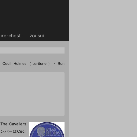
ure-chest
・・
zousui
Cecil Holmes（baritone）・Ron
Cavaliers
ンバーはCecil