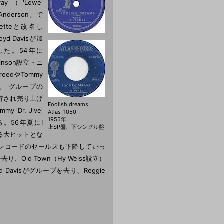
ray（'Lowe'
nderson。で
ntetteと改名し
yd Davisが加
名した。54年に
binson設立・ニ
edやTommy
た。 グループの
支持され売り上げ
Foolish dreams
Dr. Jive'
Atlas-1050
1955年
ている。56年夏にI
上SP盤、下シングル盤
する大ヒットとな
にはレコードのセールスも下降していっ
Old Town（Hy Weiss設立）
Davisがグループを去り、Reggie