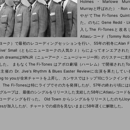
Holmes・Marlowe Mur
Murrayと呼ばれた）・Ron A
やがてThe Fi-Tones Qui
た。のちに Gene Redd・Llo
入しThe Fi-Tonesと改
Atlasレコード（Tommy Ro
ヨーク）で最初のレコーディングセッションを行い、55年の初冬にAlan Fre
r. Jive' Small（ともにニューヨークの人気ＤＪ）らによってオンエアされ
olish dreamsはWNJR（ニューアーク・ニュージャージー州）のリスナーに
た。 まもなくThe Fi-Tones はアポロ劇場（ハーレム）で開催されたTommy '
ll主催の Dr. Jive's Rhythm & Blues Easter Reviewに出演を果たし
long to youが全米チャートを上昇し、カンサスではトップ10にランクイン
。The Fi-Tonesは特にライブでその力を発揮したが、57年の終わり頃
 グループは、最後のシングルをリリースした支給した58年にAtlasレコードを去り、
コーディングを行った。 Old Town からシングルをリリースしたのちLloyd 
rnesが加入したが、チャートでの成功を見ないままに58年遅くに解散した。