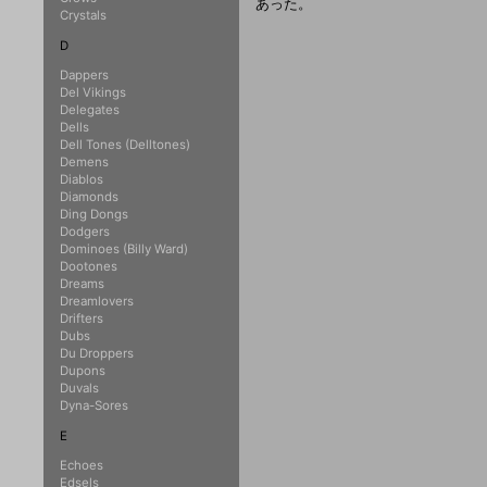
あった。
Crystals
D
Dappers
Del Vikings
Delegates
Dells
Dell Tones (Delltones)
Demens
Diablos
Diamonds
Ding Dongs
Dodgers
Dominoes (Billy Ward)
Dootones
Dreams
Dreamlovers
Drifters
Dubs
Du Droppers
Dupons
Duvals
Dyna-Sores
E
Echoes
Edsels