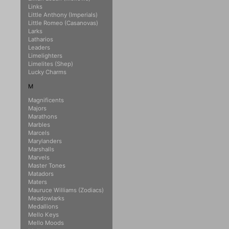
Links
Little Anthony (Imperials)
Little Romeo (Casanovas)
Larks
Latharios
Leaders
Limelighters
Limelites (Shep)
Lucky Charms
M
Magnificents
Majors
Marathons
Marbles
Marcels
Marylanders
Marshalls
Marvels
Master Tones
Matadors
Maters
Mauruce Williams (Zodiacs)
Meadowlarks
Medallions
Mello Keys
Mello Moods