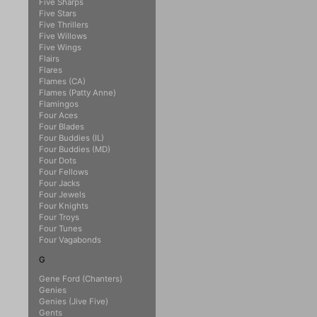
Five Sharps
Five Stars
Five Thrillers
Five Willows
Five Wings
Flairs
Flares
Flames (CA)
Flames (Patty Anne)
Flamingos
Four Aces
Four Blades
Four Buddies (IL)
Four Buddies (MD)
Four Dots
Four Fellows
Four Jacks
Four Jewels
Four Knights
Four Troys
Four Tunes
Four Vagabonds
G
Gene Ford (Chanters)
Genies
Genies (Jive Five)
Gents