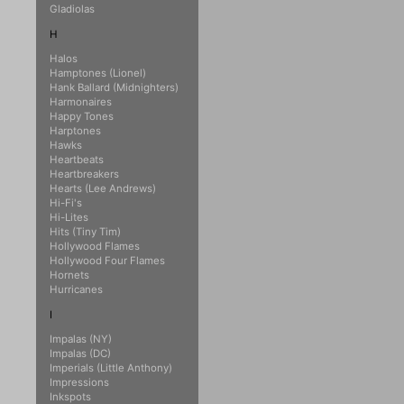
Gladiolas
H
Halos
Hamptones (Lionel)
Hank Ballard (Midnighters)
Harmonaires
Happy Tones
Harptones
Hawks
Heartbeats
Heartbreakers
Hearts (Lee Andrews)
Hi-Fi's
Hi-Lites
Hits (Tiny Tim)
Hollywood Flames
Hollywood Four Flames
Hornets
Hurricanes
I
Impalas (NY)
Impalas (DC)
Imperials (Little Anthony)
Impressions
Inkspots