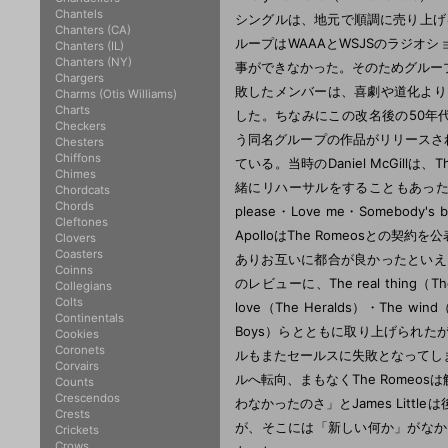
Chantels
シングルは、地元で順調に売り上げを
Chanters (CA)
ループはWAAAとWSJSのラジオ
Chanters (IL)
Chanters (NY)
事ができなかった。そのためグルー
Chargers
敗したメンバーは、喜劇や道化よりも
Charms (Otis Williams)
Charts
した。ちなみにこの改名後の50年代後半には、
Checkers
う同名グループの作品がリリースされ
Chesters
Chiffons
ている。当時のDaniel McGill
Chimes
緒にリハーサルをすることもあったという
Chordcats
Chords
please・Love me・Somebody
Cleftones
ApolloはThe Romeosとの
Clovers
Coasters
ありお互いに都合が良かったといえる。同月
Coinns
のレビューに、The real thing（The 
Collegians
Colts
love（The Heralds）・The wind（T
Continentals
Boys）らとともに取り上げられ
Cookies
Coronets
ルもまたセールスに失敗となってし
Corvairs
ルへ転向、まもなくThe Rome
Counts
Crescendos
わなかったのさ」とJames Littl
Crests
が、そこには「新しい何か」がなかった
Crickets
Crows