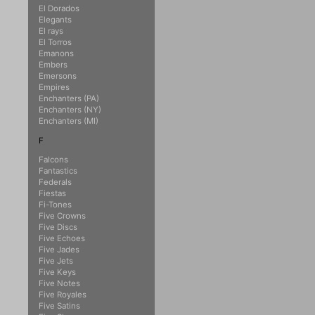
El Dorados
Elegants
El rays
El Torros
Emanons
Embers
Emersons
Empires
Enchanters (PA)
Enchanters (NY)
Enchanters (MI)
F
Falcons
Fantastics
Federals
Fiestas
Fi-Tones
Five Crowns
Five Discs
Five Echoes
Five Jades
Five Jets
Five Keys
Five Notes
Five Royales
Five Satins