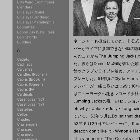
Billy Ward (Dominoes)
Blenders
Bluejays (Venis)
Bluejays (Sandiego)
Bluejays (Phiradelphia)
Bobbettes
Bobby Day (Satellites)
Bop Chords
ネージャーも担当していた。非公式なメン
Buddies
バーがライブに参加できない時の臨
C
んだことからThe Jumping Jacks
Cadets
た。彼らはDaniel McGillが書
Cadillacs
Calvanes
館やクラブでライブを始め、アマチュア
Candles (Rochell)
プレーした。51年頃にClyde Hin
Capris (Brooklin)
Capris (Queens)
メンバーが一緒に歌いはじめて10年ほ
Capris (PA)
はニューヨークへ赴きレコード会社の
Cardinals
Casanovas (NC)
Jumping Jacksの唯一のセッション
Casanovas (NY)
oh why・Julocka-Jolly・Lon
Castelles
Cellos
ている。53年５月にDo let that 
Chades
53年６月20日のレビューに、Knock him
Challengers
Chances
deacon don't like it（
Channels
I'll cry no more（The Cricket
Chandeliers