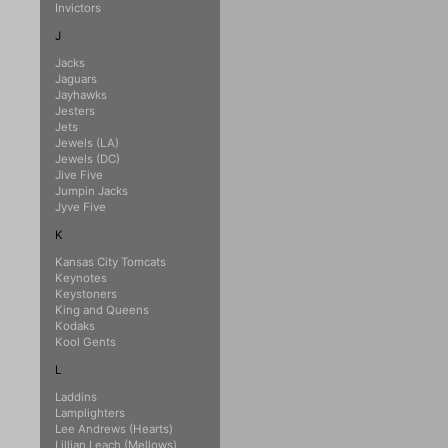
Invictors
J
Jacks
Jaguars
Jayhawks
Jesters
Jets
Jewels (LA)
Jewels (DC)
Jive Five
Jumpin Jacks
Jyve Five
K
Kansas City Tomcats
Keynotes
Keystoners
King and Queens
Kodaks
Kool Gents
L
Laddins
Lamplighters
Lee Andrews (Hearts)
Lillian Leach (Mellows)