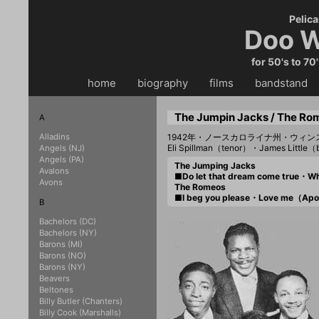
Pelica
Doo W
for 50's to 70
home
・・
biography
・・
films
・・
bandstand
・
The Jumpin Jacks / The Ro
A
Alladins
1942年・ノースカロライナ州・ウィ
Eli Spillman（tenor）・James Little
Angels (NJ)
Angels (PA)
The Jumping Jacks
Avalons
■Do let that dream come true・
Avons
The Romeos
■I beg you please・Love me（Apo
B
Bachelors (DC)
Bachelors (NY)
Barons (MI)
Barons (NO)
Barons (NY)
Beavers
Beltones
Billy Butler (Chanters)
Billy Cook (Marshalls)