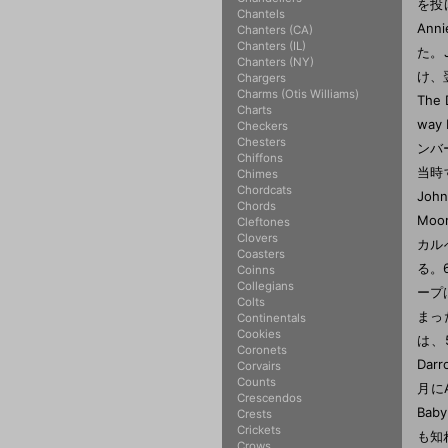
を投
Chantels
Ann
Chanters (CA)
Chanters (IL)
た。J
Chanters (NY)
け、
Chargers
Charms (Otis Williams)
The
Charts
way
Checkers
Chesters
ンバ
Chiffons
当時す
Chimes
Chordcats
Jo
Chords
Mo
Cleftones
Clovers
カル
Coasters
る。6
Coinns
Collegians
ープ
Colts
まっ
Continentals
Cookies
は、5
Coronets
Dar
Corvairs
Counts
月にA
Crescendos
Ba
Crests
Crickets
も知れ
Crows