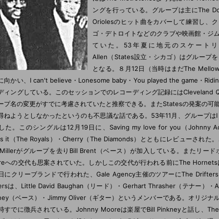
ングを行っている。グループは主にThe Domi
Oriolesのヒット曲をカバーして練習し
ゴ・デトロイトなどのクラブや映画館・ジ
ていた。53年夏に地元のスケートリン
Allen（States設立・シカゴ）はグル
となる。８月12日（当時はまだThe Mell
かい、I can't believe・Lonesome baby・You played the game・Ridin' 
ディングしている。このセッションでのレコーディング記録にはCleveland Q
ープ名の変更がすでに考慮されていたと推察できる。またStatesの発案の
尋ねようとしなかったというのも不思議な話である。53年11月、グループはI can
た。このシングルは12月19日に、Saving my love for you（Johnny Ac
t's it（The Royals）・Cherry（The Diamonds）とともにレビ
 Millerがグループを去りBill Brent（ベース）が加入している。またリードボ
oreへの交代も思案されていた。しかしこの交代が行われる前にThe Horne
日にクリーブランドで行われた、Gale Agency主催のツアーにThe Drift
ftersは、Little David Baughan（リード）・Gerhart Thrasher（テナー）・
kney（ベース）・Jimmy Oliver（ギター）というメンバーである。オリジナルメ
すでに徴兵されている。Johnny Mooreは楽屋でBill Pinkneyと話し、Th