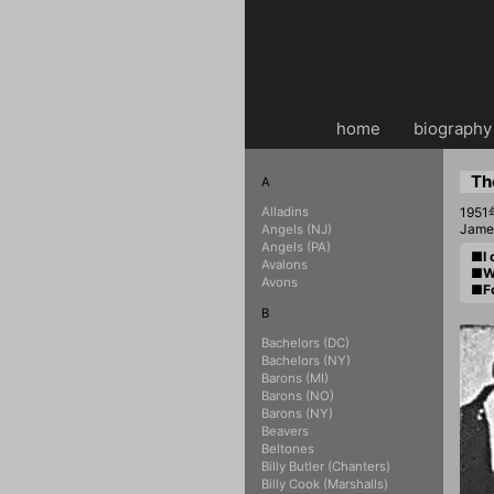
home
・・
biography
Th
A
Alladins
19
Jame
Angels (NJ)
Angels (PA)
■I 
Avalons
■W
Avons
■Fo
B
Bachelors (DC)
Bachelors (NY)
Barons (MI)
Barons (NO)
Barons (NY)
Beavers
Beltones
Billy Butler (Chanters)
Billy Cook (Marshalls)