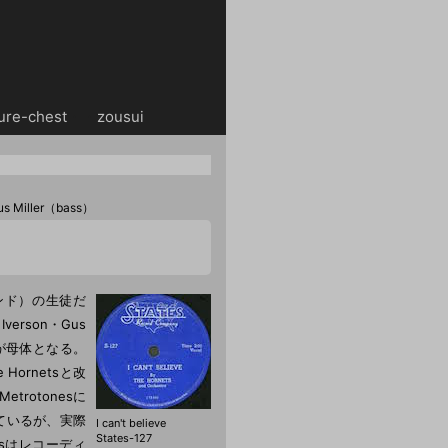
ure-chest
・・
zousui
s Miller（bass）
ブランド）の生徒だ
Iverson・Gus
esが母体となる。
Hornetsと改
etrotonesに
ているが、実際
I can't believe
States-127
netsはレコーディ