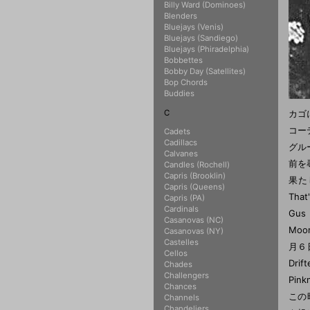
Billy Ward (Dominoes)
Blenders
Bluejays (Venis)
Bluejays (Sandiego)
Bluejays (Phiradelphia)
Bobbettes
Bobby Day (Satellites)
Bop Chords
Buddies
C
カゴに向
コー
Cadets
Cadillacs
グル
Calvanes
前を
Candles (Rochell)
Capris (Brooklin)
果たし
Capris (Queens)
Tha
Capris (PA)
Cardinals
Gus
Casanovas (NC)
Mo
Casanovas (NY)
Castelles
月６
Cellos
Dri
Chades
Challengers
Pin
Chances
この時
Channels
Chandeliers