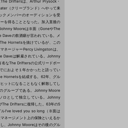
tersは、Arthur Prysock・
cle Theater（クリーブランド）へやって来
部ツアーのパックメンバーのオーディションを受
ーシンガーを得ることとなった。加入直後の
Johnny MooreはＢ面（GoneやThe
ttle Daveの飲酒癖が言われている。メ
he Hornetsを抜けているが、この
ネージャーPercy Livingstonは、
 Daveは解雇されている。Johnny
he Driftersの公式リードボー
るまでにおよそ１年かかったと語ってい
he Hornetsを結成する。62年、グル
たが、ヒットになることもなく解散してし
グループである。Johnny Moore
としてソロとして独立している。Johnny
e Driftersに復帰した。63年の5
ve loved you so long（Ｂ面は
る意味ではマネージメント上の保険といえるか
当し、Johnny Mooreはその後のグル