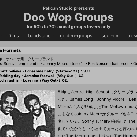
Pelican Studio prersents
Doo Wop Groups
for 50's to 70's vocal groups lovers only
・・
films
・・
bandstand
・・
golden-groups
・・
soul-on
・・
tres
e Hornets
51年・オハイオ州・クリーブランド
s 'Sonny' Long（lead）・Johnny Moore（tenor）・Ben Iverson（baritone）・Gu
can't believe・Lonesome baby（States-127）53.11
edding day・Jamaica farewell（Way Out-）62.
ols rush in・Love me（Way Out-）62.
51年にCentral High School（クリー
った、James Long・Johnny Moore・Ben 
Millerの４人が結成したThe Mellowton
まもなくJohnny Mooreがグループ名をThe 
名している。Sonny Turnerの在籍したThe M
似ていたからという理由であったと言われ
にはThe Metrotonesより先にThe Hor