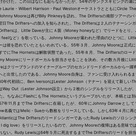
げかけた。この日はなにも起らなかったが、54年のサンクスギビングの週にThe Drif
ie Laurie・Wilbert Harrison・Paul WestonオーケストラとともにCir
ohnny Mooreは再びBilly Pinkneyを訪れ、The Driftersの南
翌日The Driftersへの加入を知らされた。The Driftersは２人のテナ
 Driftersは、Little Daveが主にＡ面（Money honeyなど）でリードをとり、
 I feelなど）を歌っている。Johnny Mooreが雇われた理由のひとつに、Li
ーは彼を恐れていたともいわれている。55年３月、Johnny Mooreは正式にT
でにThe Hornetsは解散状態であった。55年８月、The Driftersのロードマ
hnny Mooreにリードボーカルを担当させることを決め、その数カ月後にLittle
oreはクリーブランドのマイナーグループのセカンドリードボーカルから一躍有名なT
へと出世したのである。Johnny Moore自身は、ファンに受け入れられ
0年代初頭に、Ben IversonはLester Johnson（テナー）を迎えて新しいT
はWay Out（Lester Johnson設立）から２枚のシングルをリリースし
た。ちなみにFlashにもThe Hornetsというグループがいたが、本稿とは別の
7年11月までThe Driftersに在籍したが、60年にJohnny Darrow
row名義ではMelic・Sueから数枚をリリースしている。しかし63年４月に再びTh
tlanticはThe DriftersのリードシンガーであったRudy LewisのソロシングルI'
by I dig love）をリリースしたいるので、Johnny Mooreの復帰はあ
ない。Rudy Lewisは64年５月に死去するまでThe Driftersのリードを担