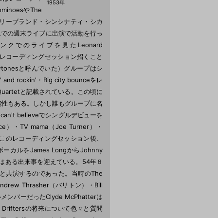
1953年
noesやThe
、クリーブランド・シンシナティ・シカ
ムでの週末ライブに出演で活動を行っ
クでのライブを見たLeonard
ープをレコーディングセッション招くこと
owtonesと呼んでいた）グループはシ
and rockin'・Big city bounceをレ
uartetと記載されている。この頃に
可能性もある。しかし誰もグループに名
't believeでシングルデビューを
e）・TV mama（Joe Turner）・
ューされた。このレコーディングセッション後、
ーカルをJames LongからJohnny
tsはある出来事を迎えている。54年８
ersと共演するのであった。当時のThe
Andrew Thrasher（バリトン）・Bill
ンバーだったClyde McPhatterは
e Driftersの将来について色々と質問