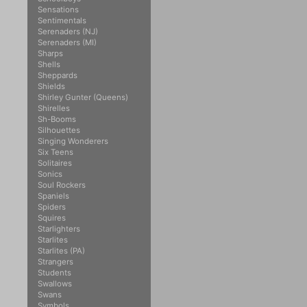
Sensations
Sentimentals
Serenaders (NJ)
Serenaders (MI)
Sharps
Shells
Sheppards
Shields
Shirley Gunter (Queens)
Shirelles
Sh-Booms
Silhouettes
Singing Wonderers
Six Teens
Solitaires
Sonics
Soul Rockers
Spaniels
Spiders
Squires
Starlighters
Starlites
Starlites (PA)
Strangers
Students
Swallows
Swans
Symbols