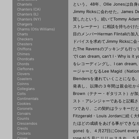
という。48年、Ollie Jones
Chantels
Chanters (CA)
Jimmy Ricksに会わせた。James
Chanters (IL)
賛したという。続いてTommy Ada
Chanters (NY)
Chargers
ストレーナー） に相談を持ちかけた。
Charms (Otis Williams)
目のメンバーHerman Flintal
Charts
Checkers
ドバイスを求めてJimmy Ricksに
Chesters
たThe Ravensのブッキングも行っ
Chiffons
Chimes
でI can dream, can't I・Why is 
Chordcats
をレコーディングし、I can dream,
Chords
Cleftones
ージャーとなるLee Magid（Nat
Clovers
Blendersを連れていくことになる。
Coasters
Coinns
発表し、以降の３年間は親会社から
Collegians
Brown（テナー・ギタリスト）が加
Colts
Continentals
スト・アレンジャーであると記載されて
Cookies
つであり、この契約はラッキーだと全員が感じて
Coronets
Corvairs
Fitzgerald・Louis Jor
Counts
たほどの成績をあげる事ができなかった。The
Crescendos
Crests
gone) を、４月27日にCount every s
Crickets
roseが５月にリリースされ、５月27日
Crows