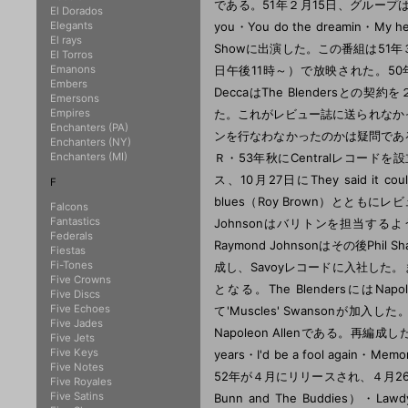
である。51年２月15日、グループはさらに４曲、Th
El Dorados
Elegants
you・You do the dreamin・My 
El rays
Showに出演した。この番組は51
El Torros
Emanons
日午後11時～）で放映された。50年
Embers
DeccaはThe Blendersとの契約
Emersons
Empires
た。これがレビュー誌に送られなか
Enchanters (PA)
ンを行なわなかったのかは疑問である。
Enchanters (NY)
Enchanters (MI)
Ｒ・53年秋にCentralレコードを設立
ス、10月27日にThey said it coul
F
blues（Roy Brown）とともにレビ
Falcons
Fantastics
Johnsonはバリトンを担当するように
Federals
Raymond Johnsonはその後Phil S
Fiestas
Fi-Tones
成し、Savoyレコードに入社した。また
Five Crowns
となる。The BlendersにはNa
Five Discs
Five Echoes
て'Muscles' Swansonが加入した
Five Jades
Napoleon Allenである。再編成
Five Jets
Five Keys
years・I'd be a fool again・Mem
Five Notes
52年が４月にリリースされ、４月26日にMy last
Five Royales
Five Satins
Bunn and The Buddies）・Lawd