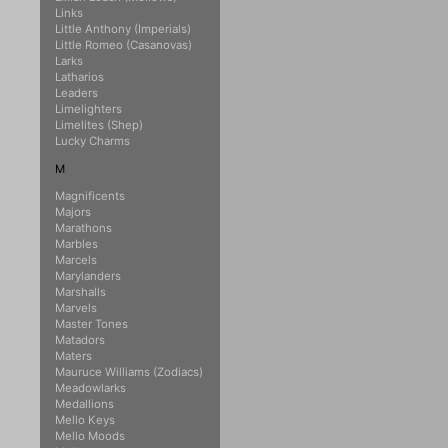
Links
Little Anthony (Imperials)
Little Romeo (Casanovas)
Larks
Latharios
Leaders
Limelighters
Limelites (Shep)
Lucky Charms
M
Magnificents
Majors
Marathons
Marbles
Marcels
Marylanders
Marshalls
Marvels
Master Tones
Matadors
Maters
Mauruce Williams (Zodiacs)
Meadowlarks
Medallions
Mello Keys
Mello Moods