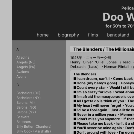
Pelica
Doo W
for 50's to 70
home
・・
biography
・・
films
・・
bandstand
・
The Blenders / The Millionai
A
Alladins
1948年・ニューヨーク州
Henry Oliver 'Ollie' Jones
Angels (NJ)
DeLoach（bass）・Herman Flintall（p
Angels (PA)
Avalons
The Blenders
Avons
■I can dream, can't I・Come bac
■Gone (my baby's gone)・Honey
B
■Count every star・Would I still 
■I'm so crazy for love・What ab
Bachelors (DC)
■I'm afraid the masquerade is ov
Bachelors (NY)
■All I gotta do is think of you・
Barons (MI)
■My heart will never forget・Yo
Barons (NO)
■I'd be a fool again・Just a litt
Barons (NY)
■Never in a million years・Memo
Beavers
■I don't miss you anymore・If th
Beltones
■Please take me back・Isn't it 
Billy Butler (Chanters)
■You'll never be mine again・Don
Billy Cook (Marshalls)
■Don't around with love・I'm go