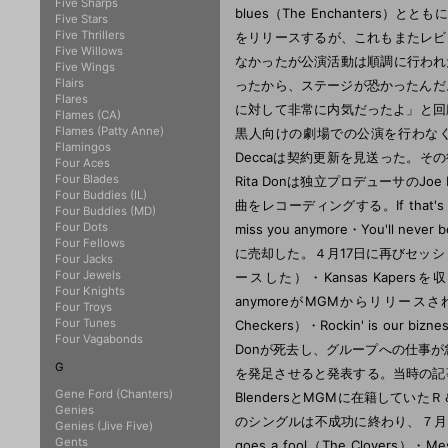
Five Sharps
blues（The Enchanters）とと
Five Stars
Five Thrillers
をリリースするが、これもまたレビュー
Five Willows
なかったが公演活動は順調に行われた
Five Wings
Flairs
ったから、ステージが恐かったんだ。
Flares
に対して非常に内気だったよ」と回顧
Flames (CA)
Flames (Patty Anne)
黒人向けの劇場での公演を行わなく
Flamingos
Deccaは契約更新を見送った。
Four Aces
Four Blades
Rita Donは独立プロデューサのJo
Four Buddies (IL)
曲をレコーディングする。If that's the wa
Four Buddies (MD)
Four Dots
miss you anymore・You'll nev
Four Fellows
に売却した。４月17日に再びセッションを行い
Four Jacks
Four Jewels
ースした）・Kansas Kapersを収録する。
Four Knights
anymoreがMGMからリリースされた。５月
Four Troys
Four Tunes
Checkers）・Rockin' is ou
Four Vagabonds
Donが死去し、グループへの仕事が急
G
を発足させると発表する。当時の記
Gene Ford (Chanters)
BlendersとMGMに在籍して
Genies
のシングルは不成功に終わり、７月にPl
Genies (Jive Five)
Gents
goes a fool（The Clovers）・Mess