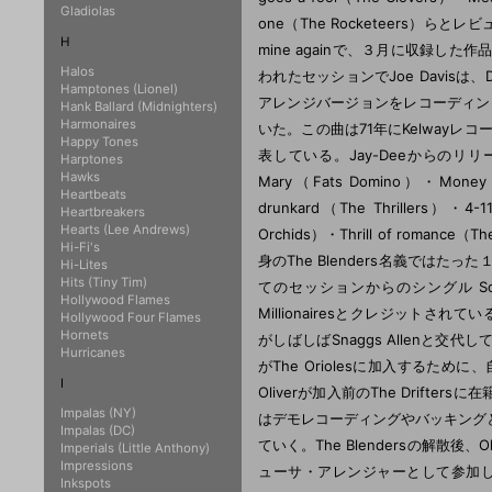
Gladiolas
one（The Rocketeers）らとレビ
H
mine againで、３月に収録
Halos
われたセッションでJoe Davisは、Don't
Hamptones (Lionel)
アレンジバージョンをレコーディングした。
Hank Ballard (Midnighters)
Harmonaires
いた。この曲は71年にKelwayレコ
Happy Tones
表している。Jay-Deeからのリリースは53
Harptones
Hawks
Mary（Fats Domino）・Money h
Heartbeats
drunkard（The Thrillers）・4-1
Heartbreakers
Hearts (Lee Andrews)
Orchids）・Thrill of roma
Hi-Fi's
身のThe Blenders名義ではた
Hi-Lites
Hits (Tiny Tim)
てのセッションからのシングル Someb
Hollywood Flames
Millionairesとクレジットされている。T
Hollywood Four Flames
Hornets
がしばしばSnaggs Allenと交代
Hurricanes
がThe Oriolesに加入するために、自
I
Oliverが加入前のThe Drifter
Impalas (NY)
はデモレコーディングやバッキングと
Impalas (DC)
ていく。The Blendersの解散後、Oll
Imperials (Little Anthony)
Impressions
ューサ・アレンジャーとして参加し、Atlan
Inkspots