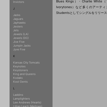
Blues Kings）・Charlie White
Invictors
Ivorytones）など多くのア
J
Studentsとしてシングルをリリー
Jacks
Jaguars
Jayhawks
Jesters
Jets
Jewels (LA)
Jewels (DC)
Jive Five
Jumpin Jacks
Jyve Five
K
Kansas City Tomcats
Keynotes
Keystoners
King and Queens
Kodaks
Kool Gents
L
Laddins
Lamplighters
Lee Andrews (Hearts)
Lillian Leach (Mellows)