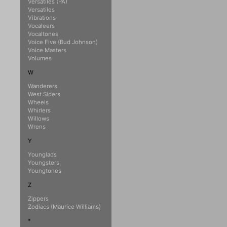
Versatiles (PA)
Versatiles
Vibrations
Vocaleers
Vocaltones
Voice Five (Bud Johnson)
Voice Masters
Volumes
W
Wanderers
West Siders
Wheels
Whirlers
Willows
Wrens
Y
Younglads
Youngsters
Youngtones
Z
Zippers
Zodiacs (Maurice Williams)
*