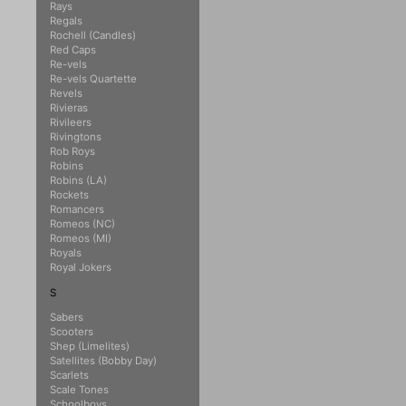
Rays
Regals
Rochell (Candles)
Red Caps
Re-vels
Re-vels Quartette
Revels
Rivieras
Rivileers
Rivingtons
Rob Roys
Robins
Robins (LA)
Rockets
Romancers
Romeos (NC)
Romeos (MI)
Royals
Royal Jokers
S
Sabers
Scooters
Shep (Limelites)
Satellites (Bobby Day)
Scarlets
Scale Tones
Schoolboys