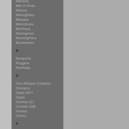
Mellows
Mel-O-Aires
Memos
Midnighters
Miracles
Monotones
Montreys
Moonglows
Moonlighters
Musketeers
N
Newports
Nuggets
Nutmegs
O
Otis Williams (Charms)
Olympics
Opals (NY)
Opals
Orchids (IL)
Orchids (GB)
Orioles
Orlons
P