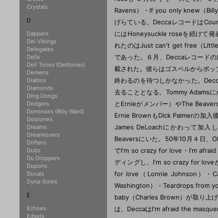
Crystals
Ravens）・If you only knew（Bil
D
げらている。DeccaレコードはCount eve
にはHoneysuckle roseを続けて
Dappers
Del Vikings
れたのはJust can't get free（Littl
Delegates
であった。６月、Deccaレコードの
Dells
Dell Tones (Delltones)
載された。彼らはゴスペルからポッ
Demens
終わるのを待つしかなかった。Decca入
Diablos
Diamonds
去ることとなる。Tommy Adamsにかわっ
Ding Dongs
とErnieがメンバー）やThe Be
Dodgers
Dominoes (Billy Ward)
Ernie BrownもDick Palm
Dootones
James DeLoachにかわって加入し
Dreams
Dreamlovers
Beaversにいた。50年10月４日、Ollie
Drifters
でI'm so crazy for love・I'm afra
Dubs
Du Droppers
ディングし、I'm so crazy for
Dupons
for love（Lonnie Johnson）・Ca
Duvals
Dyna-Sores
Washington）・Teardrops from
E
baby（Charles Brown）が
Echoes
は、DeccaはI'm afraid the
Edsels