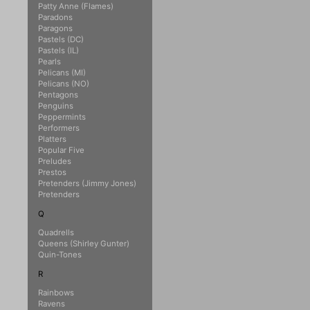
Patty Anne (Flames)
Paradons
Paragons
Pastels (DC)
Pastels (IL)
Pearls
Pelicans (MI)
Pelicans (NO)
Pentagons
Penguins
Peppermints
Performers
Platters
Popular Five
Preludes
Prestos
Pretenders (Jimmy Jones)
Pretenders
Q
Quadrells
Queens (Shirley Gunter)
Quin-Tones
R
Rainbows
Ravens