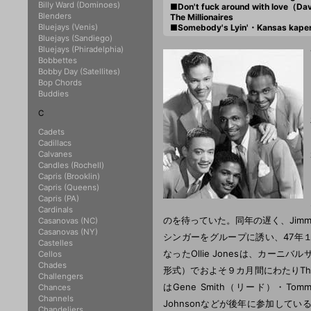
Billy Ward (Dominoes)
■Don't fuck around with love（D
Blenders
The Millionaires
Bluejays (Venis)
■Somebody's Lyin'・Kansas kap
Bluejays (Sandiego)
Bluejays (Phiradelphia)
Bobbettes
Bobby Day (Satellites)
Bop Chords
Buddies
C
Cadets
Cadillacs
Calvanes
Candles (Rochell)
Capris (Brooklin)
Capris (Queens)
Capris (PA)
Cardinals
のを待っていた。同年の遅く、Jimmy R
Casanovas (NC)
Casanovas (NY)
シンガーをグループに誘い、47年１月Oll
Castelles
なったOllie Jonesは、カー
Cellos
Chades
形式）でおよそ９カ月間にわたりThe Fo
Challengers
はGene Smith（リード）・Tomm
Chances
Channels
Johnsonなどが後年に参加している。T
Chandeliers