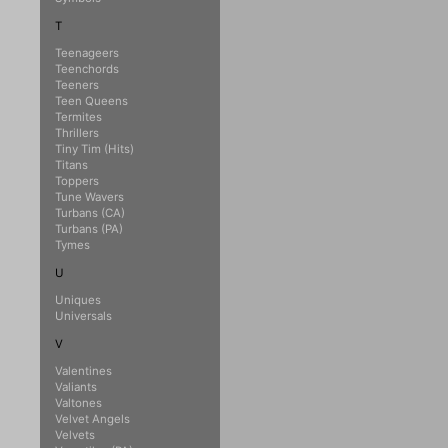
T
Teenageers
Teenchords
Teeners
Teen Queens
Termites
Thrillers
Tiny Tim (Hits)
Titans
Toppers
Tune Wavers
Turbans (CA)
Turbans (PA)
Tymes
U
Uniques
Universals
V
Valentines
Valiants
Valtones
Velvet Angels
Velvets