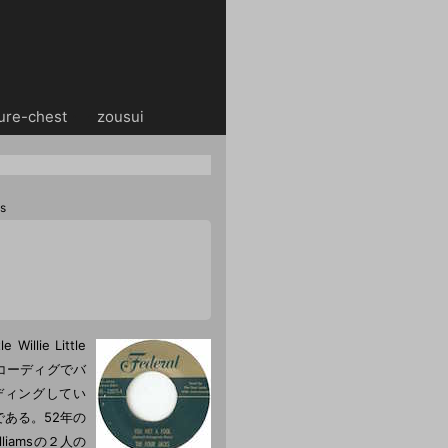
ure-chest
・・
zousui
s
lie Little
のレコーディグでバ
ーディングしてい
である。52年の
Williamsの２人の