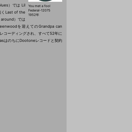
ues）では Lil
You met a fool
Federal-12075
くLast of the
1952年
g around）では
nwoodを迎えてのGrandpa can
ralでレコーディングされ、すべて52年に
omasはのちにDootoneレコードと契約