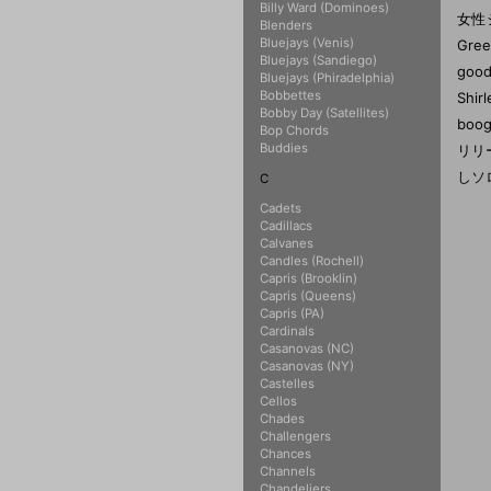
Billy Ward (Dominoes)
女性シ
Blenders
Bluejays (Venis)
Gree
Bluejays (Sandiego)
goo
Bluejays (Phiradelphia)
Bobbettes
Shi
Bobby Day (Satellites)
boo
Bop Chords
Buddies
リリー
しソ
C
Cadets
Cadillacs
Calvanes
Candles (Rochell)
Capris (Brooklin)
Capris (Queens)
Capris (PA)
Cardinals
Casanovas (NC)
Casanovas (NY)
Castelles
Cellos
Chades
Challengers
Chances
Channels
Chandeliers