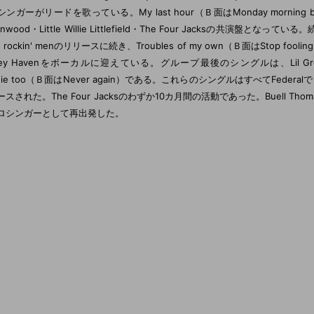
ンガーがリードを歌っている。My last hour（Ｂ面はMonday morning bl
nwood・Little Willie Littlefield・The Four Jacksの共演盤となっている。続
d rockin' menのリリースに続き、Troubles of my own（Ｂ面はStop foolin
rley Havenをボーカルに迎えている。グループ最後のシングルは、Lil Gree
gie too（Ｂ面はNever again）である。これらのシングルはすべてFede
スされた。The Four Jacksのわずか10カ月間の活動であった。Buell Th
ロシンガーとして再出発した。