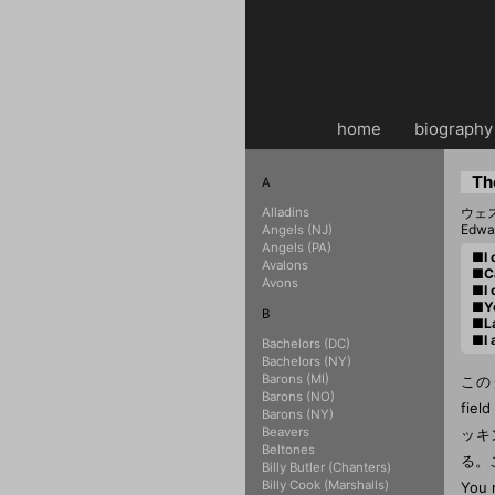
home
・・
biography
Th
A
Alladins
ウェ
Edwar
Angels (NJ)
Angels (PA)
■I 
Avalons
■C
Avons
■I
■Y
B
■La
■I 
Bachelors (DC)
Bachelors (NY)
Barons (MI)
このグ
Barons (NO)
fie
Barons (NY)
Beavers
ッキ
Beltones
る。
Billy Butler (Chanters)
Billy Cook (Marshalls)
You 