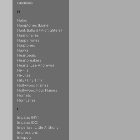
Gladiolas
H
Halos
Hamptones (Lionel)
Hank Ballard (Midnighters)
Harmonaires
Happy Tones
Harptones
Hawks
Heartbeats
Heartbreakers
Hearts (Lee Andrews)
Hi-Fi's
Hi-Lites
Hits (Tiny Tim)
Hollywood Flames
Hollywood Four Flames
Hornets
Hurricanes
I
Impalas (NY)
Impalas (DC)
Imperials (Little Anthony)
Impressions
Inkspots