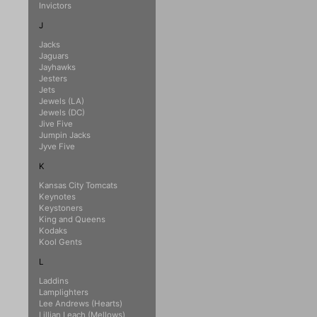
Invictors
J
Jacks
Jaguars
Jayhawks
Jesters
Jets
Jewels (LA)
Jewels (DC)
Jive Five
Jumpin Jacks
Jyve Five
K
Kansas City Tomcats
Keynotes
Keystoners
King and Queens
Kodaks
Kool Gents
L
Laddins
Lamplighters
Lee Andrews (Hearts)
Lillian Leach (Mellows)