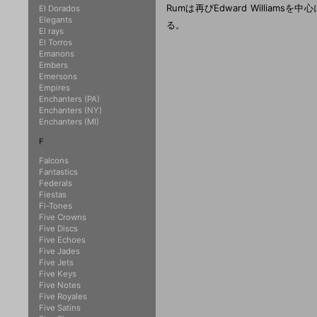
Rumは再びEdward Williams
El Dorados
Elegants
る。
El rays
El Torros
Emanons
Embers
Emersons
Empires
Enchanters (PA)
Enchanters (NY)
Enchanters (MI)
F
Falcons
Fantastics
Federals
Fiestas
Fi-Tones
Five Crowns
Five Discs
Five Echoes
Five Jades
Five Jets
Five Keys
Five Notes
Five Royales
Five Satins