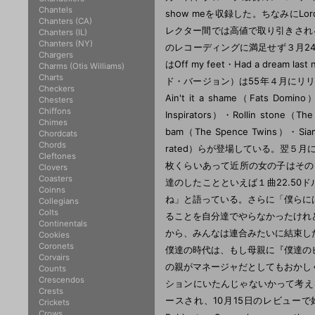
Chantels
show meを収録した。ちなみにL
Chanters (CA)
レクター間では高値で取り引きされるこ
Chanters (IL)
Chanters (NY)
のレコーディングに満足せず３月2
Chargers
はOff my feet・Had a dre
Charms (Otis Williams)
Charts
ド・バージョン）は55年４月にリ
Checkers
Ain't it a shame（Fats Domino
Chesters
Chiffons
Inspirators）・Rollin stone（T
Chimes
bam（The Spence Twins）・Siam 
Chordcats
Chords
rated）らが登場している。翌５月には
Cleftones
枚くらいあって近所の女の子はその
Clovers
Coasters
達のしたことといえば１曲22.50
Coinns
ね」と語っている。さらに「僕らに
Collegians
Colts
ることを自分達でやらなかったけれ
Continentals
から、みんなは連合みたいに結束し
Cookies
Coronets
僕達の時代は、もし母親に『僕達の
Corvairs
の親がマネージャだとしてもおかし
Counts
Crescendos
ションにいたんじゃないかって考えることも
Crests
ースされ、10月15日のレビューで好評を得た
Crickets
Crows