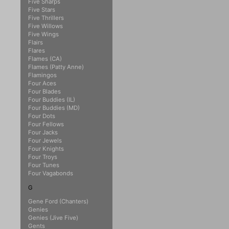
Five Sharps
Five Stars
Five Thrillers
Five Willows
Five Wings
Flairs
Flares
Flames (CA)
Flames (Patty Anne)
Flamingos
Four Aces
Four Blades
Four Buddies (IL)
Four Buddies (MD)
Four Dots
Four Fellows
Four Jacks
Four Jewels
Four Knights
Four Troys
Four Tunes
Four Vagabonds
G
Gene Ford (Chanters)
Genies
Genies (Jive Five)
Gents