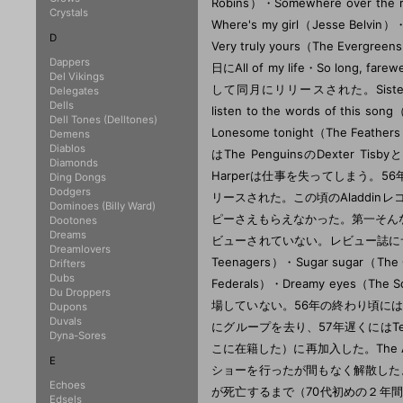
Robins）・Somewhere over the 
Crystals
Where's my girl（Jesse Belvin
D
Very truly yours（The Everg
Dappers
日にAll of my life・So long
Del Vikings
して同月にリリースされた。Sister sooke
Delegates
Dells
listen to the words of this s
Dell Tones (Delltones)
Lonesome tonight（The 
Demens
Diablos
はThe PenguinsのDexter
Diamonds
Harperは仕事を失ってしまう。56
Ding Dongs
Dodgers
リースされた。この頃のAladdin
Dominoes (Billy Ward)
ピーさえもらえなかった。第一そん
Dootones
Dreams
ビューされていない。レビュー誌にサン
Dreamlovers
Teenagers）・Sugar sugar（The C
Drifters
Dubs
Federals）・Dreamy eyes（The
Du Droppers
場していない。56年の終わり頃にはグルー
Dupons
Duvals
にグループを去り、57年遅くにはTed Ha
Dyna-Sores
こに在籍した）に再加入した。The A
E
ショーを行ったが間もなく解散した。65年にT
Echoes
が死亡するまで（70代初めの２年
Edsels