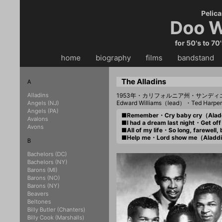
Pelica
Doo W
for 50's to 70
home
・・
biography
・・
films
・・
bandstand
・
The Alladins
A
Alladins
1953年・カリフォルニア州・サンデ
Edward Williams（lead）・Ted Harpe
Angels (NJ)
Angels (PA)
■Remember・Cry baby cry（Alad
Avalons
■I had a dream last night・Get o
Avons
■All of my life・So long, farewe
■Help me・Lord show me（Aladd
B
Bachelors (DC)
Bachelors (NY)
Barons (MI)
Barons (NO)
Barons (NY)
Beavers
Beltones
Billy Butler (Chanters)
Billy Cook (Marshalls)