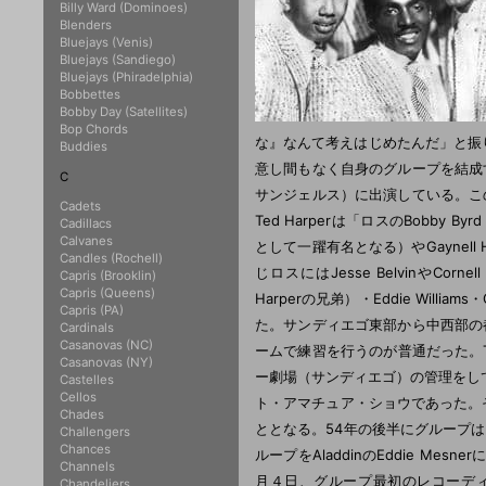
Billy Ward (Dominoes)
Blenders
Bluejays (Venis)
Bluejays (Sandiego)
Bluejays (Phiradelphia)
Bobbettes
Bobby Day (Satellites)
Bop Chords
な』なんて考えはじめたんだ」と振
Buddies
意し間もなく自身のグループを結成
C
サンジェルス）に出演している。こ
Cadets
Ted Harperは「ロスのBobby Byr
Cadillacs
Calvanes
として一躍有名となる）やGaynel
Candles (Rochell)
じロスにはJesse BelvinやCorne
Capris (Brooklin)
Capris (Queens)
Harperの兄弟）・Eddie William
Capris (PA)
た。サンディエゴ東部から中西部の
Cardinals
Casanovas (NC)
ームで練習を行うのが普通だった。Ted 
Casanovas (NY)
ー劇場（サンディエゴ）の管理をしてお
Castelles
Cellos
ト・アマチュア・ショウであった。そ
Chades
ととなる。54年の後半にグループはおよ
Challengers
Chances
ループをAladdinのEddie Mes
Channels
月４日、グループ最初のレコーディングセッシ
Chandeliers