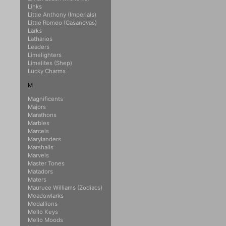
Links
Little Anthony (Imperials)
Little Romeo (Casanovas)
Larks
Latharios
Leaders
Limelighters
Limelites (Shep)
Lucky Charms
M
Magnificents
Majors
Marathons
Marbles
Marcels
Marylanders
Marshalls
Marvels
Master Tones
Matadors
Maters
Mauruce Williams (Zodiacs)
Meadowlarks
Medallions
Mello Keys
Mello Moods