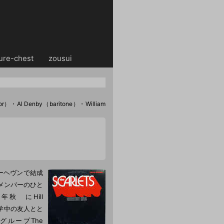
ure-chest
・・
zousui
or）・Al Denby（baritone）・William
ーヘヴンで結成
sのメンバーのひと
53年秋 にHill
ol在学中の友人とと
グループThe