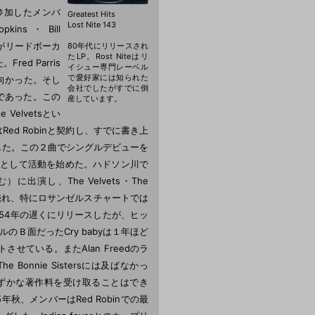
る。参加したメンバ
Greatest Hits
Lost Nite 143
pkins・Bill
s自身がリードボーカ
80年代にリリースされ
たLP。Rost Niteはリ
d Parris
イシュー専門レーベル
で愛好家には知られた
向かった。そし
会社でしたがすでに倒
ードであった。この
産しています。
e Velvetsとい
Red Robinと契約し、すでに書き上
ングした。この２曲でシングルデビューを
拠点として活動を始めた。ハドソン川で
に出演し、The Velvets・The
調に売れ、特にロサンゼルスチャートでは
llを54年の遅くにリリースしたが、ヒッ
のＢ面だったCry babyは１年ほど
トさせている。またAlan Freedのラ
 Bonnie Sistersには及ばなかっ
、わずかな著作料を受け取ることはでき
、メンバーはRed Robinでの最