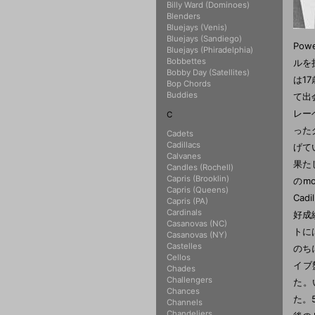
Billy Ward (Dominoes)
Blenders
Bluejays (Venis)
Bluejays (Sandiego)
Pow
Bluejays (Phiradelphia)
Bobbettes
ルを
Bobby Day (Satellites)
は1
Bop Chords
Buddies
て出
レーベ
C
った
Cadets
Cadillacs
げて
Calvanes
果た
Candles (Rochell)
Capris (Brooklin)
のm
Capris (Queens)
Ca
Capris (PA)
Cardinals
好成
Casanovas (NC)
トに
Casanovas (NY)
Castelles
のち
Cellos
イブ盤
Chades
Challengers
た。
Chances
た。
Channels
Chandeliers