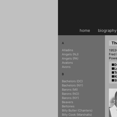
home
・・
biography
Th
A
Alladins
19
Fred
Angels (NJ)
Powe
Angels (PA)
Avalons
■De
Avons
■Lo
■T
B
■Ki
■Sh
Bachelors (DC)
Bachelors (NY)
Barons (MI)
Barons (NO)
Barons (NY)
Beavers
Beltones
Billy Butler (Chanters)
Billy Cook (Marshalls)