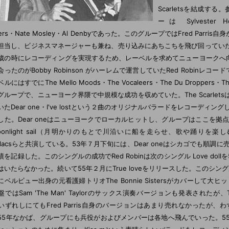
Scarletsを結成す
ーは Sylvester Ho
ers・Nate Mosley・Al Denbyであった。このグループではFred Parri
担当し、ビジネスマネージャーも兼ね、売り込みにあちこちを飛び回っていた。Fre
7歳の時にレコーディングを実現するため、レーベルを求めてニューヨークへ
会ったのがBobby Robinson がハーレムで運営していたRed Robinレコ
ルにはすでにThe Mello Moods・The Vocaleers・The Du Droppers・Th
グループで、ニューヨーク界隈で中規模な成功を収めていた。The Scarletsは
いたDear one・I've lostという２曲のオリジナルバラードをレコーディ
した。Dear oneはニューヨークでローカルヒットし、グループはここを
oonlight sail（月明かりのもとで川沿いに船を走らせ、歌や踊りを楽しむ）
dillacsらと共演している。53年７月下旬には、Dear oneはシカゴでも順
績を記録した。このシングルの成功でRed Robinは次のシングル Love do
はいたらなかった。続いて55年２月にTrue loveをリリースした。このシングル
にベルビュー出身の元看護婦トリオThe Bonnie Sistersがカバーして大ヒッ
ではSam 'The Man' Taylorのサックス演奏バージョンも発表されたが、The
いずれしにてもFred Parris自身のバージョンはあまり売れなかったが
55年なかば、グループにも兵役がおよびメンバーは各地へ飛んでいった。55年秋