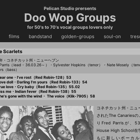
Pelican Studio prersents
Doo Wop Groups
for 50's to 70's vocal groups lovers only
・・
films
・・
bandstand
・・
golden-groups
・・
soul-on
・・
tres
e Scarlets
53年・コネチカット州・ニューヘブン
 Parris（lead・36.03.26～）・Sylvester Hopkins（tenor）・Nate Mosely（ten
rs（bass）
ar one・I've rost（Red Robin-128）53
ve doll・Darling I'm yours（Red Robin-133）54
rue love・Cry baby（Red Robin-135）55.02
ss me・Indian fever（Red Robin-138）55
e's gone with the wind・ The voice（Klik-7905）58
コネチカット州・ニュ
されたThe Canarie
りFred Parrisが、
House High Scho
もに新しいボーカル