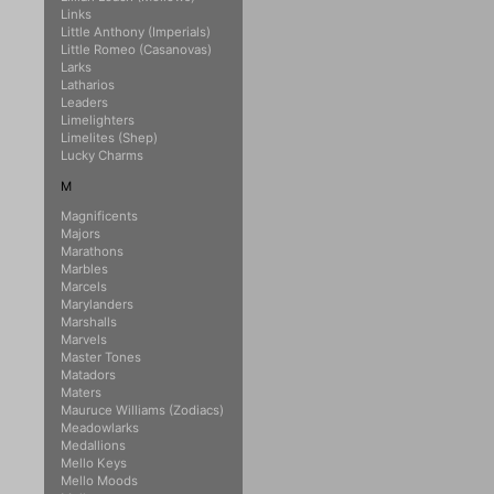
Links
Little Anthony (Imperials)
Little Romeo (Casanovas)
Larks
Latharios
Leaders
Limelighters
Limelites (Shep)
Lucky Charms
M
Magnificents
Majors
Marathons
Marbles
Marcels
Marylanders
Marshalls
Marvels
Master Tones
Matadors
Maters
Mauruce Williams (Zodiacs)
Meadowlarks
Medallions
Mello Keys
Mello Moods