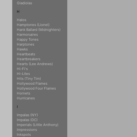
Gladiolas
H
Halos
Hamptones (Lionel)
Hank Ballard (Midnighters)
Harmonaires
Happy Tones
Harptones
Hawks
Heartbeats
Heartbreakers
Hearts (Lee Andrews)
Hi-Fi's
Hi-Lites
Hits (Tiny Tim)
Hollywood Flames
Hollywood Four Flames
Hornets
Hurricanes
I
Impalas (NY)
Impalas (DC)
Imperials (Little Anthony)
Impressions
Inkspots