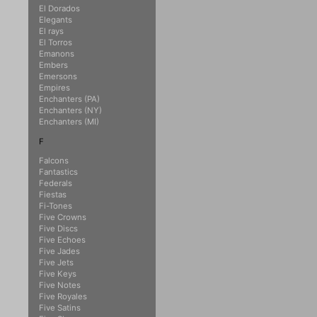
El Dorados
Elegants
El rays
El Torros
Emanons
Embers
Emersons
Empires
Enchanters (PA)
Enchanters (NY)
Enchanters (MI)
F
Falcons
Fantastics
Federals
Fiestas
Fi-Tones
Five Crowns
Five Discs
Five Echoes
Five Jades
Five Jets
Five Keys
Five Notes
Five Royales
Five Satins