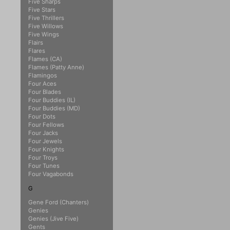
Five Sharps
Five Stars
Five Thrillers
Five Willows
Five Wings
Flairs
Flares
Flames (CA)
Flames (Patty Anne)
Flamingos
Four Aces
Four Blades
Four Buddies (IL)
Four Buddies (MD)
Four Dots
Four Fellows
Four Jacks
Four Jewels
Four Knights
Four Troys
Four Tunes
Four Vagabonds
G
Gene Ford (Chanters)
Genies
Genies (Jive Five)
Gents