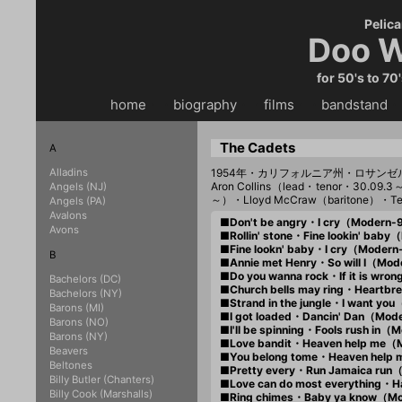
Pelica
Doo W
for 50's to 70
home
・・
biography
・・
films
・・
bandstand
・
The Cadets
A
Alladins
1954年・カリフォルニア州・ロサン
Aron Collins（lead・tenor・30.09.3
Angels (NJ)
～）・Lloyd McCraw（baritone）・Ted T
Angels (PA)
Avalons
■Don't be angry・I cry（Modern
Avons
■Rollin' stone・Fine lookin' ba
■Fine lookn' baby・I cry（Moder
B
■Annie met Henry・So will I（Mo
■Do you wanna rock・If it is wr
Bachelors (DC)
■Church bells may ring・Heartb
Bachelors (NY)
■Strand in the jungle・I want y
Barons (MI)
■I got loaded・Dancin' Dan（Mo
Barons (NO)
■I'll be spinning・Fools rush in
Barons (NY)
■Love bandit・Heaven help me（
Beavers
■You belong tome・Heaven help
Beltones
■Pretty every・Run Jamaica ru
Billy Butler (Chanters)
■Love can do most everything・
Billy Cook (Marshalls)
■Ring chimes・Baby ya know（Mo