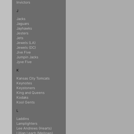
Invictors
J
Jacks
Jaguars
Jayhawks
Jesters
Jets
Jewels (LA)
Jewels (DC)
Jive Five
Jumpin Jacks
Jyve Five
K
Kansas City Tomcats
Keynotes
Keystoners
King and Queens
Kodaks
Kool Gents
L
Laddins
Lamplighters
Lee Andrews (Hearts)
Lillian Leach (Mellows)