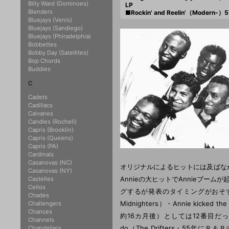
Billy Ward (Dominoes)
LP
Blenders
■Rockin' and Reelin'（Modern-）5
Bluejays (Venis)
Bluejays (Sandiego)
Bluejays (Phiradelphia)
Bobbettes
Bobby Day (Satellites)
Bop Chords
Buddies
C
Cadets
Cadillacs
Calvanes
Candles (Rochell)
Capris (Brooklin)
Capris (Queens)
Capris (PA)
Cardinals
Casanovas (NC)
オリジナルによるヒットには及ばなかった。Hank
Casanovas (NY)
Annieの大ヒットでAnnieブームが起き
Castelles
Cellos
グするが発表のタイミングがおそすぎ、Anni
Chades
Midnighters）・Annie kicke
Challengers
Chances
約16カ月後）としては12番目だった
Channels
do（The Drifters・55
Chandeliers