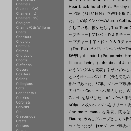
Chantels
Heartbreak hotel（Elvis Pres
Chanters (CA)
ード誌（3月31日付）で好評を得
Chanters (IL)
Chanters (NY)
た。この頃メンバーのAaron Colli
Chargers
介している。彼女たちはThe Teen Q
Charms (Otis Williams)
Charts
ップチャート第14位・Ｒ＆Ｂチャート第2位
Checkers
ップチャート第４位・Ｒ＆Ｂチャート第1
Chesters
Chiffons
（The FlairsのバリトンシンガーTh
Chimes
56年I got loaded（Peppermint 
Chordcats
Chords
I'll be spinning（Johnnie an
Cleftones
いうシングルを発表するがいずれも大きなヒ
Clovers
Coasters
というオムニバスＬＰ（最も初期の
Coinns
部分であった。57年、グループ最後のMo
Collegians
Colts
去りThe Coastersへ加入した。Willi
Continentals
Cadetsを結成した。メンバーの半分がT
Cookies
Coronets
60年に２枚のシングルをリリース後、Geor
Corvairs
One more chanceを発表。間
Counts
Crescendos
Flaresに改名しグループとして３枚目
Crests
ットだったがこれがグループ最後の
Crickets
Crows