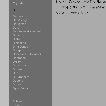
ヒットしていない。一方The Flai
Crystals
65年11月にOkehレコードからSta
D
故によりこの世を去った。
Dappers
Del Vikings
Delegates
Dells
Dell Tones (Delltones)
Demens
Diablos
Diamonds
Ding Dongs
Dodgers
Dominoes (Billy Ward)
Dootones
Dreams
Dreamlovers
Drifters
Dubs
Du Droppers
Dupons
Duvals
Dyna-Sores
E
Echoes
Edsels