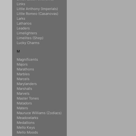
Links
Little Anthony (Imperials)
Little Romeo (Casanovas)
Larks
Latharios
Leaders
Limelighters
Limelites (Shep)
Lucky Charms
M
Magnificents
Majors
Marathons
Marbles
Marcels
Marylanders
Marshalls
Marvels
Master Tones
Matadors
Maters
Mauruce Williams (Zodiacs)
Meadowlarks
Medallions
Mello Keys
Mello Moods