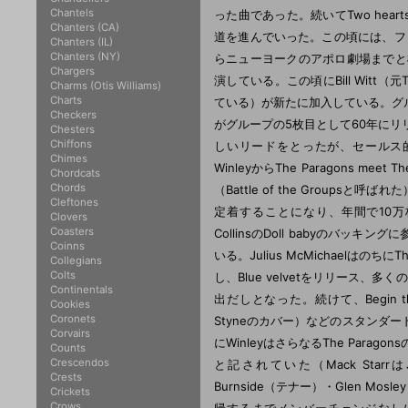
Chantels
った曲であった。続いてTwo hearts a
Chanters (CA)
道を進んでいった。この頃には、フィラデ
Chanters (IL)
Chanters (NY)
らニューヨークのアポロ劇場までと様々
Chargers
演している。この頃にBill Witt（元T
Charms (Otis Williams)
Charts
ている）が新たに加入している。グルー
Checkers
がグループの5枚目として60年にリリ
Chesters
Chiffons
しいリードをとったが、セールス
Chimes
WinleyからThe Paragons 
Chordcats
Chords
（Battle of the Grou
Cleftones
定着することになり、年間で10万
Clovers
Coasters
CollinsのDoll babyのバッキン
Coinns
いる。Julius McMichaelはのちに
Collegians
Colts
し、Blue velvetをリリース、
Continentals
出だしとなった。続けて、Begin the be
Cookies
Coronets
Styneのカバー）などのスタンダ
Corvairs
にWinleyはさらなるThe Paragons
Counts
Crescendos
と記されていた（Mack StarrはJ
Crests
Burnside（テナー）・Glen Mos
Crickets
Crows