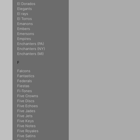
El Dorados
Elegants
El rays
El Torros
Emanons
Embers
Emersons
Empires
Enchanters (PA)
Enchanters (NY)
Enchanters (MI)
F
Falcons
Fantastics
Federals
Fiestas
Fi-Tones
Five Crowns
Five Discs
Five Echoes
Five Jades
Five Jets
Five Keys
Five Notes
Five Royales
Five Satins