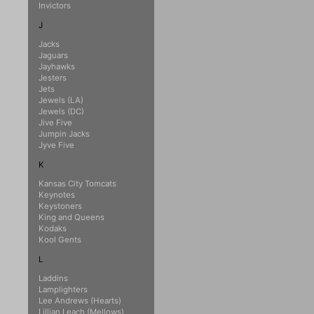
Invictors
J
Jacks
Jaguars
Jayhawks
Jesters
Jets
Jewels (LA)
Jewels (DC)
Jive Five
Jumpin Jacks
Jyve Five
K
Kansas City Tomcats
Keynotes
Keystoners
King and Queens
Kodaks
Kool Gents
L
Laddins
Lamplighters
Lee Andrews (Hearts)
Lillian Leach (Mellows)