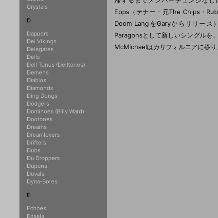
帰するまでメンバーチェンジなしに続いた。
Crystals
Epps（テナー・元The Chips・Rub
D
Doom LangをGaryからリリース
Dappers
Paragonsとして新しいシングルを、結成か
Del Vikings
McMichaelはカリフォルニアに移
Delegates
Dells
Dell Tones (Delltones)
Demens
Diablos
Diamonds
Ding Dongs
Dodgers
Dominoes (Billy Ward)
Dootones
Dreams
Dreamlovers
Drifters
Dubs
Du Droppers
Dupons
Duvals
Dyna-Sores
E
Echoes
Edsels