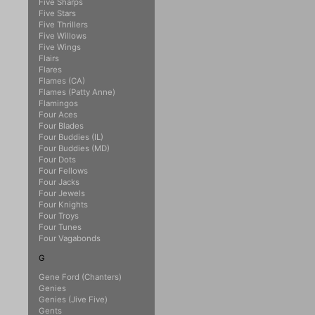
Five Sharps
Five Stars
Five Thrillers
Five Willows
Five Wings
Flairs
Flares
Flames (CA)
Flames (Patty Anne)
Flamingos
Four Aces
Four Blades
Four Buddies (IL)
Four Buddies (MD)
Four Dots
Four Fellows
Four Jacks
Four Jewels
Four Knights
Four Troys
Four Tunes
Four Vagabonds
G
Gene Ford (Chanters)
Genies
Genies (Jive Five)
Gents