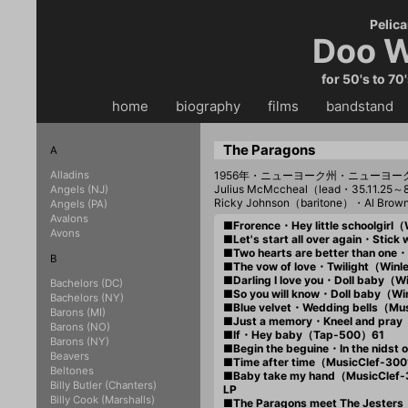
Pelica
Doo W
for 50's to 70
home
・・
biography
・・
films
・・
bandstand
・
The Paragons
A
Alladins
1956年・ニューヨーク州・ニューヨ
Julius McMccheal（lead・35.11.25～
Angels (NJ)
Ricky Johnson（baritone）・Al Bro
Angels (PA)
Avalons
■Frorence・Hey little schoolgirl
Avons
■Let's start all over again・Sti
■Two hearts are better than on
B
■The vow of love・Twilight（Win
■Darling I love you・Doll baby（
Bachelors (DC)
■So you will know・Doll baby（W
Bachelors (NY)
■Blue velvet・Wedding bells（Mu
Barons (MI)
■Just a memory・Kneel and pra
Barons (NO)
■If・Hey baby（Tap-500）61
Barons (NY)
■Begin the beguine・In the nidst
Beavers
■Time after time（MusicClef-30
Beltones
■Baby take my hand（MusicClef
Billy Butler (Chanters)
LP
Billy Cook (Marshalls)
■The Paragons meet The Jesters