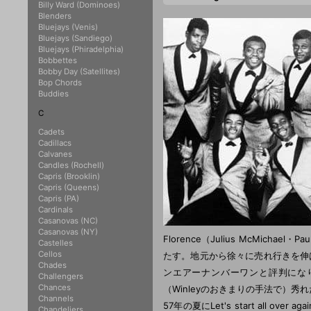
Billy Ward (Dominoes)
Blenders
Bluejays (Venis)
Bluejays (Sandiego)
Bluejays (Phiradelphia)
Bobbettes
Bobby Day (Satellites)
Bop Chords
Buddies
C
Cadets
Cadillacs
Calvanes
Candles (Rochell)
Capris (Brooklin)
Capris (Queens)
Capris (PA)
Cardinals
Casanovas (NC)
Casanovas (NY)
Florence（Julius McMich
Castelles
Cellos
たす。地元から徐々に売れ行きを伸
Chades
ンエアーナンバーワンと評判にな
Challengers
Chances
（Winleyのおきまりの手法で）秀れたジ
Channels
57年の夏にLet's start all o
Chandeliers