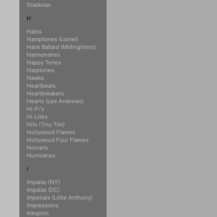
Gladiolas
H
Halos
Hamptones (Lionel)
Hank Ballard (Midnighters)
Harmonaires
Happy Tones
Harptones
Hawks
Heartbeats
Heartbreakers
Hearts (Lee Andrews)
Hi-Fi's
Hi-Lites
Hits (Tiny Tim)
Hollywood Flames
Hollywood Four Flames
Hornets
Hurricanes
I
Impalas (NY)
Impalas (DC)
Imperials (Little Anthony)
Impressions
Inkspots