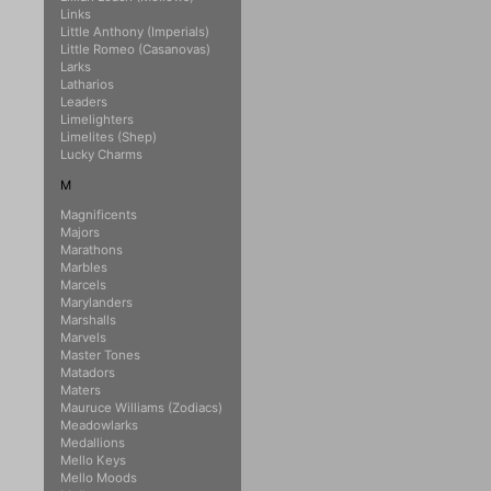
Links
Little Anthony (Imperials)
Little Romeo (Casanovas)
Larks
Latharios
Leaders
Limelighters
Limelites (Shep)
Lucky Charms
M
Magnificents
Majors
Marathons
Marbles
Marcels
Marylanders
Marshalls
Marvels
Master Tones
Matadors
Maters
Mauruce Williams (Zodiacs)
Meadowlarks
Medallions
Mello Keys
Mello Moods