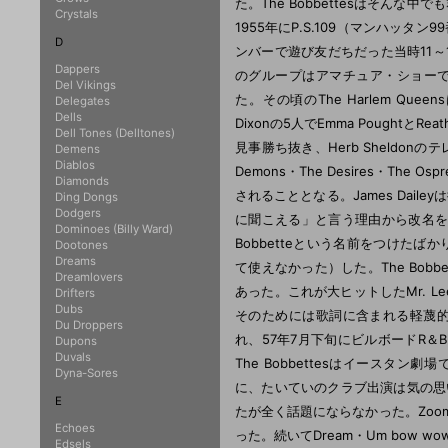
た。The Bobbettesはそんな中
Crystals
1955年にP.S.109（マンハッ
D
ンバーで遊び友だちだった当時11～15
Dappers
のグループはアマチュア・ショーで
Del Vikings
た。その頃のThe Harlem Queensは、
Delegates
Dells
Dixonの5人でEmma Pought
Dell Tones (Delltones)
見事勝ち抜き、Herb Sheldonの
Demens
Diablos
Demons・The Desires・T
Diamonds
されることとなる。James Daile
Ding Dongs
Dodgers
に聞こえる」と言う理由から改名を提案
Dominoes (Billy Ward)
Bobbetteという名前をつけたばかり
Dootones
Dreams
て使えなかった）した。The Bo
Dreamlovers
あった。これが大ヒットしたMr. Lee
Drifters
Dubs
そのためには歌詞に含まれる軽蔑的な
Du Droppers
れ、57年7月下旬にビルボードR
Dupons
Duvals
The Bobbettesはイース
Dyna-Sores
に、たいていのクラブ出演は気の思い仕事で
E
たが全く話題にならなかった。Zoomy・
Echoes
った。続いてDream・Um bow wowを7
Edsels