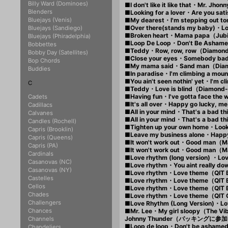
Billy Ward (Dominoes)
■I don't like it like that・Mr. J
Blenders
■Looking for a lover・Are you sat
Bluejays (Venis)
■My dearest・I'm stepping out 
■Over there(stands my baby)・L
Bluejays (Sandiego)
■Broken heart・Mama papa（Jubi
Bluejays (Phiradelphia)
■Loop De Loop・Don't Be Asha
Bobbettes
■Teddy・Row, row, row（Diamon
Bobby Day (Satellites)
■Close your eyes・Somebody bad
Bop Chords
■My mama said・Sand man（Dia
Buddies
■In paradise・I'm climbing a mo
■You ain't seen nothin' yet・I'm
C
■Teddy・Love is blind（Diamond
■Having fun・I've gotta face th
Cadets
■It's all over・Happy go lucky,
Cadillacs
■All in your mind・That's a bad
Calvanes
■All in your mind・That's a bad
Candles (Rochell)
■Tighten up your own home・Loo
Capris (Brooklin)
■Leave my business alone・Hap
Capris (Queens)
■It won't work out・Good man（
Capris (PA)
■It won't work out・Good man（
Cardinals
■Love rhythm (long version) ・Lo
Casanovas (NC)
■Love rhythm・You aint really 
Casanovas (NY)
■Love rhythm・Love theme（QIT
Castelles
■Love rhythm・Love theme（QIT
Cellos
■Love rhythm・Love theme（QIT
Chades
■Love rhythm・Love theme（QIT 
Challengers
■Love Rhythm (Long Version)・
Chances
■Mr. Lee・My girl sloopy（The Vib
Johnny Thunder（バッキングに参
Channels
■Loop de loop・Don't be asham
Chandeliers