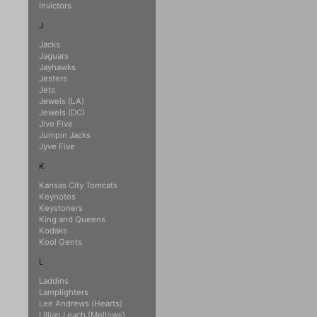
Invictors
J
Jacks
Jaguars
Jayhawks
Jesters
Jets
Jewels (LA)
Jewels (DC)
Jive Five
Jumpin Jacks
Jyve Five
K
Kansas City Tomcats
Keynotes
Keystoners
King and Queens
Kodaks
Kool Gents
L
Laddins
Lamplighters
Lee Andrews (Hearts)
Lillian Leach (Mellows)