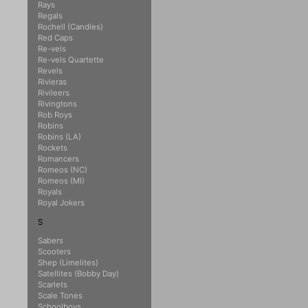
Rays
Regals
Rochell (Candles)
Red Caps
Re-vels
Re-vels Quartette
Revels
Rivieras
Rivileers
Rivingtons
Rob Roys
Robins
Robins (LA)
Rockets
Romancers
Romeos (NC)
Romeos (MI)
Royals
Royal Jokers
S
Sabers
Scooters
Shep (Limelites)
Satellites (Bobby Day)
Scarlets
Scale Tones
Schoolboys