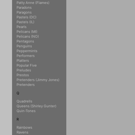
Patty Anne (Flames)
Paradons
Paragons
Pastels (DC)
Pastels (IL)
Pearls
Pelicans (MI)
Pelicans (NO)
Pentagons
Penguins
Peppermints
Performers
Platters
Popular Five
Preludes
Prestos
Pretenders (Jimmy Jones)
Pretenders
Q
Quadrells
Queens (Shirley Gunter)
Quin-Tones
R
Rainbows
Ravens