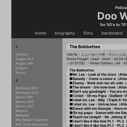
Pelica
Doo W
for 50's to 70
home
・・
biography
・・
films
・・
bandstand
・
The Bobbettes
A
Alladins
1957年・ニューヨーク州・マンハッ
Emma Pought（lead・tenor・42.04.2
Angels (NJ)
～01.01.08）・Helen Gathers（alt・4
Angels (PA)
Avalons
The Bobbettes
Avons
■Mr. Lee・Look at the stars（Atl
■Speedy・Come-a come-a（Atlan
B
■Zoomy・Rock and ree-ah-zole（A
■The dream・Um bow bow（Atlan
Bachelors (DC)
■Don't say goodnight・You are m
Bachelors (NY)
■I Cried・Oh my Papa（Galliant-
Barons (MI)
■I shot mr. Lee・Billy（Triple X-
Barons (NO)
■I shot mr. Lee・Untrue love（At
Barons (NY)
■Dance with me Georgie・Have m
Beavers
■Oh my papa・Dance with me Ge
Beltones
■Teach me tonight・Mr. Johnny
Billy Butler (Chanters)
■I don't like it like that Pt.1・P
Billy Cook (Marshalls)
■I don't like it like that Pt.1・P