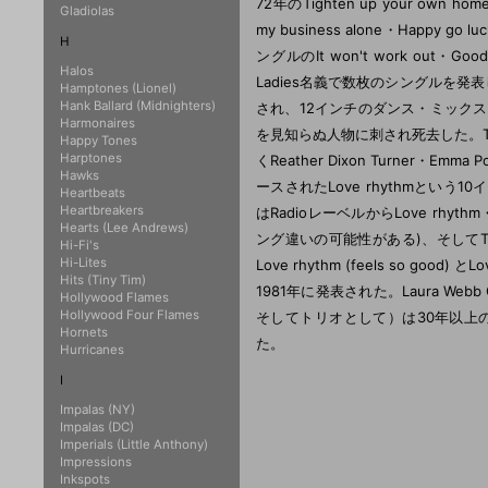
72年のTighten up your own hom
Gladiolas
my business alone・Happ
H
ングルのIt won't work out・G
Halos
Ladies名義で数枚のシングルを発表
Hamptones (Lionel)
Hank Ballard (Midnighters)
され、12インチのダンス・ミックスバ
Harmonaires
を見知らぬ人物に刺され死去した。The 
Happy Tones
Harptones
くReather Dixon Turner・Emma
Hawks
ースされたLove rhythmという1
Heartbeats
Heartbreakers
はRadioレーベルからLove rhythm
Hearts (Lee Andrews)
ング違いの可能性がある)、そしてThe 
Hi-Fi's
Hi-Lites
Love rhythm (feels so goo
Hits (Tiny Tim)
1981年に発表された。Laura Webb
Hollywood Flames
Hollywood Four Flames
そしてトリオとして）は30年以上
Hornets
た。
Hurricanes
I
Impalas (NY)
Impalas (DC)
Imperials (Little Anthony)
Impressions
Inkspots