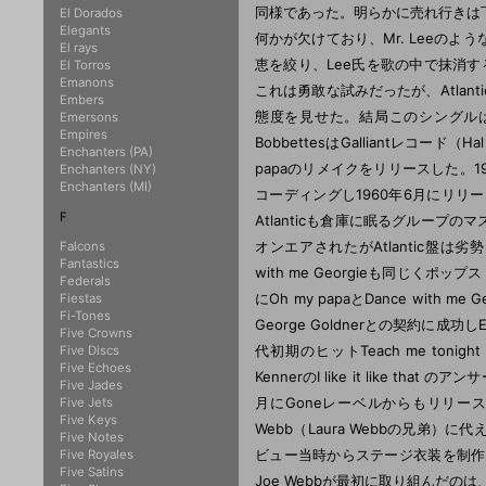
同様であった。明らかに売れ行きは
El Dorados
Elegants
何かが欠けており、Mr. Leeの
El rays
恵を絞り、Lee氏を歌の中で抹消すること
El Torros
Emanons
これは勇敢な試みだったが、Atla
Embers
態度を見せた。結局このシングルはA
Emersons
Empires
BobbettesはGalliantレコード（H
Enchanters (PA)
papaのリメイクをリリースした。1960年
Enchanters (NY)
Enchanters (MI)
コーディングし1960年6月にリ
F
Atlanticも倉庫に眠るグルー
オンエアされたがAtlantic盤は劣
Falcons
Fantastics
with me Georgieも同じく
Federals
にOh my papaとDance with
Fiestas
Fi-Tones
George Goldnerとの契約に成功
Five Crowns
代初期のヒットTeach me tonight（E
Five Discs
Five Echoes
KennerのI like it lik
Five Jades
月にGoneレーベルからもリリースされて
Five Jets
Five Keys
Webb（Laura Webbの兄弟）に
Five Notes
ビュー当時からステージ衣装を制作
Five Royales
Five Satins
Joe Webbが最初に取り組んだのは