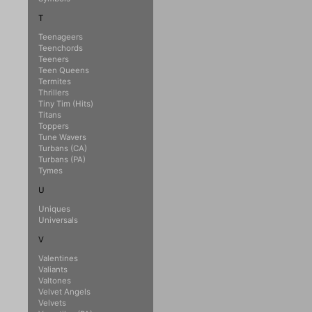
T
Teenageers
Teenchords
Teeners
Teen Queens
Termites
Thrillers
Tiny Tim (Hits)
Titans
Toppers
Tune Wavers
Turbans (CA)
Turbans (PA)
Tymes
U
Uniques
Universals
V
Valentines
Valiants
Valtones
Velvet Angels
Velvets