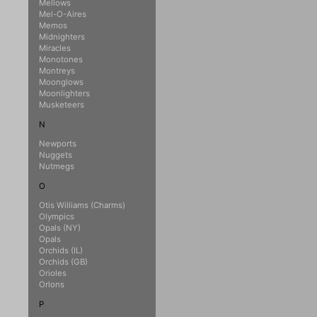
Mellows
Mel-O-Aires
Memos
Midnighters
Miracles
Monotones
Montreys
Moonglows
Moonlighters
Musketeers
N
Newports
Nuggets
Nutmegs
O
Otis Williams (Charms)
Olympics
Opals (NY)
Opals
Orchids (IL)
Orchids (GB)
Orioles
Orlons
P