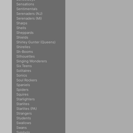
Sensations
Sentimentals
Serenaders (NJ)
Serenaders (MI)
Sharps
Shells
Sheppards
Shields
Shirley Gunter (Queens)
Shirelles
Sh-Booms
Silhouettes
Singing Wonderers
Six Teens
Solitaires
Sonics
Soul Rockers
Spaniels
Spiders
Squires
Starlighters
Starlites
Starlites (PA)
Strangers
Students
Swallows
Swans
Symbols