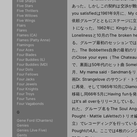
Five Sharps
あった。しかしこの契約は交渉が難航し、
Five Stars
Five Thrillers
you satisfiedは1961年9月に、My
Five Willows
依頼グループとともにステージに立たなく
Five Wings
Flairs
トになった。1962年に Kingからよ
Flares
Lonelinessと10月のThe bro
Flames (CA)
Flames (Patty Anne)
る。グループ最初のセッションではJoh
Flamingos
た。The Bobbettes自身の最初のリリ
Four Aces
Four Blades
のClose your eyes（The Ch
Four Buddies (IL)
で、裏面は50年代のヒット曲 Somebody
Four Buddies (MD)
Four Dots
月、My mama said・Sandmanを
Four Fellows
画Dr. Strangelove のサウンド・トラ
Four Jacks
Four Jewels
に再発、そして1965年10月にDia
Four Knights
移籍し同66年5月にHaving f
Four Troys
Four Tunes
はIt's all overをリリースしている
Four Vagabonds
れた。グループ名をThe Soul Ang
G
Pought・Mattie LaVetteのト
Gene Ford (Chanters)
立）でレコーディングを行っている。この時の
Genies
Genies (Jive Five)
Poughtの4人。ここでは4枚のシングルをリリ
Gents