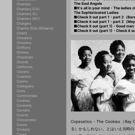
The Soul Angels
Chantels
■It's all in your mind・The ladies
Chanters (CA)
The Sophisticated Ladies
Chanters (IL)
■Check it out part 1・part 2（Ba
Chanters (NY)
■Check it out part 1・part 2（M
Chargers
■Check it out (part 1)・Good m
Charms (Otis Williams)
■Check it out (part 1)・Check it
Charts
Checkers
Chesters
Chiffons
Chimes
Chordcats
Chords
Cleftones
Clovers
Coasters
Coinns
Collegians
Colts
Continentals
Cookies
Coronets
Corvairs
Counts
Crescendos
Copesetics・The Cookies（
Crests
る）かもしれない。とはいえ当時の
Crickets
Crows