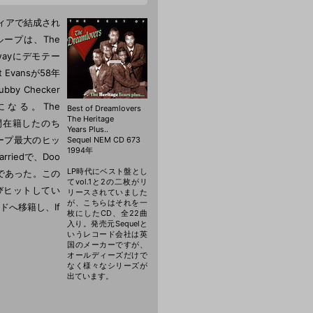
ルフィアで結成され
ープは、The
kwayにデモテー
t Evansが58年
by Checker
なる。The
Best of Dreamlovers
The Heritage
短期間在籍したのち
Years Plus..
ループ最大のヒッ
Sequel NEM CD 673
1994年
rriedで、Doo
LP時代にベスト盤とし
であった。この
てvol.1と2の二枚がリ
し再びヒットしてい
リースされていました
が、こちらはそれを一
コードへ移籍し、If
枚にしたCD、全22曲
入り。発売元Sequelと
いうレコード会社は英
国のメーカーですが、
オールディーズだけで
なく様々なシリーズが
出ています。