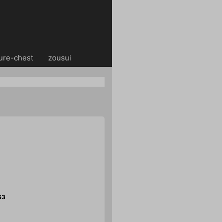
ure-chest
・・
zousui
63