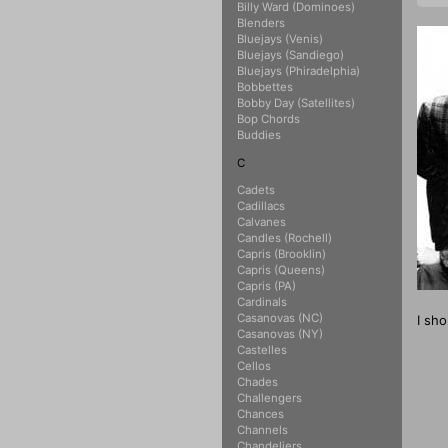
Billy Ward (Dominoes)
Blenders
Bluejays (Venis)
Bluejays (Sandiego)
Bluejays (Phiradelphia)
Bobbettes
Bobby Day (Satellites)
Bop Chords
Buddies
C
Cadets
Cadillacs
Calvanes
Candles (Rochell)
Capris (Brooklin)
Capris (Queens)
Capris (PA)
Cardinals
Casanovas (NC)
I s
Casanovas (NY)
Castelles
Cellos
Chades
Challengers
Chances
Channels
Chandeliers