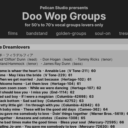
Pelican Studio prersents
Doo Wop Groups
for 50's to 70's vocal groups lovers only
・・
films
・・
bandstand
・・
golden-groups
・・
soul-on
・・
tres
e Dreamlovers
56年・フィラデルフィア
ad 'Clifton' Dunn（lead）・Don Hogan（lead）・Tommy Ricks（tenor）
eland Hammock（tenor）・James Ray Dunn（bass）
me is whaer the heart is・Annable Lee（V Tone-211）60
me・May I kiss the bride（V Tone-229）61
hen we get married・Just because（Hertage-102）61
elcome home・Let them love（Hertage-104）61
oom zoom zoom・While we were dancing（Hertage-107）62
 I should lose you・I miss you（End-1114）62
d sad boy・If I were a magician（Columbia-42698）63
lack bottom・Sad sad boy（Columbia-42752）63
etty little girl・I'm through with you（Columbia-42842）63
 baby mine・These will be the good old days（Cameo-362）64
u gave me somebody to love・Doin' things together（Warner Bros.-5619）
ogether・Amazons and cototes（Casino-1308）65
e bad times make the good times・Bless your soul（Mercury-72595）66
lling Jo-ann・You gave me somebody to love（Mercury-72630）66