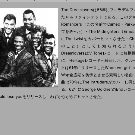
The Dreamloversは56年にフィラデ
たＲ＆Ｂクィンテットである。このグル
Romancers（この名前でCameo・Par
プを送った）・The Midnighters（Ernes
にThe twistをカバーヒットさせた・Chub
のこと）としても知られるように
DreamloversはV-Toneレコードに
に、Hertageレコードへ移籍した。グ
トは61年にリリースしたWhen we get ma
Wop全盛期を彷佛とさせる素晴しい名曲
曲は70年にThe Intrudersがカバー
る。62年にGeorge GoldnerのEndレ
hould lose youをリリースし、わずかながらにヒットさせた。