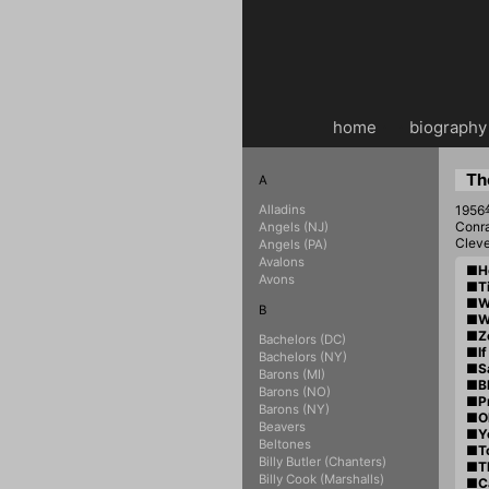
home
・・
biography
Th
A
Alladins
19
Conr
Angels (NJ)
Clev
Angels (PA)
Avalons
■Ho
Avons
■Ti
■W
B
■W
■Z
Bachelors (DC)
■If
Bachelors (NY)
■Sa
Barons (MI)
■B
Barons (NO)
■Pr
Barons (NY)
■Oh
Beavers
■Yo
Beltones
■T
Billy Butler (Chanters)
■Th
Billy Cook (Marshalls)
■Ca