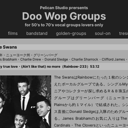
Pelican Studio prersents
Doo Wop Groups
for 50's to 70's vocal groups lovers only
・・
films
・・
bandstand
・・
golden-groups
・・
soul-on
・・
tres
e Swans
53年・ニューヨーク州・グリーンバーグ
s Brabham・Charlie Drew・Donald Sledge・Charlie Sharrock・Clifford James・
 true love・(Ain't like that) no more（Rainbow-233）53.12
The SwansはRainbowにたった１枚の
えたボーカルグループである。シングルMy tru
ニアやコレクターが探し求めるＲ＆Ｂ珠玉
グループはグリーンバーグ（ニューヨーク
Plainsから約１マイル）で結成された。
ス直後にDonald Sledgeは入隊のためグ
る。James Brabhamのお気に入りはThe O
Cardinals・The Cloversといったニュ