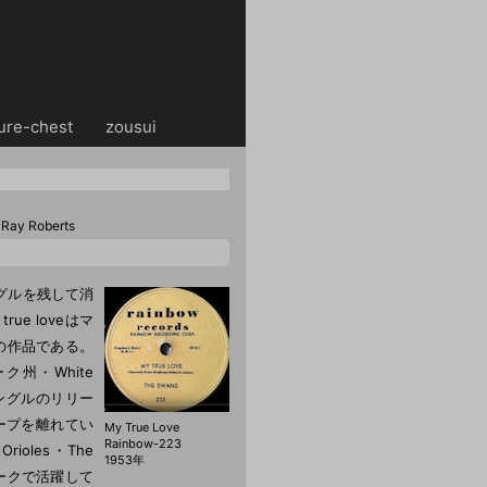
ure-chest
・・
zousui
Ray Roberts
シングルを残して消
e loveはマ
の作品である。
州・White
シングルのリリー
ループを離れてい
My True Love
Rainbow-223
rioles・The
1953年
ーヨークで活躍して