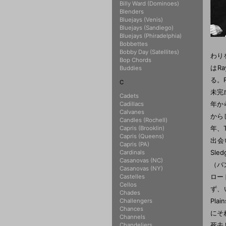
Billy Ward (Dominoes)
Blenders
Bluejays (Venis)
Bluejays (Sandiego)
Bluejays (Phiradelphia)
Bobbettes
Bobby Day (Satellites)
わり
Bop Chords
はRa
Buddies
る。R
C
未完
Cadets
年か
Cadillacs
Calvanes
から
Candles (Rochell)
年、
Capris (Brooklin)
Capris (Queens)
出会い
Capris (PA)
Sle
Cardinals
Casanovas (NC)
（バ
Casanovas (NY)
ロー
Castelles
Cellos
ず、
Chades
Pla
Challengers
Chances
にそれ
Channels
死去
Chandeliers