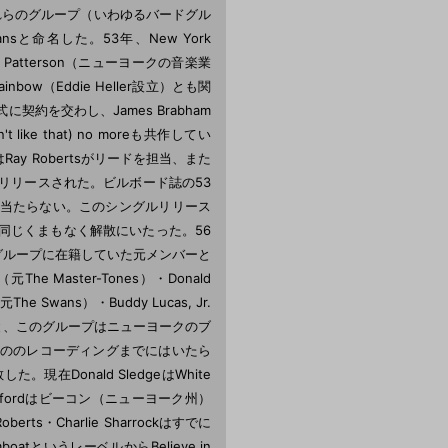
れらのグループ（いわゆるバードグル
wansと命名した。53年、New York
 Patterson（ニューヨークの音楽業
ow（Eddie Heller設立）とも関
契約を交わし、James Brabham
 like that) no moreも共作してい
Ray Robertsがリードを担当、また
月にリリースされた。ビルボード誌の53
見当たらない。このシングルリリース
と同じくまもなく解散にいたった。56
というグループに在籍していた元メンバーと
he Master-Tones）・Donald
The Swans）・Buddy Lucas, Jr.
によると、このグループはニューヨークのブ
もののレコーディングまでにはいたら
現在Donald SledgeはWhite
liffordはビーコン（ニューヨーク州）
ts・Charlie Sharrockはすでに
というレーベルからBelieve in