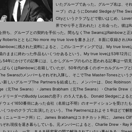
いたグループであった。グループ名は、そ
ープ）のようにDonald SledgeがThe S
Cityというクラブなどで歌いはじめ、Lover
界でやり手と言われた）と出会った。彼はRainb
を持ち、グループとの契約を手伝った。間もなくThe SwansはRainbowと正式に
y RobertsとともにNo more my true loveを書き上げ、Ｂ面に収録され(Ain't
ainbowに残された資料によると、このレコーディングでは、My true loveは
成のままに終わった作品もいくつかあるという。My true loveは53年12
ら54年にかけての記事には、しかしグループのものと思われる記事は一切
しばらくはRainbowに在籍していたが、50年代の多くのボーカルグループ
The Swansのメンバーもそれぞれ入隊し、そこでThe Master-Tones
新しいグループThe Partnersを結成した。メンバーは、Doc Robinson（元T
dge（元The Swans）・James Brabham（元The Swans）・Charlie Drew（元
ンドリーダーのBuddy Lucasの息子）の５人である。Donald Sledge
ドウェイ1650番街にあった会社（名前は不明）のオーディションを受けた
いくつかのクラブに出演したという。The Paetnersはおよそ１年ほどで解散した。
ins（ニューヨーク州）に、James Brabhamはコネチカット州に、James C
ぞれ現役を退き暮らしている。元メンバーによると、Charlie Drew・Ray Rober
したという。一方、Ｒ＆Ｂ研究家の間で解決されていない事がある。Steamboat