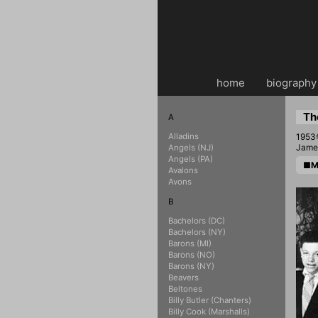
home
・・
biography
Th
A
Alladins
19
Jame
Angels (NJ)
Angels (PA)
■My
Avalons
Avons
B
Bachelors (DC)
Bachelors (NY)
Barons (MI)
Barons (NO)
Barons (NY)
Beavers
Beltones
Billy Butler (Chanters)
Billy Cook (Marshalls)