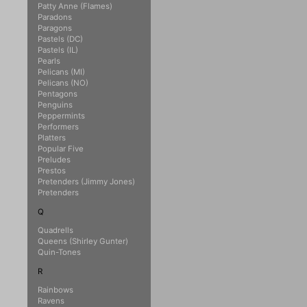
Patty Anne (Flames)
Paradons
Paragons
Pastels (DC)
Pastels (IL)
Pearls
Pelicans (MI)
Pelicans (NO)
Pentagons
Penguins
Peppermints
Performers
Platters
Popular Five
Preludes
Prestos
Pretenders (Jimmy Jones)
Pretenders
Q
Quadrells
Queens (Shirley Gunter)
Quin-Tones
R
Rainbows
Ravens