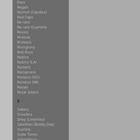
Rays
Regals
Rochell (Candles)
Red Caps
Re-vels
Re-vels Quartette
Revels
Rivieras
Rivileers
Rivingtons
Rob Roys
Robins
Robins (LA)
Rockets
Romancers
Romeos (NC)
Romeos (MI)
Royals
Royal Jokers
S
Sabers
Scooters
Shep (Limelites)
Satellites (Bobby Day)
Scarlets
Scale Tones
Schoolboys