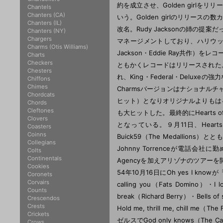
約を成立させ、Golden girlをリリ
Chantels
Chanters (CA)
いう。Golden girlのリリースの数
Chanters (IL)
改名。Rudy Jacksonの姉の提案だったと
Chanters (NY)
Chargers
マネージメントしており、ハリウッドでR
Charms (Otis Williams)
Jackson・Eddie Ray共作）
Charts
Checkers
ともかくレコードはリリースされた。しかし、
Chesters
れ、King・Federal・Delux
Chiffons
Chimes
Charmsバージョンはナショナル
Chordcats
ヒット）となりオリジナルよりもはるかに
Chords
Cleftones
も大ヒットした。最終的にHearts
Clovers
となっている。９月11日、Hearts of s
Coasters
Coinns
Buick59（The Medallions）と
Collegians
Johnny Torrenceが電話会
Colts
Continentals
Agencyを加えアリゾナのツアーを開
Cookies
54年10月16日にOh yes I kno
Coronets
Corvairs
calling you（Fats Domino）・I 
Counts
break（Richard Berry）・Bells of
Crescendos
Crests
Hold me, thrill me, chill me
Crickets
ゼルスでGod only knows（The C
Crows