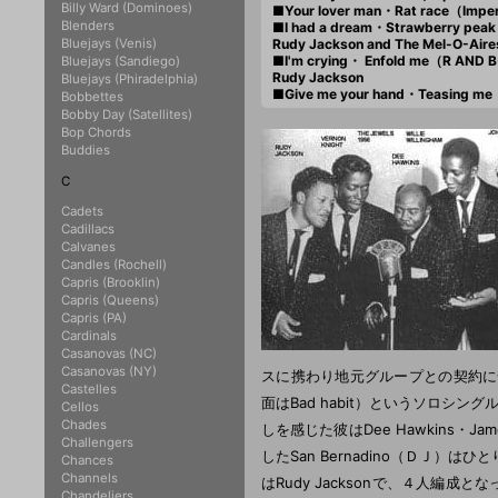
Billy Ward (Dominoes)
■Your lover man・Rat race（Impe
Blenders
■I had a dream・Strawberry pe
Bluejays (Venis)
Rudy Jackson and The Mel-O-Aire
■I'm crying・ Enfold me（R AND 
Bluejays (Sandiego)
Rudy Jackson
Bluejays (Phiradelphia)
■Give me your hand・Teasing me
Bobbettes
Bobby Day (Satellites)
Bop Chords
Buddies
C
Cadets
Cadillacs
Calvanes
Candles (Rochell)
Capris (Brooklin)
Capris (Queens)
Capris (PA)
Cardinals
Casanovas (NC)
Casanovas (NY)
スに携わり地元グループとの契約に奔走し
Castelles
面はBad habit）というソロシ
Cellos
Chades
しを感じた彼はDee Hawkins・
Challengers
したSan Bernadino（ＤＪ
Chances
Channels
はRudy Jacksonで、４人編成とな
Chandeliers