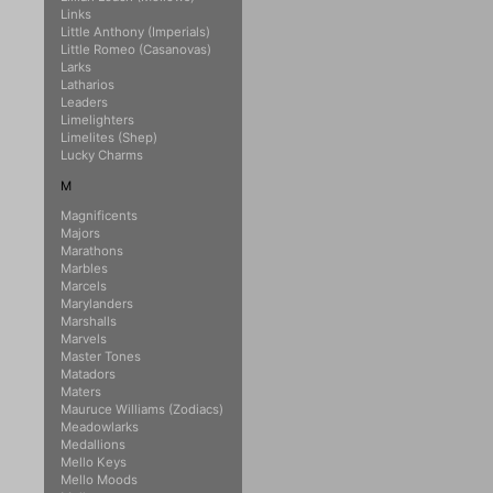
Links
Little Anthony (Imperials)
Little Romeo (Casanovas)
Larks
Latharios
Leaders
Limelighters
Limelites (Shep)
Lucky Charms
M
Magnificents
Majors
Marathons
Marbles
Marcels
Marylanders
Marshalls
Marvels
Master Tones
Matadors
Maters
Mauruce Williams (Zodiacs)
Meadowlarks
Medallions
Mello Keys
Mello Moods