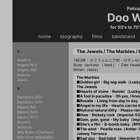
Pelica
Doo W
for 50's to 70
home
・・
biography
・・
films
・・
bandstand
・
The Jewels / The Marbles /
A
Alladins
1953年・カリフォルニア州・ロサンゼ
Rudy Jackson（lead）・Dee Hawk
Angels (NJ)
Brown（bass）
Angels (PA)
Avalons
The Marbles
Avons
■Golden girl・Big wig walk（Luc
The Jewels
B
■Hearts of stone・Runnin'（Luck
■A fool in paradise・Oh yes, I 
Bachelors (DC)
■Rosalie・Living from day to da
Bachelors (NY)
■Angel in my life・Hearts can b
Barons (MI)
■Natural natural ditty・Please r
Barons (NO)
■How・Rickety rock（Imperial-5
Barons (NY)
■Goin, goin, gone・My baby（Imp
Beavers
■She's a flirt・B-bomb baby（R
Beltones
■The wind・Pearlie mae（Antler
Billy Butler (Chanters)
Johnny Torrence
Billy Cook (Marshalls)
■Sad day・Bad habit（Imperial-