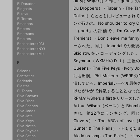
dittyは55年９月３日に「good」の評価で、Y
El Dorados
Du Droppers）・Tabarin（The Ta
Elegants
El rays
Dollars）らとともにレビューされて
El Torros
ンが行われ、No shoulder to
Emanons
Embers
「good」の評価で、I'm Crazy Baby
Emersons
Treniers）・Don't leave me fa
Empires
Enchanters (PA)
ーされた。同月、Imperialでの最後のセッシ
Enchanters (NY)
Skid rowをレコーディングした。5
Enchanters (MI)
Seymour（WKMHのＤＪ）主催のショーにT
F
Queens・The Five Keys・Ivo
Falcons
にも出演。Phil McLeon（WER
Fantastics
Federals
演している。Imperialレーベル最後
Fiestas
けたがやがて解散することとなった。56
Fi-Tones
Five Crowns
RPMからShe's a flirtを
Five Discs
Arthur Wilson（ベース）と 
Five Echoes
Five Jades
され、第22位にランキング、同じ週には Blue
Five Jets
Clovers）・The ABCs of love（Fra
Five Keys
Five Notes
Gunter & The Flairs）・Hit, git,
Five Royales
Aladdins lamp（The Flairs
Five Satins