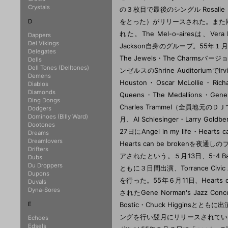
Crystals
の３枚目で最後のシングル Rosalie（Ｂ面のL
をとった）がリリースされた。また同月、R An
D
れた。The Mel-o-airesは、Ver
Dappers
Del Vikings
Jackson自身のグループ。55年１月には
Delegates
The Jewels・The Char
Dells
Dell Tones (Delltones)
ンゼルスのShrine AuditoriumでIrv
Demens
Houston・Oscar McLollie・Richa
Diablos
Diamonds
Queens・The Medallions・Gen
Ding Dongs
Charles Trammel（全員地元
Dodgers
Dominoes (Billy Ward)
月、Al Schlesinger・Larry G
Dootones
27日にAngel in my life・Hearts
Dreams
Dreamlovers
Hearts can be broke
Drifters
アされたという。５月13日、5-4 Ballroo
Dubs
Du Droppers
ともに３日間出演、Torrance Civi
Dupons
を行った。55年６月11日、Hearts c
Duvals
Dyna-Sores
されたGene Norman's Jazz Conce
E
Bostic・Chuck Higginsとともに出
ングを行い翌月にリリースされている。８月19日
Echoes
Edsels