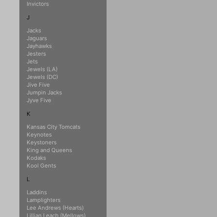
Invictors
J
Jacks
Jaguars
Jayhawks
Jesters
Jets
Jewels (LA)
Jewels (DC)
Jive Five
Jumpin Jacks
Jyve Five
K
Kansas City Tomcats
Keynotes
Keystoners
King and Queens
Kodaks
Kool Gents
L
Laddins
Lamplighters
Lee Andrews (Hearts)
Lillian Leach (Mellows)