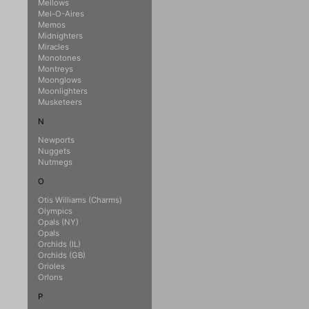
Mellows
Mel-O-Aires
Memos
Midnighters
Miracles
Monotones
Montreys
Moonglows
Moonlighters
Musketeers
N
Newports
Nuggets
Nutmegs
O
Otis Williams (Charms)
Olympics
Opals (NY)
Opals
Orchids (IL)
Orchids (GB)
Orioles
Orlons
P