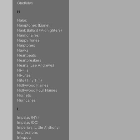
Gladiolas
H
Halos
Hamptones (Lionel)
Hank Ballard (Midnighters)
Harmonaires
Happy Tones
Harptones
Hawks
Heartbeats
Heartbreakers
Hearts (Lee Andrews)
Hi-Fi's
Hi-Lites
Hits (Tiny Tim)
Hollywood Flames
Hollywood Four Flames
Hornets
Hurricanes
I
Impalas (NY)
Impalas (DC)
Imperials (Little Anthony)
Impressions
Inkspots