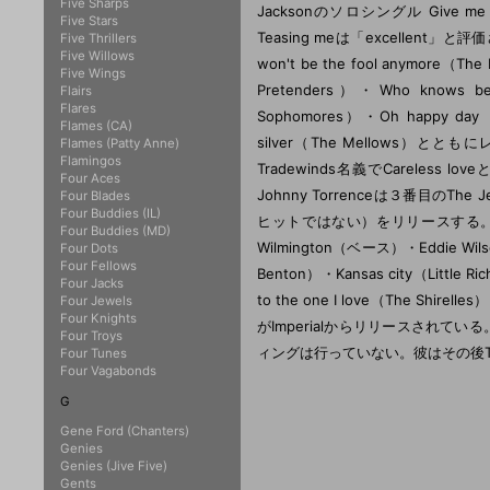
Five Sharps
Jacksonのソロシングル Give m
Five Stars
Teasing meは「excellent」と評価
Five Thrillers
Five Willows
won't be the fool anymore（The
Five Wings
Pretenders）・Who knows be
Flairs
Flares
Sophomores）・Oh happy day（
Flames (CA)
silver（The Mellows）ととも
Flames (Patty Anne)
Flamingos
Tradewinds名義でCarele
Four Aces
Johnny Torrenceは３番目のThe 
Four Blades
Four Buddies (IL)
ヒットではない）をリリースする。メンバー
Four Buddies (MD)
Wilmington（ベース）・Eddie W
Four Dots
Four Fellows
Benton）・Kansas city（Little R
Four Jacks
to the one I love（The Shi
Four Jewels
Four Knights
がImperialからリリースされてい
Four Troys
ィングは行っていない。彼はその後The
Four Tunes
Four Vagabonds
G
Gene Ford (Chanters)
Genies
Genies (Jive Five)
Gents