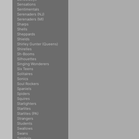
Sensations
Sentimentals
Serenaders (NJ)
Serenaders (MI)
Sharps
Shells
Sheppards
Shields
Shirley Gunter (Queens)
Shirelles
Sh-Booms
Silhouettes
Singing Wonderers
Six Teens
Solitaires
Sonics
Soul Rockers
Spaniels
Spiders
Squires
Starlighters
Starlites
Starlites (PA)
Strangers
Students
Swallows
Swans
Symbols