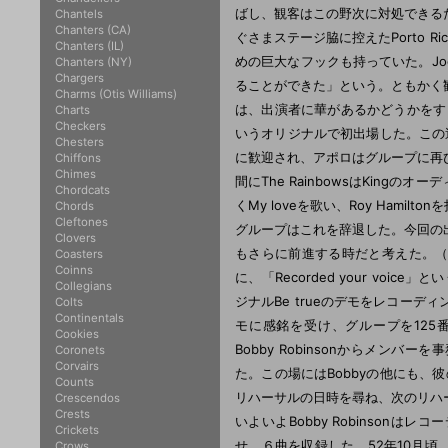
ばし、観客はこの野次に対処できる
Chantels
Chanters (CA)
ぐさまステージ脇に控えたPorto
Chanters (IL)
めの巨大なフックも持っていた。Jo
Chanters (NY)
Chargers
ることができた」という。ともかく
Charms (Otis Williams)
は、出演者に華があるかどうかをすぐに嗅ぎ
Charts
Checkers
いうオリジナルで初出場した。この週は
Chesters
に歓迎され、アポロはグループに再
Chiffons
Chimes
間にThe RainbowsはKin
Chordcats
くMy loveを歌い、Roy Ham
Chords
Cleftones
グループはこれを辞退した。今回の
Clovers
もさらに前進する時だと考えた。（
Coasters
Coinns
に、「Recorded your voi
Collegians
ジナルBe trueのデモをレコー
Colts
Continentals
モに感銘を受け、グループを125番
Cookies
Bobby Robinsonからメンバ
Coronets
Corvairs
た。この場にはBobbyの他にも、彼の兄
Counts
リハーサルの日時を尋ね、次のリハ
Crescendos
Crests
いよいよBobby Robinsonは
Crickets
せ、６曲を収録した。52年10月頃、
Crows