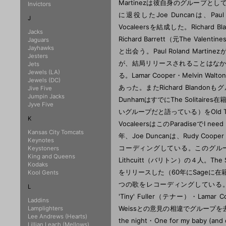
Martinezは彼自身のグループとして
Invictors
に退役したJoe Duncanは、Paul R
J
Vocaleersを結成した。Richa
Jacks
Richard Barrett（元The Va
Jaguars
Jayhawks
と出会う。Paul Roland Martin
Jesters
が、結局リリースされることはなかった。
Jets
Jewels (LA)
る。Lamar Cooper・Melvin 
Jewels (DC)
あった。またRichard Blandon
Jive Five
Jumpin Jacks
DunhamはすでにThe Solitaire
Jyve Five
いグループだと語っている）をOld T
K
VocaleersはこのParadiseでI nee
Kansas City Tomcats
年、Joe Duncanは、Rudy Coo
Keynotes
コーディングしている。このグループのメン
Keystoners
King and Queens
Lithcuitt（バリトン）の４人。The 
Kodaks
をリリースした（60年にSageに在籍したT
Kool Gents
つの歌をレコーディングしている。この頃の
L
'Tiny' Fuller（テナー）・La
Laddins
Weissとの意見の相違でグループを去っ
Lamplighters
Lee Andrews (Hearts)
the night・One for my baby 
Lillian Leach (Mellows)