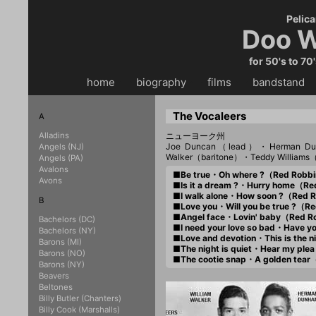
Pelica
Doo W
for 50's to 70
home
・・
biography
・・
films
・・
bandstand
・
The Vocaleers
A
Alladins
ニューヨーク州
Joe Duncan（lead）・Herman Dun
Angels (NJ)
Walker（baritone）・Teddy Williams
Angels (PA)
Avalons
■Be true・Oh where ?（Red Robb
Avons
■Is it a dream ?・Hurry home（R
■I walk alone・How soon ?（Red 
B
■Love you・Will you be true ?（R
■Angel face・Lovin' baby（Red 
Bachelors (DC)
■I need your love so bad・Have 
Bachelors (NY)
■Love and devotion・This is the
Barons (MI)
■The night is quiet・Hear my p
Barons (NO)
■The cootie snap・A golden tear
Barons (NY)
Beavers
Beltones
Billy Butler (Chanters)
Billy Cook (Marshalls)