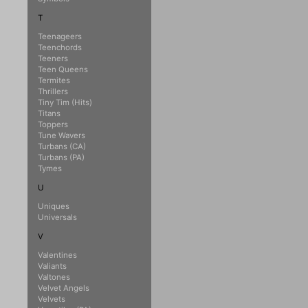
T
Teenageers
Teenchords
Teeners
Teen Queens
Termites
Thrillers
Tiny Tim (Hits)
Titans
Toppers
Tune Wavers
Turbans (CA)
Turbans (PA)
Tymes
U
Uniques
Universals
V
Valentines
Valiants
Valtones
Velvet Angels
Velvets