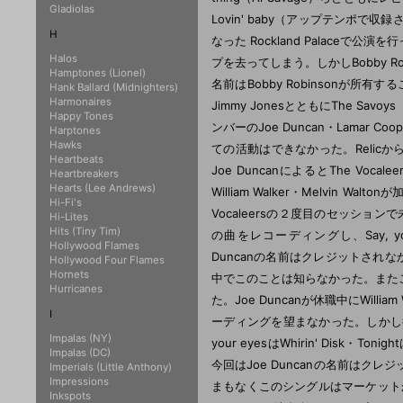
Gladiolas
Lovin' baby（アップテンポで
H
なった Rockland Palaceで公演
Halos
プを去ってしまう。しかしBobby Ro
Hamptones (Lionel)
名前はBobby Robinsonが所有することと
Hank Ballard (Midnighters)
Harmonaires
Jimmy JonesとともにThe Savo
Happy Tones
ンバーのJoe Duncan・Lamar Co
Harptones
Hawks
ての活動はできなかった。Relicからリリ
Heartbeats
Joe DuncanによるとThe 
Heartbreakers
Hearts (Lee Andrews)
William Walker・Melvin Wal
Hi-Fi's
Vocaleersの２度目のセッションで
Hi-Lites
Hits (Tiny Tim)
の曲をレコーディングし、Say, yo
Hollywood Flames
Duncanの名前はクレジットされな
Hollywood Four Flames
Hornets
中でこのことは知らなかった。またこの頃ま
Hurricanes
た。Joe Duncanが休職中にWill
I
ーディングを望まなかった。しかし後年
Impalas (NY)
your eyesはWhirin' Disk・
Impalas (DC)
今回はJoe Duncanの名前は
Imperials (Little Anthony)
Impressions
まもなくこのシングルはマーケットから姿
Inkspots