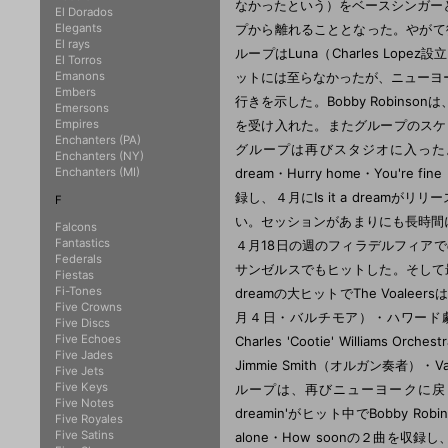
なかったという）をベースシンガーとし
El Dorados
Elegants
プから離れることとなった。やがて彼は回復
El rays
ループはLuna（Charles Lopez
El Torros
Emanons
ットには至らなかったが、ニューヨ
Embers
行きを示した。Bobby Robin
Emersons
Empires
を受け入れた。またグループのスケジュール
Enchanters (PA)
グループは再びスタジオに入った。同
Enchanters (NY)
Enchanters (MI)
dream・Hurry home・You're f
録し、４月にIs it a dreamがリリー
F
い。セッションがあまりにも長時間にわ
Falcons
Fantastics
４月18日の週のフィラデルフィア
Federals
サンゼルスでもヒットした。そして最
Fiestas
Fi-Tones
dreamの大ヒットでThe Voal
Five Crowns
月４日・バルチモア）・ハワード
Five Discs
Five Echoes
Charles 'Cootie' Williams O
Five Jades
Jimmie Smith（オルガン奏者）
Five Jets
Five Keys
ループは、再びニューヨークに戻り
Five Notes
dreamin'がヒット中でBobby 
Five Royales
Five Satins
alone・How soonの２曲を収録し、再び