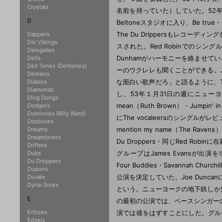
Crystals
名前を持っていた）していた。52年1
D
Beltoneスタジオに入り、Be tr
The Du Drippersもレコーデ
Dappers
Del Vikings
スされた。Red Robinでのシング
Delegates
Dunhamがハーモニーを絡ませている。
Dells
Dell Tones (Delltones)
ーのウクレレも聞くことができる。J
Demens
な面白い歌声だろ」と語るように、Th
Diablos
Diamonds
し、53年１月31日の週にニューヨークで
Ding Dongs
mean（Ruth Brown）・Jumpin' i
Dodgers
Dominoes (Billy Ward)
にThe vocaleersのシングルがレビューされ
Dootones
mention my name（The Ravens）・
Dreams
Dreamlovers
Du Droppers・同じRed Robi
Drifters
グループはJames Evansが出演を
Dubs
Du Droppers
Four Buddies・Savannah 
Dupons
公演を決定していた。Joe Dun
Duvals
Dyna-Sores
という。ニューヨークの地下鉄しか知ら
E
の最初の公演では、ベースシンガーのT
Echoes
演では彼をはずすことにした。グループの
Edsels