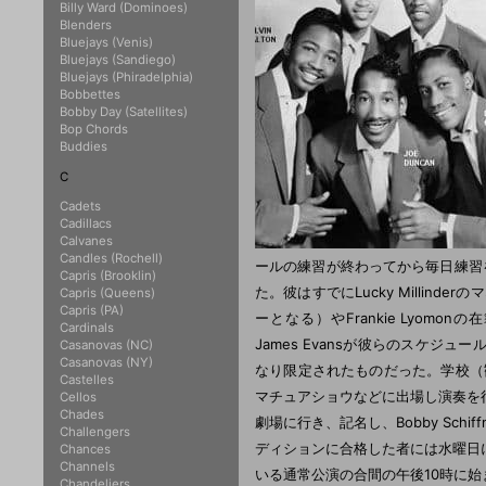
Billy Ward (Dominoes)
Blenders
Bluejays (Venis)
Bluejays (Sandiego)
Bluejays (Phiradelphia)
Bobbettes
Bobby Day (Satellites)
Bop Chords
Buddies
C
Cadets
Cadillacs
Calvanes
Candles (Rochell)
ールの練習が終わってから毎日練習をく
Capris (Brooklin)
た。彼はすでにLucky Millinder
Capris (Queens)
Capris (PA)
ーとなる）やFrankie Lyomo
Cardinals
James Evansが彼らのスケ
Casanovas (NC)
Casanovas (NY)
なり限定されたものだった。学校（観
Castelles
マチュアショウなどに出場し演奏を
Cellos
Chades
劇場に行き、記名し、Bobby Sc
Challengers
ディションに合格した者には水曜日
Chances
Channels
いる通常公演の合間の午後10時に
Chandeliers