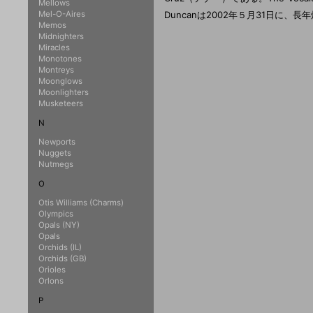
Mellows
Mel-O-Aires
Duncanは2002年５月31日に、
Memos
Midnighters
Miracles
Monotones
Montreys
Moonglows
Moonlighters
Musketeers
N
Newports
Nuggets
Nutmegs
O
Otis Williams (Charms)
Olympics
Opals (NY)
Opals
Orchids (IL)
Orchids (GB)
Orioles
Orlons
P