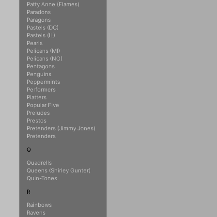
Patty Anne (Flames)
Paradons
Paragons
Pastels (DC)
Pastels (IL)
Pearls
Pelicans (MI)
Pelicans (NO)
Pentagons
Penguins
Peppermints
Performers
Platters
Popular Five
Preludes
Prestos
Pretenders (Jimmy Jones)
Pretenders
Q
Quadrells
Queens (Shirley Gunter)
Quin-Tones
R
Rainbows
Ravens