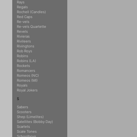
Rays
Regals
Rochell (Candles)
Red Caps
Re-vels
Re-vels Quartette
Revels
Rivieras
Rivileers
Rivingtons
Rob Roys
Robins
Robins (LA)
Rockets
Romancers
Romeos (NC)
Romeos (MI)
Royals
Royal Jokers
S
Sabers
Scooters
Shep (Limelites)
Satellites (Bobby Day)
Scarlets
Scale Tones
Schoolboys