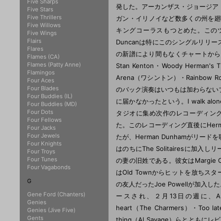
Five Sharps
発した。アーカンザス・ジョージア
Five Stars
Five Thrillers
ガン・イリノイなど数多くの州を廻り、ブルック
Five Willows
キングコーラスもつとめた。このツアー中
Five Wings
Flairs
Duncanは特にこのシングルリリース
Flares
の新譜により間もなくチャートから姿を消した。
Flames (CA)
Flames (Patty Anne)
Stan Kenton・Woody Herman'
Flamingos
Arena（ワシントン）・Rainbow
Four Aces
Four Blades
のバック演奏はいつもは加わらない
Four Buddies (IL)
に届かなかったという。I walk al
Four Buddies (MD)
Four Dots
タジオに集め次作のレコーディングに取りか
Four Fellows
た。このレコーディング直後にHerma
Four Jacks
Four Jewels
たが、Herman Dunhamがリー
Four Knights
はのちにThe Solitairesに加
Four Troys
Four Tunes
の妻の旧姓である。彼女はMargie Curti
Four Vagabonds
はOld Townからヒットを放ちスター
G
の友人だったJoe Powellが加入し
Gene Ford (Chanters)
ースされ、２月13日の週に、Are you lo
Genies
heart（The Charmers）・Too late
Genies (Jive Five)
Gents
thing（Al Savage）らとともに