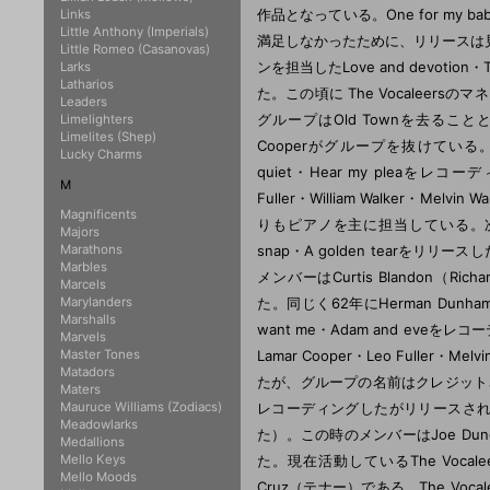
作品となっている。One for my b
Links
Little Anthony (Imperials)
満足しなかったために、リリースは見送ら
Little Romeo (Casanovas)
ンを担当したLove and devoti
Larks
Latharios
た。この頃に The Vocaleers
Leaders
グループはOld Townを去ることと
Limelighters
Limelites (Shep)
Cooperがグループを抜けている。Joe
Lucky Charms
quiet・Hear my pleaをレコーデ
M
Fuller・William Walker・
Magnificents
りもピアノを主に担当している。次にグルー
Majors
Marathons
snap・A golden tearをリ
Marbles
メンバーはCurtis Blandon（Richar
Marcels
Marylanders
た。同じく62年にHerman DunhamはO
Marshalls
want me・Adam and eveをレ
Marvels
Master Tones
Lamar Cooper・Leo Fuller・Me
Matadors
たが、グループの名前はクレジットされなかっ
Maters
Mauruce Williams (Zodiacs)
レコーディングしたがリリースされていな
Meadowlarks
た）。この時のメンバーはJoe Duncun・Pa
Medallions
Mello Keys
た。現在活動しているThe VocaleersはJ
Mello Moods
Cruz（テナー）である。The Voca