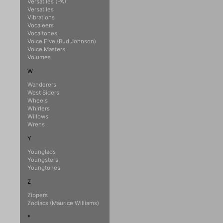
Versatiles (PA)
Versatiles
Vibrations
Vocaleers
Vocaltones
Voice Five (Bud Johnson)
Voice Masters
Volumes
W
Wanderers
West Siders
Wheels
Whirlers
Willows
Wrens
Y
Younglads
Youngsters
Youngtones
Z
Zippers
Zodiacs (Maurice Williams)
*