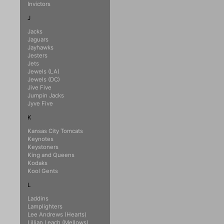
Invictors
J
Jacks
Jaguars
Jayhawks
Jesters
Jets
Jewels (LA)
Jewels (DC)
Jive Five
Jumpin Jacks
Jyve Five
K
Kansas City Tomcats
Keynotes
Keystoners
King and Queens
Kodaks
Kool Gents
L
Laddins
Lamplighters
Lee Andrews (Hearts)
Lillian Leach (Mellows)