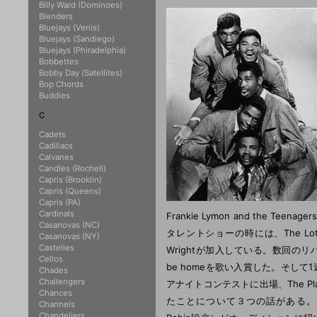
Billy Ward (Dominoes)
Blenders
Bluejays (Venis)
Bluejays (Sandiego)
Bluejays (Phiradelphia)
Bobbettes
Bobby Day (Satellites)
Bop Chords
Buddies
C
Cadets
Cadillacs
Calvanes
Candles (Rochell)
Capris (Brooklin)
Capris (Queens)
Capris (PA)
Cardinals
Frankie Lymon and the
Casanovas (NC)
タレントショーの時には、The Lothar
Casanovas (NY)
Castelles
Wrightが加入している。数回のリハー
Cellos
be homeを歌い入賞した。そし
Chades
Challengers
アナイトコンテストに出場、The Plat
Chances
たことについて３つの話がある。（１）
Channels
Chandeliers