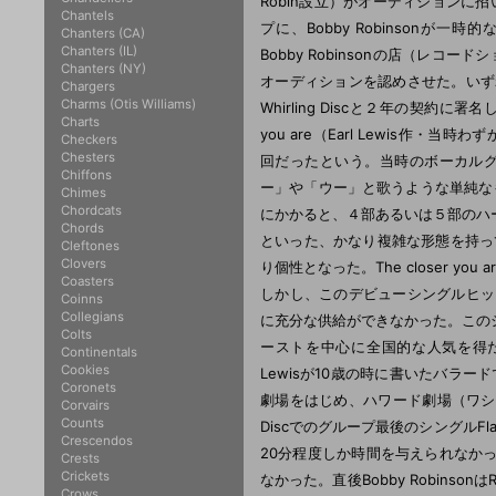
Robin設立）がオーディション
Chantels
プに、Bobby Robinson
Chanters (CA)
Chanters (IL)
Bobby Robinsonの店（レ
Chanters (NY)
オーディションを認めさせた。いずれに
Chargers
Charms (Otis Williams)
Whirling Discと２年の契約に署
Charts
you are（Earl Lewis作
Checkers
Chesters
回だったという。当時のボーカル
Chiffons
ー」や「ウー」と歌うような単純な
Chimes
Chordcats
にかかると、４部あるいは５部のハ
Chords
といった、かなり複雑な形態を持っ
Cleftones
Clovers
り個性となった。The closer 
Coasters
しかし、このデビューシングルヒットに
Coinns
Collegians
に充分な供給ができなかった。この
Colts
ーストを中心に全国的な人気を得た。56年
Continentals
Cookies
Lewisが10歳の時に書いたバラ
Coronets
劇場をはじめ、ハワード劇場（ワシン
Corvairs
Counts
Discでのグループ最後のシングルFlam
Crescendos
20分程度しか時間を与えられなか
Crests
Crickets
なかった。直後Bobby Robinson
Crows