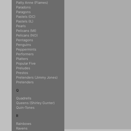
Patty Anne (Flames)
Paradons
Paragons
Pastels (DC)
Pastels (IL)
Pearls
Pelicans (MI)
Pelicans (NO)
Pentagons
Penguins
Peppermints
Performers
Platters
Popular Five
Preludes
Prestos
Pretenders (Jimmy Jones)
Pretenders
Q
Quadrells
Queens (Shirley Gunter)
Quin-Tones
R
Rainbows
Ravens