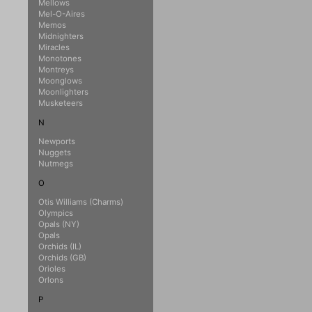
Mellows
Mel-O-Aires
Memos
Midnighters
Miracles
Monotones
Montreys
Moonglows
Moonlighters
Musketeers
N
Newports
Nuggets
Nutmegs
O
Otis Williams (Charms)
Olympics
Opals (NY)
Opals
Orchids (IL)
Orchids (GB)
Orioles
Orlons
P