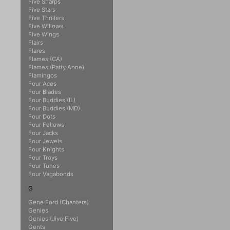
Five Sharps
Five Stars
Five Thrillers
Five Willows
Five Wings
Flairs
Flares
Flames (CA)
Flames (Patty Anne)
Flamingos
Four Aces
Four Blades
Four Buddies (IL)
Four Buddies (MD)
Four Dots
Four Fellows
Four Jacks
Four Jewels
Four Knights
Four Troys
Four Tunes
Four Vagabonds
G
Gene Ford (Chanters)
Genies
Genies (Jive Five)
Gents