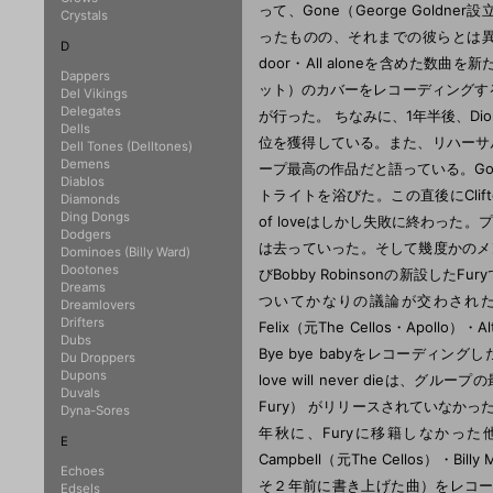
って、Gone（George Goldn
Crystals
ったものの、それまでの彼らとは異なった
D
door・All aloneを含めた数曲を新たに
Dappers
ット）のカバーをレコーディングすることにし
Del Vikings
Delegates
が行った。 ちなみに、1年半後、Dion 
Dells
位を獲得している。また、リハーサルと
Dell Tones (Delltones)
Demens
ープ最高の作品だと語っている。G
Diablos
トライトを浴びた。この直後にClift
Diamonds
Ding Dongs
of loveはしかし失敗に終わっ
Dodgers
は去っていった。そして幾度かのメ
Dominoes (Billy Ward)
Dootones
びBobby Robinsonの新設した
Dreams
ついてかなりの議論が交わされたといわれ
Dreamlovers
Drifters
Felix（元The Cellos・Apollo）・Alt
Dubs
Bye bye babyをレコーディン
Du Droppers
Dupons
love will never dieは、グル
Duvals
Fury） がリリースされていなか
Dyna-Sores
年秋に、Furyに移籍しなかった他のオリジ
E
Campbell（元The Cellos）・Billy 
Echoes
そ２年前に書き上げた曲）をレコーデ
Edsels