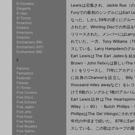
El Dorados
Lewisは召集され、Jackie Rue
Elegants
Furyでの最初のシングルにはEarl Lew
El rays
El Torros
なった。しかし59年の遅くにグルー
Emanons
されたが、Whirling Discでの
Embers
Emersons
リリースされた。メンバーにはLarry
Empires
れていた。一方、Tony Williams（The
Enchanters (PA)
Enchanters (NY)
スしている。Larry Hampden
Enchanters (MI)
Earl LewisはThe Earl Jad
F
Brown・John Felixらは新しいThe C
Falcons
ト）をリリースし、71年にアカデミー
Fantastics
に自身のChannelを設立し、Billy
Federals
Fiestas
thousand miles away
Fi-Tones
けて6枚のシングルと1枚のアルバムを
Five Crowns
Five Discs
Earl Lewis以外はThe Heartspi
Five Echoes
Wiley（～90）・Butch Phillips
Five Jades
Five Jets
PhillipsはThe Del Viking
Five Keys
年代の中頃まで続いた。 87年にEarl Lew
Five Notes
Five Royales
スしている。 この歌はグループの
Five Satins