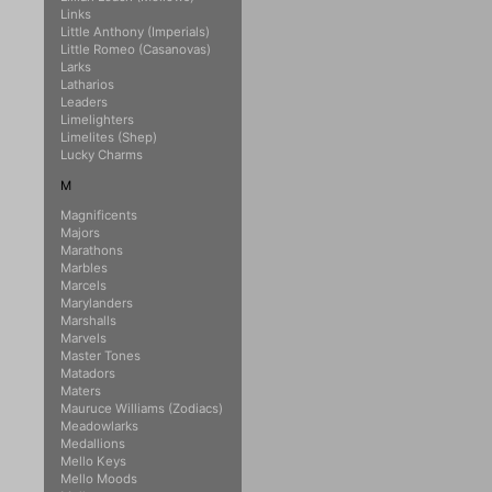
Links
Little Anthony (Imperials)
Little Romeo (Casanovas)
Larks
Latharios
Leaders
Limelighters
Limelites (Shep)
Lucky Charms
M
Magnificents
Majors
Marathons
Marbles
Marcels
Marylanders
Marshalls
Marvels
Master Tones
Matadors
Maters
Mauruce Williams (Zodiacs)
Meadowlarks
Medallions
Mello Keys
Mello Moods