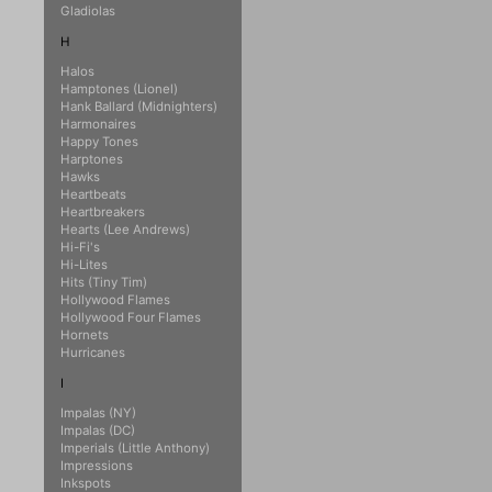
Gladiolas
H
Halos
Hamptones (Lionel)
Hank Ballard (Midnighters)
Harmonaires
Happy Tones
Harptones
Hawks
Heartbeats
Heartbreakers
Hearts (Lee Andrews)
Hi-Fi's
Hi-Lites
Hits (Tiny Tim)
Hollywood Flames
Hollywood Four Flames
Hornets
Hurricanes
I
Impalas (NY)
Impalas (DC)
Imperials (Little Anthony)
Impressions
Inkspots