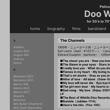
Pelica
Doo W
for 50's to 70
home
・・
biography
・・
films
・・
bandstand
・
The Channels
A
Alladins
1955年・ニューヨーク州・ニューヨー
Earl Lewis（lead・41.02.11～）・Larr
Angels (NJ)
Edward Doulphin（baritone）・Clifto
Angels (PA)
Avalons
■The closer you are・Now you kn
Avons
■The Gleam in your eyes・Stars i
■I really love you・What do you 
B
■Flames in my heart・My loving 
■That's mt desire・Stay as you
Bachelors (DC)
■Alter of love・All alone（Gone-
Bachelors (NY)
■My love will never die・Bya by
Barons (MI)
■The girl next door・My hearts i
Barons (NO)
■Sad song・My love（Enjoy-200
Barons (NY)
LP
Beavers
■The Best of Whirlin Disc Recor
Beltones
■Rumble（Jubilee-1114）
Billy Butler (Chanters)
■Here's the hits（Fire-100）
Billy Cook (Marshalls)