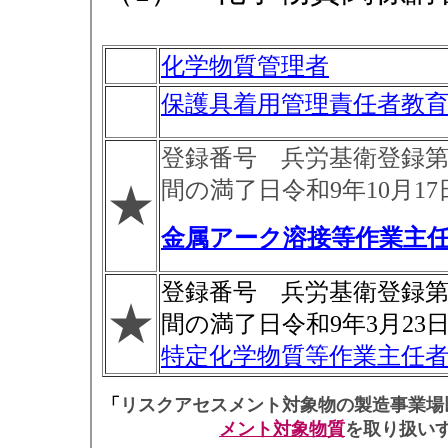
化学物質管理者
保護具着用管理責任者教
登録番号 兵労基衛登録第
間の満了日令和9年10月17
★
金属アーク溶接等作業主
登録番号 兵労基衛登録第
★
間の満了日令和9年3月23
特定化学物質等作業主任
「
リスクアセスメント対象物の製造事業場
メント対象物質
を取り扱い