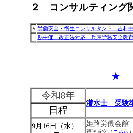
２ コンサルティング
労働安全・衛生コンサルタント 吉村
★
熱中症 改正法対応 兵庫労務安全教
★
令和8年
潜水士 受験
日程
姫路労働会館
9月16日（水）
視聴覚室（
こちら