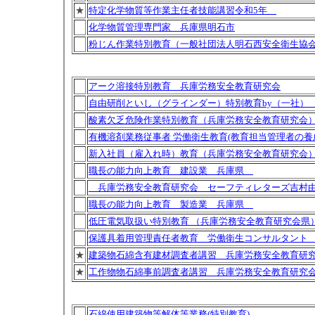
★
特定化学物質等作業主任者技能講習令和5年
化学物質管理専門家 兵庫県明石市
粉じん作業特別教育（一般社団法人明石西安全衛生協
アーク溶接特別教育 兵庫労務安全教育研究会
自由研削といし（グラインダー）特別教育by（一社）
酸素欠乏危険作業特別教育（兵庫労務安全教育研究会
有機溶剤業務従事者 労働衛生教育(教育担当管理者の養
新入社員（雇入れ時）教育（兵庫労務安全教育研究
職長の能力向上教育 建設業 兵庫県
兵庫労務安全教育研究会 セーフティレターズ吉村
職長の能力向上教育 製造業 兵庫県
低圧電気取扱い特別教育 （兵庫労務安全教育研究会県
保護具着用管理責任者教育 労働衛生コンサルタント
★
建築物石綿含有建材調査者講習 兵庫労務安全教育研
★
工作物物石綿事前調査者講習 兵庫労務安全教育研究
石綿使用建築物等解体等業務(特別教育)