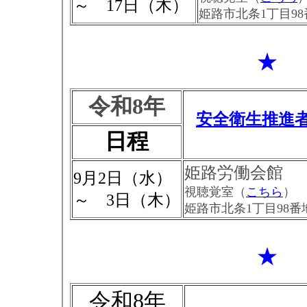
～ 17日（木）
姫路市北条1丁目98
★
令和8年
安全衛生推進
日程
姫路労働会館
9月2日（水）
視聴覚室（
こちら
）
～ 3日（木）
姫路市北条1丁目98番
★
令和8年