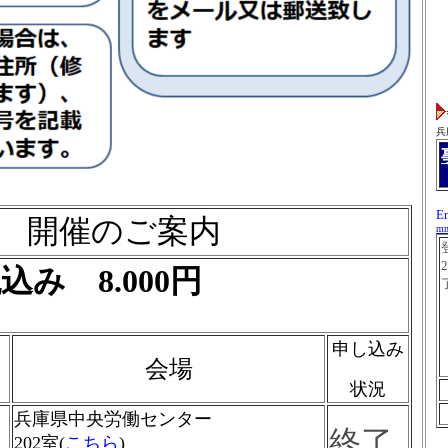
兵
E
開催のご案内
mm
み 8.000円
申し込み
会場
状況
兵庫県中央労働センター
終了
202室(
こちら
)