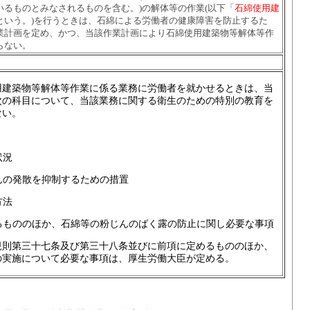
いるものとみなされるものを含む。)の解体等の作業(以下「
石綿使用建
という。)を行うときは、石綿による労働者の健康障害を防止するた
業計画を定め、かつ、当該作業計画により石綿使用建築物等解体等作
らない。
用建築物等解体等作業に係る業務に労働者を就かせるときは、当
次の科目について、当該業務に関する衛生のための特別の教育を
ない。
状況
んの発散を抑制するための措置
方法
るもののほか、石綿等の粉じんのばく露の防止に関し必要な事項
規則第三十七条及び第三十八条並びに前項に定めるもののほか、
の実施について必要な事項は、厚生労働大臣が定める。