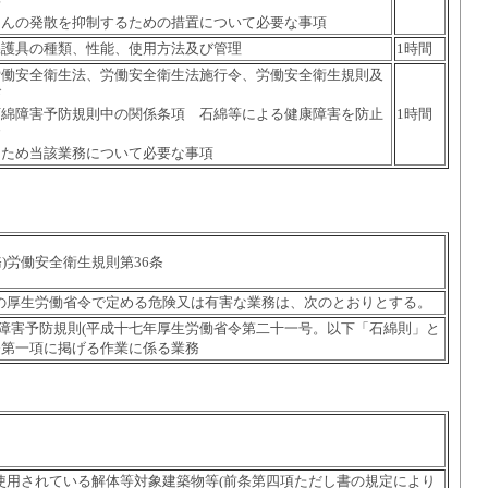
粉
じんの発散を抑制するための措置について必要な事項
保護具の種類、性能、使用方法及び管理
1時間
労働安全衛生法、労働安全衛生法施行令、労働安全衛生規則及
び
石綿障害予防規則中の関係条項 石綿等による健康障害を防止
1時間
す
るため当該業務について必要な事項
)労働安全衛生規則第36条
の厚生労働省令で定める危険又は有害な業務は、次のとおりとする。
障害予防規則(平成十七年厚生労働省令第二十一号。以下「石綿則」と
条第一項に掲げる作業に係る業務
使用されている解体等対象建築物等(前条第四項ただし書の規定により