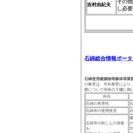
その他
吉村由紀夫
し必要
石綿総合情報ポータ
石綿使用建築物等解体等業
の教育は、学科教育により
囲について同表の下欄に掲
科目
石綿の有害性
石綿等の使用状況
石綿等の粉じんの発散
を