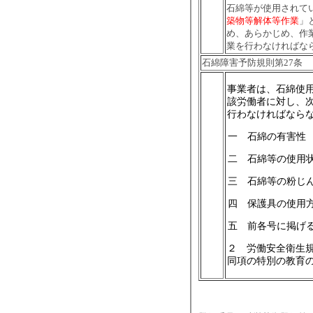
石綿等が使用されて
築物等解体等作業
」
め、あらかじめ、作
業を行わなければな
石綿障害予防規則第27条
事業者は、石綿使
該労働者に対し、
行わなければなら
一 石綿の有害性
二 石綿等の使用
三 石綿等の粉じ
四 保護具の使用
五 前各号に掲げ
２ 労働安全衛生
同項の特別の教育