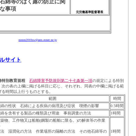
石綿等のばく露の防止に関
な事項
元労働基準監督署長
mmm2010sw@ares.eonet.ne.jp
ルサイト
務特別教育規程
石綿障害予防規則第二十七条第一項
の規定による特別
、次の表の上欄に掲げる科目に応じ、それぞれ、同表の中欄に掲げる範
げる時間以上行うものとする。
範囲
時間
石綿の性状 石綿による疾病の病理及び症状 喫煙の影響
0.5時間
石綿を含有する製品の種類及び用途 事前調査の方法
1時間
建築物、工作物又は船舶(鋼製の船舶に限る。)の解体等の作業
の
方法 湿潤化の方法 作業場所の隔離の方法 その他石綿等の
1時間