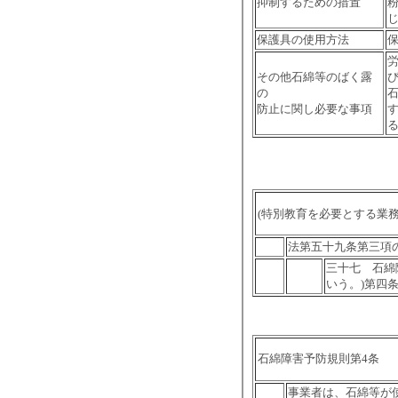
抑制するための措置
保護具の使用方法
その他石綿等のばく露
の
防止に関し必要な事項
(特別教育を必要とする業務
法第五十九条第三項
三十
七 石綿
いう。)第四
石綿障害予防規則第4条
事業者は、石綿等が