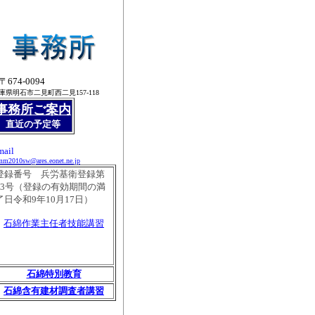
〒674-0094
庫県明石市二見町西二見157-118
事務所ご案内
直近の予定等
mail
m2010sw@ares.eonet.ne.jp
登録番号 兵労基衛登録第
23号（登録の有効期間の満
了日令和9年10月17日）
石綿作業主任者技能講習
石綿特別教育
石綿含有建材調査者講習