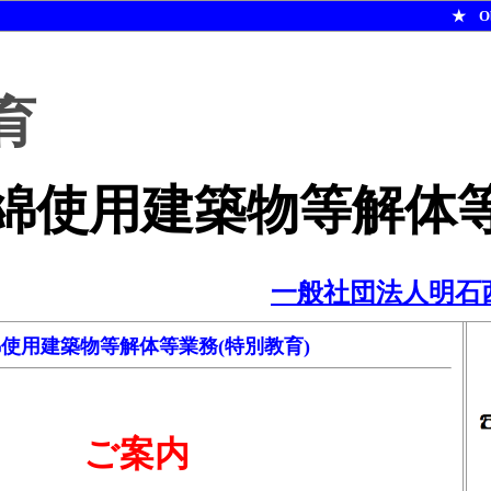
★ O
育
綿使用建築物等解体
一般社団法人明石
使用建築物等解体等業務(特別教育)
ご案内