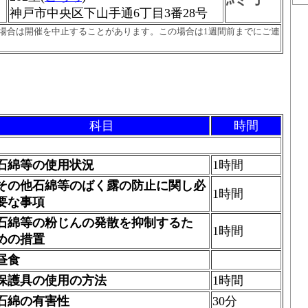
神戸市中央区下山手通6丁目3番28号
場合は開催を中止することがあります。この場合は1週間前までにご連
科目
時間
石綿等の使用状況
1時間
その他石綿等のばく露の防止に関し必
1時間
要な事項
石綿等の粉じんの発散を抑制するた
1時間
めの措置
昼食
保護具の使用の方法
1時間
石綿の有害性
30分