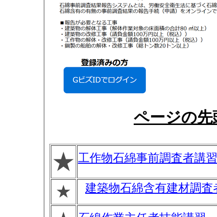
ページの先
★
工作物石綿事前調査者講
建築物石綿含有建材調査
★