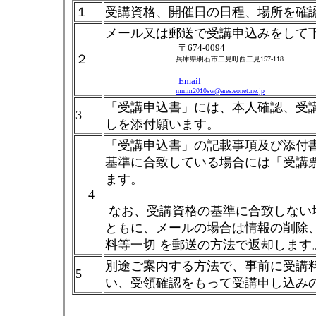
１
受講資格、開催日の日程、場所を確
メール又は郵送で受講申込みをして
〒674-0094
２
兵庫県明石市二見町西二見157-118
Email
mmm2010sw@ares.eonet.ne.jp
「受講申込書」には、本人確認、受
3
しを添付願います。
「受講申込書」の記載事項及び添付
基準に合致している場合には「受講
ます。
4
なお、受講資格の基準に合致しない
ともに、メールの場合は情報の削除
料等一切 を郵送の方法で返却します
別途ご案内する方法で、事前に受講
5
い、受領確認をもって受講申し込み