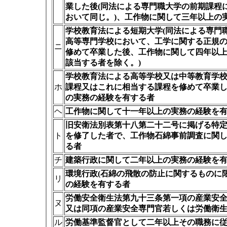
業した後(同法による専門職大学の前期課程
おいて同じ。)、工作物に関して三年以上の
学校教育法による短期大学(同法による専門
高等専門学校において、工学に関する正規
ニ
修めて卒業した後、工作物に関して四年以上
該当する者を除く。)
学校教育法による高等学校又は中等教育学
ホ
課程又はこれに相当する課程を修めて卒業
の実務の経験を有する者
ヘ
工作物に関して十一年以上の実務の経験を
旧安衛法別表第十八第二十二号に掲げる特
ト
を修了した者で、工作物石綿事前調査に関
る者
チ
建築行政に関して二年以上の実務の経験を
環境行政(石綿の飛散の防止に関するものに
リ
の経験を有する者
労働安全衛生法第九十三条第一項の産業安
ヌ
又は同項の産業安全専門官若しくは労働衛
ル
労働基準監督官として二年以上その職務に