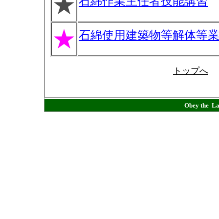
★
石綿作業主任者技能講習
★
石綿使用建築物等解体等
トップへ
Obey t