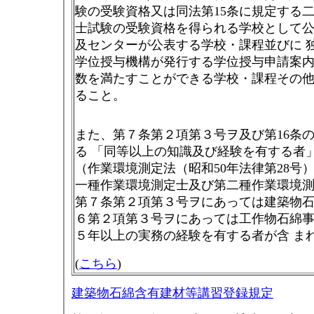
験の受験資格又は同法第15条に規定する
士試験の受験資格を得られる学校として
及センターが公表する学校・課程並びに 
学位授与機構が発行する学位授与申請案
数を満たすことができる学校・課程その
ること。
また、第７条第２項第３号ヲ及び第16条
る 「同等以上の知識及び経験を有する者
（作業環境測定法（昭和50年法律第28号
一種作業環境測定士及び第二種作業環境測
第７条第２項第３号ヲにあっては建築物石
６第２項第３号ヲにあっては工作物石綿事
５年以上の実務の経験を有する者が含 ま
(
こちら
)
建築物石綿含有建材等講習登録規定