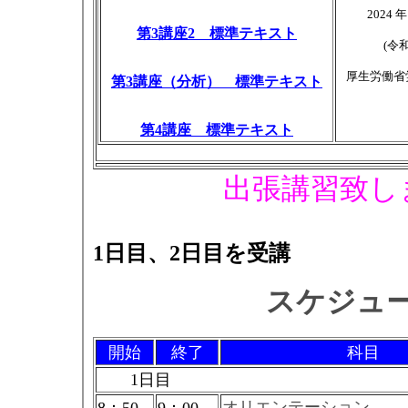
2024
第3講座2 標準テキスト
(令
厚生労働省
第3講座（分析） 標準テキスト
第4講座 標準テキスト
出張講習致し
1日目、2日目を受講
スケジュ
開始
終了
科目
1日目
オリエンテーション
8：50
9：00