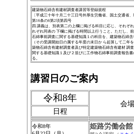
建築物石綿含有建材調査者講習等登録規程
〔平成三十年十月二十三日号外厚生労働省、国土交通省、
第16条の6第2項第四号
四 講義は、別表第二の上欄に掲げる科目に応じ、それぞ
れぞれ同表の 下欄に掲げる時間以上行うこと。ただし、
石綿事前調査に関する基礎知識１の科目を、建築物石綿含
（その受講開始日の属する年度の末日か ら起算して二年
築物石綿含有建材調査者及び特定建築物石綿含有建材 調
関する基礎知識１及び２並びに工作物石綿事前調査報告書
る。
講習日のご案内
令和8年
会
日程
姫路労働会館
令和8年
6月22日（月）