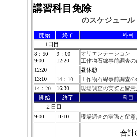
講習科目免除
のスケジュール
開始
終了
科目
1日目
オリエンテーション
8：50
9：00
9:00
12:20
工作物石綿事前調査の
12:20
昼休憩
13:10
14：10
工作物石綿事前調査の
16:30
14：20
現場調査の実際と留意
開始
終了
科目
２日目
9:00
11:10
現場調査の実際と留意
合計