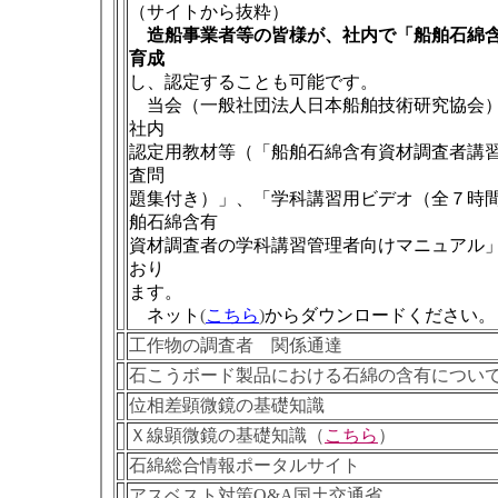
（サイトから抜粋）
造船事業者等の皆様が、社内で「船舶石綿
育成
し、認定することも可能です。
当会（一般社団法人日本船舶技術研究協会）
社内
認定用教材等（「船舶石綿含有資材調査者講
査問
題集付き）」、「学科講習用ビデオ（全７時
舶石綿含有
資材調査者の学科講習管理者向けマニュアル
おり
ます。
ネット
(
こちら
)
からダウンロードください。
工作物の調査者 関係通達
石こうボード製品における石綿の含有につい
位相差顕微鏡の基礎知識
Ｘ線顕微鏡の基礎知識（
こちら
）
石綿総合情報ポータルサイト
アスベスト対策Q&A国土交通省