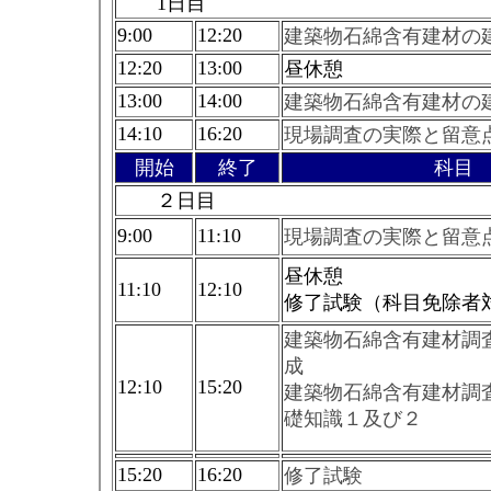
1日目
9:00
12:20
建築物石綿含有建材の
12:20
13:00
昼休憩
13:00
14:00
建築物石綿含有建材の
14:10
16:20
現場調査の実際と留意
開始
終了
科目
２日目
9:00
11:10
現場調査の実際と留意
昼休憩
11:10
12:10
修了試験（科目免除者
建築物石綿含有建材調
成
12:10
15:20
建築物石綿含有建材調
礎知識１及び２
15:20
16:20
修了試験