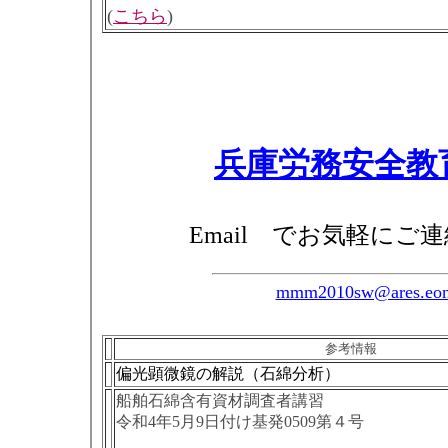
(
こちら
)
兵庫労務安全教
Email でお気軽にご
mmm2010sw@ares.eone
参考情報
偏光顕微鏡の解説（石綿分析）
船舶石綿含有資材調査者講習
令和4年5月9日付け基発0509第４号