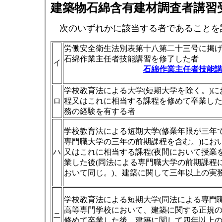
建築物石綿含有建材調査者講習
次のいずれかに該当する者であることを
労働安全衛生法別表第十八第二十三号に掲
石綿作業主任者技能講習を修了した者
イ
石綿作業主任者技能
学校教育法による大学(短期大学を除く。)
ロ
程又はこれに相当する課程を修めて卒業し
務の経験を有する者
学校教育法による短期大学(修業年限が三年
専門職大学の三年の前期課程を含む。)にお
ハ
又はこれに相当する課程(夜間において授業
業した後(同法による専門職大学の前期課程
おいて同じ。)、建築に関して三年以上の実
学校教育法による短期大学(同法による専門
高等専門学校において、建築に関する正規
ニ
修めて卒業した後、建築に関して四年以上の