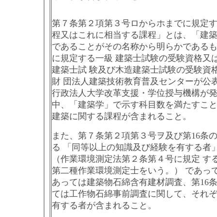
第７条第２項第３号ロからホまでに規定
程又はこれに相当する課程」とは、「建築
であることがその名称から明らかであるも
に規定する一級 建築士試験の受験資格又
建築士試 験及び木造建築士試験の受験資
財 団法人建築技術教育普及センターが公
行政法人大学改革支援・学位授与機構が
中、「建築学」で示す科目数を満たすこ
建築に関する課程が含まれること。
また、第７条第２項第３号ヲ及び第16条
る 「同等以上の知識及び経験を有する者
（作業環境測定法第２条第４号に規定 す
第二種作業環境測定士をいう。） であっ
あっては建築物石綿含有建材調査、第16
ては工作物石綿事前調査に関して、それ
有する者が含まれること。