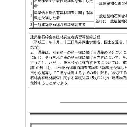
石綿作業主任者技能講習を修了した
1
一般建築物石綿含
者
建築物石綿含有建材調査に関する講
2
一般建築物石綿含
義を受講した者
並びに一般建築物
3
一般建築物石綿含有建材調査者
建築物石綿含有建材調査者講習等登録規程
〔平成三十年十月二十三日号外厚生労働省、国土交通省、
第7条
五 講義は、別表第一の第一欄に掲げる講義の区分ごとに
に応じ、それぞれ同表の第三欄に掲げる内容について、そ
行うこと。ただし、第三号イに該当する者については、建
識1の科目を、工作物石綿事前調査者講習の講義を受講し
日から起算して二年を経過するまでの者に限る。)及び工
石綿含有建材調査に関する基礎知識1及び2並びに建築物
免除することができる。