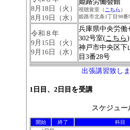
姫路労働会館
8月18日（火）
視聴覚室（
こちら
）
姫路市北条1丁目98番
8月19日（水）
兵庫県中央労働
令和８年
302号室(
こちら
)
9月15日（火）
神戸市中央区下
9月16日（水）
目3番28号
出張講習致し
1日目、2日目を受講
スケジュー
開始
終了
科目