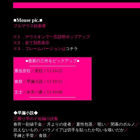
■
Mouse pic.■
フルマウス絵倉庫
※１．マウスオンで一言説明ポップアップ
※２．全て別窓表示
※３．フレームバージョンは
コチラ
■最新の三作をピックアップ■
重低音狂
／音狂／11-10-22
食肢
／早漏小説／11-10-15
文士
／弁天一家／11-10-08
◆早漏小説◆
三擦り半のド短編小説集
春宵一刻値千金
／
月よりの使者
／
夏性包茎
／
呪い
／
閉幕のポルノ
／
抗えないもの
／
パラノイアは切手を貼ったか匂いを嗅いだか
／
手練と手管
／
食肢
／