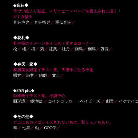
◆音狂◆
ラヴい絵より独立。スリーピースバンドを愛まみれに描く！
※１８禁※
音狂声専
／
音狂指専
／
重低音狂
／
◆花札◆
札や役のイメージをイラスト化するコーナー
松
／
櫻
／
梅
／
菊
／
紅葉
／
牡丹
／
雨島
／
桐島
／
課長
／
◆弁天一家◆
和服美女限定イラスト集。５連作になる予定
唄方
／
詩客
／
絵師
／
文士
／
◆FAN pic.◆
版権物イラスト集。小説中心。
眼球譚
／
鏡地獄
／
コインロッカー・ベイビーズ
／
刺青
／
イケナイ
◆その他◆
どこにもカテゴライズされないもの。動くモノもあり。
華
／
七星
／
動
／
GOGO!
／