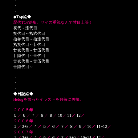
・
・
・
◆Top絵◆
歴代TOP絵集。サイズ重視なんで甘目上等！
初代～漆代目
捌代目～拾弐代目
拾参代目～拾漆代目
拾捌代目～廿代目
廿壱代目～廿伍代目
廿陸代目～丗代目
丗壱代目～丗伍代目
丗陸代目～
・
・
・
◆日記絵◆
Helogを飾ったイラストを月毎に再掲。
２００５年
５
／
６
／
７
／
８
／
９
／
10
／
11
／
12
／
２００６年
１
／
2+3
／
４
／
５
／
６
／
７
／
８
／
９
／
10
／
11+12
／
２００７年
１
／
2+3
／
４
／
５
／
６
／
７
／
8+9
／
10+11
／
12
／