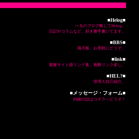
■
Helog
■
へるのブログ略してHelog。
日記やコラムなど、好き勝手書いてます。
■
BBS
■
掲示板。お気軽にどうぞ。
■
link
■
素敵サイト様リンク集。無断リンク多し。
■
HEL?
■
管理人自己紹介。
■
メッセージ・フォーム
■
内緒の話はコチラへどうぞ！