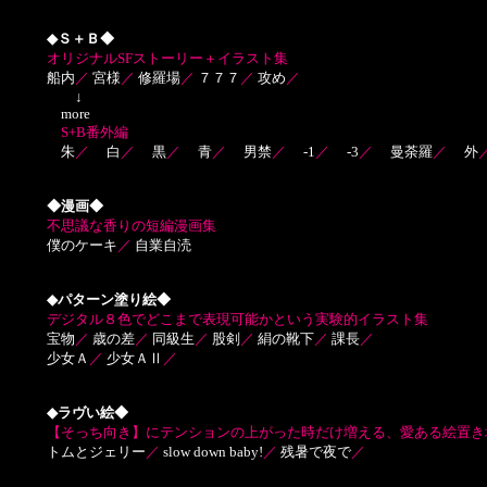
◆Ｓ＋Ｂ◆
オリジナルSFストーリー＋イラスト集
船内
／
宮様
／
修羅場
／
７７７
／
攻め
／
↓
more
S+B番外編
朱
／
白
／
黒
／
青
／
男禁
／
-1
／
-3
／
曼荼羅
／
外
◆漫画◆
不思議な香りの短編漫画集
僕のケーキ
／
自業自涜
◆パターン塗り絵◆
デジタル８色でどこまで表現可能かという実験的イラスト集
宝物
／
歳の差
／
同級生
／
股剣
／
絹の靴下
／
課長
／
少女Ａ
／
少女ＡⅡ
／
◆ラヴい絵◆
【そっち向き】にテンションの上がった時だけ増える、愛ある絵置き
トムとジェリー
／
slow down baby!
／
残暑で夜で
／