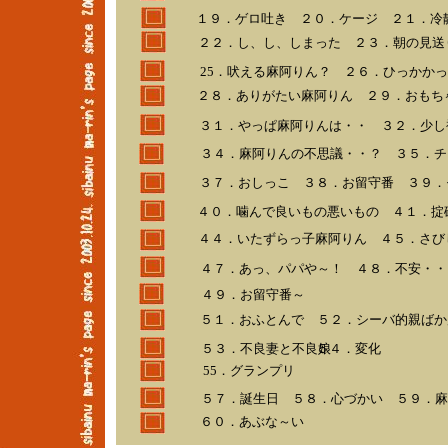
１９．ゲロ吐き ２０．ケージ ２１．冷
２２．し、し、しまった ２３．朝の見送
25．吠える麻阿りん？ ２６．ひっかか
２８．ありがたい麻阿りん ２９．おもち
３１．やっぱ麻阿りんは・・ ３２．少し
３４．麻阿りんの不思議・・？ ３５．チ
３７．おしっこ ３８．お留守番 ３９．
４０．噛んで良いもの悪いもの ４１．掟
４４．いたずらっ子麻阿りん ４５．さび
４７．あっ、パパや～！ ４８．不安・・
４９．お留守番～
５１．おふとんで ５２．シーバ的親ばか
５３．不良妻と不良娘
５４．変化
55．グランプリ
５７．誕生日 ５８．心づかい ５９．麻
６０．あぶな～い