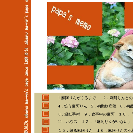
1.麻阿りんがくるまで 2．麻阿りんと
4．笑う麻阿りん 5．初動物病院 6．初
8．避妊手術 ９．食事中の麻阿 １０．
11．ハウス １２．「麻阿りんがいない
１５．怒る麻阿りん １６．麻阿りんの不