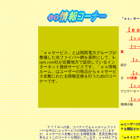
「ｅｏ」サー
【
ｅ
【ｅ
【サ
新
「ｅｏサービス」とは関西電力グループが
整備した光ファイバー網を基幹にして、k-
【ｅ
opti.com社が近畿地方で提供しているイン
紹介
ターネット接続サービスです。「ｅｏ情報
ルーム」はユーザーの視点からｅｏサービ
【ｅ
ス全般にわたる情報交換を行うためのコー
す
9/9更新
ナーです。
【ｅ
ナビゲーター
【ｅ
換掲示板
eoユーザー
「ＦＴＴＨへの道」コーナーでもｅｏホームファイ
Ｐを開設され
バーを中心にｅｏサービスの情報交換を行っています
が、ｅｏサービス全般にわたる情報交換・意見交換が出
来るようこのコーナーを開設しています。ｅｏ64エアな
「eo６４エ