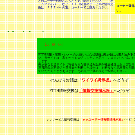
どのユーザーの皆さんもどうぞご活用ください。 「ホ
ームファイバー」などＦＴＴＨ関連のサービスの情報交
コーナー運営
換は「ＦＴＴＨへの道」コーナーでご協力ください。
い。
【お 願 い】
FTTH情報・感想・シメへのお便りなどお気軽に掲示板にお書き込み下
い。当サイトは 和やかさを大切にしたいと思っていますのでご協力お
します。
掲示板など当サイトに寄せられた書き込み記事が社会通念上および当サ
運営理念上不適切と運営者が判断した場合は、お断りなく記事等を削除
ていただくことがあります。その点ご了承のうえご投稿ください。
のんびり対話は
「ワイワイ
掲示板
」
へどうぞ
FTTH情報交換は
「情報交換掲示板」
へどうぞ
へど
ｅｏサービス情報交換は
「ｅｏユーザー情報交換掲示板」