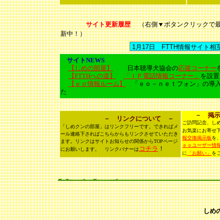
サイト更新履歴
（右側▼ボタンクリックで
新中！）
サイトNEWS
【しめの部屋】
日本聴導犬協会の
応援コーナー
【FTTHへの道】
「ＩＰ電話情報コーナー」
を設
【ｅｏ情報ルーム】
「ｅｏ－ｎｅｔフォン」の導入
た
－ 掲示
－ リンクについて －
ご訪問記念、し
「しめクンの部屋」はリンクフリーです。できればメ
お気楽にお寄せ
ール連絡下さればこちらからもリンクさせていただき
報交換掲示板
を
ます。リンクはサイトお知らせの関係からTOPページ
ｅｏユーザー情
コチラ
！
にお願いします。 リンクバナーは
に
「お願い」
を
しめ