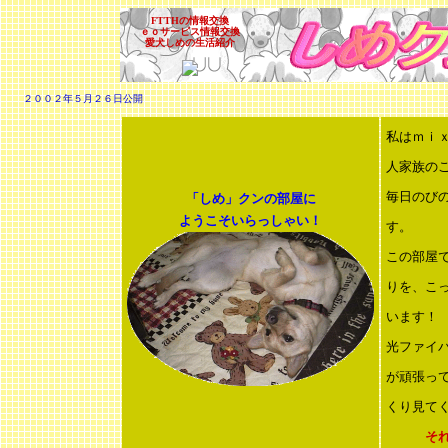
FTTHの情報交換
ｅｏサービス情報交換
愛犬しめの生活紹介
２００２年５月２６日公開
私はｍｉ
人家族の
毎日
のび
「しめ」クンの部屋に
ようこそいらっしゃい！
す。
この部屋
りを、こ
います！
光ファイ
が頑張っ
くり見て
それで