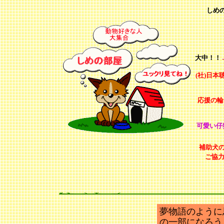
しめ
動物た
大中！！
(社)日
応援の輪
可愛い仔
補助犬の
ご協
夢物語のように
の一部になろう