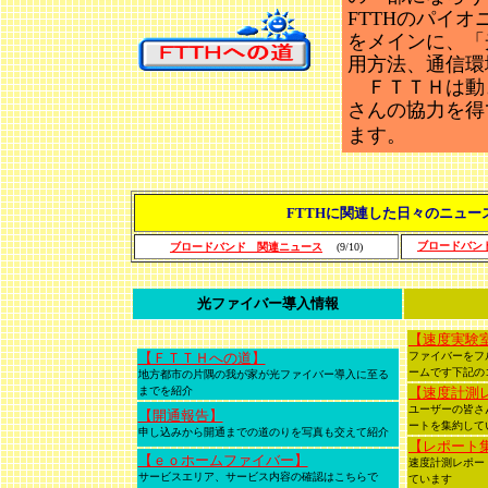
FTTHのパイオ
をメインに、「
用方法、通信環
ＦＴＴＨは動
さんの協力を得
ます。
FTTHに関連した日々のニュ
ブロードバン
ブロードバンド 関連ニュース
(9/10)
光ファイバー導入情報
【速度実験
【ＦＴＴＨへの道】
ファイバーをフ
ームです下記の
地方都市の片隅の我が家が光ファイバー導入に至る
までを紹介
【速度計測
ユーザーの皆さ
【開通報告】
ートを集約して
申し込みから開通までの道のりを写真も交えて紹介
【レポート
【ｅｏホームファイバー】
速度計測レポー
サービスエリア、サービス内容の確認はこちらで
ています