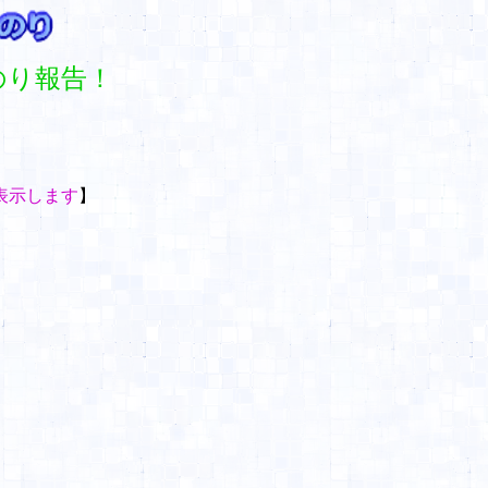
のり報告！
表示します
】