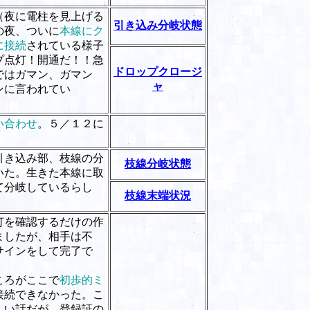
（夜に電柱を見上げる
引き込み分岐状態
の夜、ついに
本線にク
に接続
されている様子
プ点灯！開通だ！！急
ドロップクロージ
ではガマン、ガマン
ャ
ンに言われてい
い合わせ
。５／１２に
引き込み部、枝線の分
枝線分岐状態
いた。生きた本線に取
て分岐しているらし
枝線末端状況
灯を確認するだけの作
ましたが、相手は不
サインをして完了で
ころがここで
初歩的ミ
接続できなかった。こ
しい話だが、登録証の