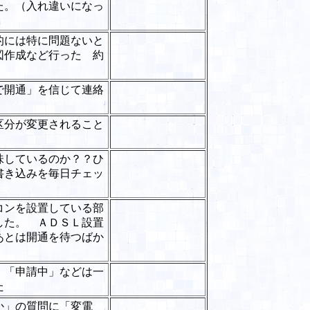
た。（入れ違いになっ
的には特に問題ないと
図作成など行った 約
で開通」を信じて連絡
区分が変更されること
味しているのか？？ひ
書き込みを毎日チェッ
コンを設置している部
した。 ＡＤＳＬ設置
あとは開通を待つばか
 「申請中」などは一
た
」の質問に「変電