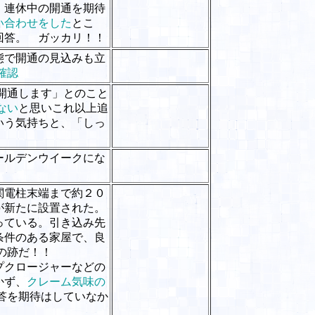
 連休中の開通を期待
い合わせをした
とこ
回答。 ガッカリ！！
態で開通の見込みも立
捗確認
度で開通します」とのこと
いない
と思いこれ以上追
いう気持ちと、「しっ
！
ールデンウイークにな
関電柱末端まで約２０
が新たに設置された。
っている。引き込み先
条件のある家屋で、良
の跡だ！！
プクロージャーなどの
かず、
クレーム気味の
答を期待はしていなか