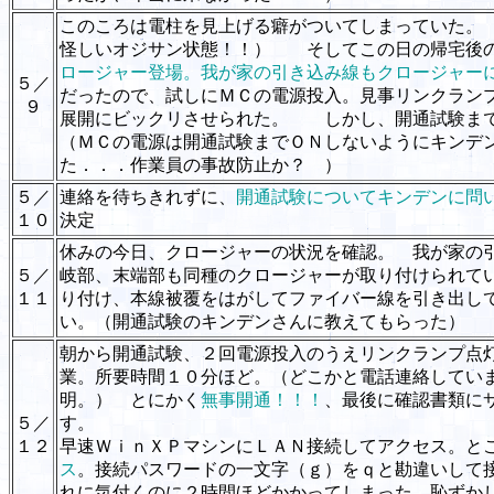
このころは電柱を見上げる癖がついてしまっていた。
怪しいオジサン状態！！） そしてこの日の帰宅後
ロージャー登場。我が家の引き込み線もクロージャー
５／
だったので、試しにＭＣの電源投入。見事リンクラン
９
展開にビックリさせられた。 しかし、開通試験ま
（ＭＣの電源は開通試験までＯＮしないようにキンデ
た．．．作業員の事故防止か？ ）
５／
連絡を待ちきれずに、
開通試験についてキンデンに問
１０
決定
休みの今日、クロージャーの状況を確認。 我が家の
５／
岐部、末端部も同種のクロージャーが取り付けられて
１１
り付け、本線被覆をはがしてファイバー線を引き出し
い。（開通試験のキンデンさんに教えてもらった）
朝から開通試験、２回電源投入のうえリンクランプ点
業。所要時間１０分ほど。（どこかと電話連絡してい
明。） とにかく
無事開通！！！
、最後に確認書類に
５／
す。
１２
早速ＷｉｎＸＰマシンにＬＡＮ接続してアクセス。と
ス
。接続パスワードの一文字（ｇ）をｑと勘違いして
れに気付くのに２時間ほどかかってしまった。恥ずか