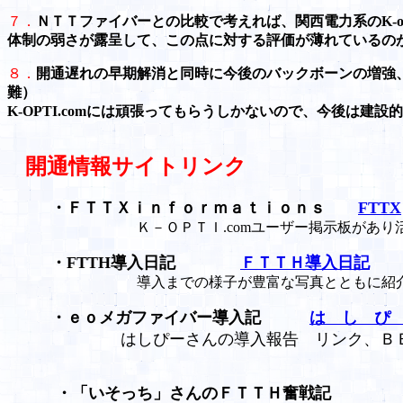
７．
ＮＴＴファイバーとの比較で考えれば、関西電力系のK-o
体制の弱さが露呈して、この点に対する評価が薄れているの
８．
開通遅れの早期解消と同時に今後のバックボーンの増強
難）
K-OPTI.comには頑張ってもらうしかないので、今後は
開通情報サイトリンク
・ＦＴＴＸｉｎｆｏｒｍａｔｉｏｎｓ
FTTX
Ｋ－ＯＰＴＩ.comユーザー掲示板があり活発
・FTTH導入日記
ＦＴＴＨ導入日記
導入までの様子が豊富な写真とともに紹介さ
・ｅｏメガファイバー導入記
は し ぴ
はしぴーさんの導入報告 リンク、Ｂ
・「いそっち」さんのＦＴＴＨ奮戦記