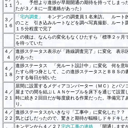
う。 予想より進捗が早期開通の期待を持ってしまっ
１１
たが３／８に一度連絡があった）
「宅内調査」
キンデンの調査員１名来訪。 ルート
３／
のこと 引き込みルートなどを調べ写真撮影、ルート
１６
１５分程度で完了
この後は、なんらの変化もなくひたすら「標準２ヶ月
を待っていた
４／
進捗ステータス表示が「路線調査完了」に変化 表示
４
があった
進捗ステータス 「光ルート設計中」に変化 何を意
４／
たすら待つ身として、この進捗ステータスとＢＢＳの
１８
クする毎日が続いた
居間に設置するメディアコンバーター（ＭＣ）とパソ
４／
屋までの間を結ぶＬＡＮケーブルを床下を通じて設置
２１
時に続き２回目だが毎度疲れる作業だった。準備完了
り。
４／
進捗ステータスがいきなり「工事中」に変化した？？
２２
気とばしだったので、驚きと期待が輻輳しドキドキし
キンデンから４／２７
宅内工事の連絡
「開通しますか