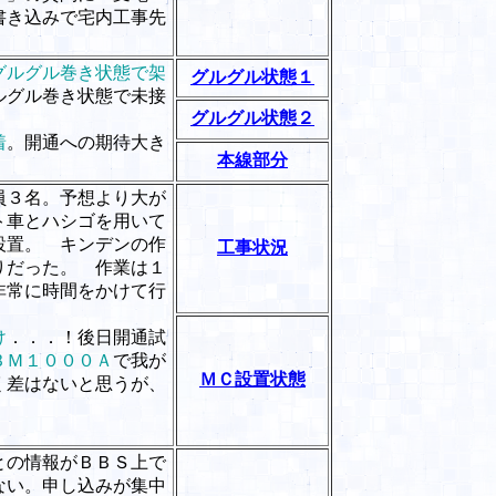
書き込みで宅内工事先
グルグル巻き状態で架
グルグル状態１
ルグル巻き状態で未接
グルグル状態２
着
。開通への期待大き
本線部分
員３名。予想より大が
ト車とハシゴを用いて
設置。 キンデンの作
工事状況
りだった。 作業は１
非常に時間をかけて行
）
け
．．．！後日開通試
ＢＭ１０００Ａ
で我が
ＭＣ設置状態
く差はないと思うが、
との情報がＢＢＳ上で
ない。申し込みが集中