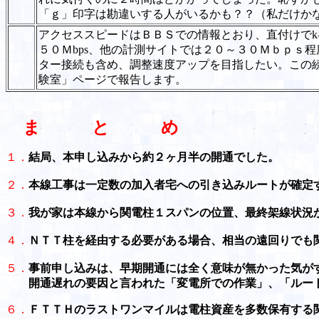
「ｇ」印字は勘違いする人がいるかも？？（私だけか
アクセススピードはＢＢＳでの情報とおり、直付けでk-op
５０Ｍbps、他の計測サイトでは２０～３０Ｍｂｐｓ
ター接続も含め、調整速度アップを目指したい。この
験室」ページで報告します。
ま と め
１．
結局、本申し込みから約２ヶ月半の開通でした。
２．
本線工事は一定数の加入者宅への引き込みルートが確定
３．
我が家は本線から関電柱１スパンの位置、最終架線状況
４．
ＮＴＴ柱を経由する必要がある場合、相当の遠回りでも
５．
事前申し込みは、早期開通には全く意味が無かった気が
開通遅れの要因と言われた「変電所での作業」、「ルート設計
６．
ＦＴＴＨのラストワンマイルは電柱資産を多数保有す