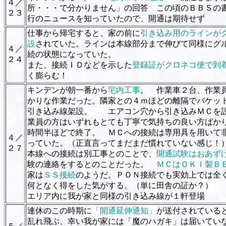
４／
所・・・で分かりません」の回答 この頃のＢＢＳの
２３
行のニュースを知っていたので、開通は期待せず
仕事から帰宅すると、家の前に
引き込み用のラインが
設
されていた。ラインは本線部分まで伸びて同様にグ
４／
続の状態になっていた。
２４
また、接続ＩＤなどを示した
登録証がクロネコ便で到
く膨らむ！
キンデンが朝一番から
宅内工事
。 作業車２台、作業
かりな作業だった。隣家との４ｍほどの離隔でバケッ
引き込み線架設。 エアコン穴から引き込みＭＣを
業員の方はいずれもとても丁寧で気持ちの良い方ばか
時間半ほどで終了。 ＭＣへの接続は専用具を用いて
４／
っていた。（正直言ってまだまだ慣れていない感じ！
２７
本線への接続は別工事とのことで、
開通試験はおあず
験の連絡をするとのことだった。
ＭＣはＯＫＩ製Ｂ
家は
ＳＳ接続
のようだ。ＰＯＮ接続でも実効上では全
何となく得をした気がする。（単に田舎の証か？）
エリア内に我が家と同様の引き込み線が１軒登場
連休のこの時期に
「開通延伸通知」
が送付されている
乱れ飛ぶ、幸い我が家には「魔のハガキ」は届いてい