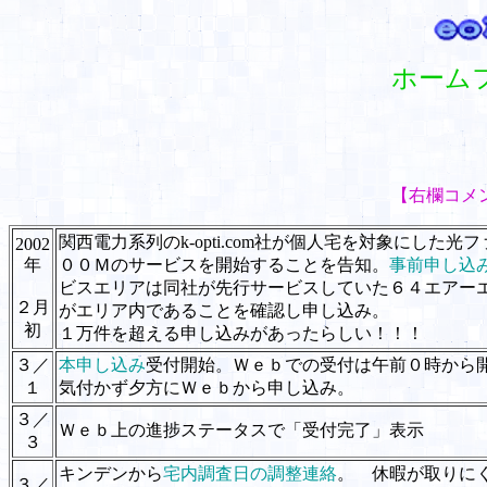
ホーム
【右欄コメ
関西電力系列のk-opti.com社が個人宅を対象にした
2002
年
００Ｍのサービスを開始することを告知。
事前申し込
ビスエリアは同社が先行サービスしていた６４エアー
２月
がエリア内であることを確認し申し込み。
初
１万件を超える申し込みがあったらしい！！！
３／
本申し込み
受付開始。Ｗｅｂでの受付は午前０時から
１
気付かず夕方にＷｅｂから申し込み。
３／
Ｗｅｂ上の進捗ステータスで「受付完了」表示
３
キンデンから
宅内調査日の調整連絡
。 休暇が取りに
３／