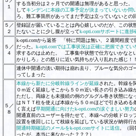
５／
する当初分は２ヶ月での開通は無理があると思った。
１
して
キンデンに本線の工事予定が決まっていないか問
ろ、難工事箇所があってまだ予定は立っていないとの
５／
登録証が届いていることは内心嬉しいのだが、この状
２
たないことに少し腹が立って
k-opti.comサポートに進
k-opti.comから返答 「特に問題は無い、２週間程
５／
だった。
k-opti.comでは工事状況は正確に把握できて
４
求するのは止めた。 工事集中状態で仕方ないかなと
かりしろ」との怒りに近い気持ちが入り乱れた感じ！
連休中開通の淡い期待は崩れ去り、ブルーな気分のゴ
ってしまった
本線から新たに分岐幹線ラインが延線
された。幹線を
０ｍ近く延線しそこから５０ｍ近い長さの引き込み線
ただし、両線とも未接続の例のグルグル巻き状態にな
はＮＴＴ柱を使えば本線から５０ｍほどで引き込める
５／
く言えば
早期開通に向けたk-opti.comの涙ぐましい努力
８
開通直前のユーザーを待たせて、本線への分岐ドロッ
設置を後回しにして枝線を延ばしている状況が納得行
開通時期確認のメールをk-opti.comサイトに送信
。（回
ったが、本当に来なかった？？？）