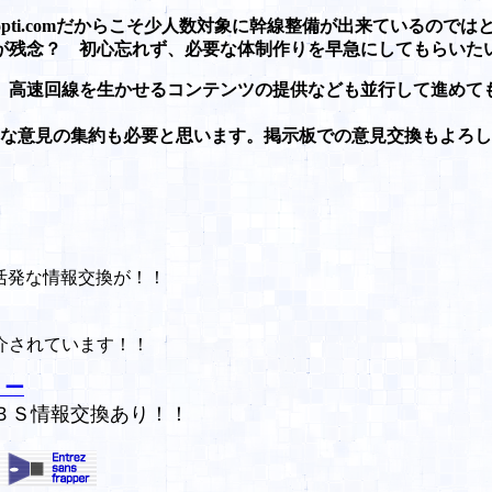
pti.comだからこそ少人数対象に幹線整備が出来ているので
が残念？ 初心忘れず、必要な体制作りを早急にしてもらい
、高速回線を生かせるコンテンツの提供なども並行して進めて
建設的な意見の集約も必要と思います。掲示板での意見交換もよ
な情報交換が！！
れています！！
 ー
ＢＳ情報交換あり！！