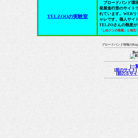
ブロードバンド環境
発展進行形のサイト
れています。WEB
TELZOOの実験室
ャレです。個人サイ
TELZOさんの熱意
「しめクンの部屋」と相互
ブロードバンド情報のRi
Br
[
一
[
前のサイト
] 
[
前の５サイ