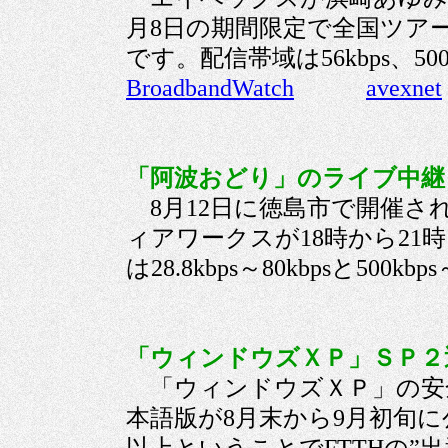
月8日の期間限定で全国ツア
です。配信帯域は56kbps、5
BroadbandWatch
avexnet
「阿波おどり」のライブ中継 
8月12日に徳島市で開催さ
ィアワークスが18時から21
は28.8kbps～80kbpsと500
「ウィンドウズＸＰ」ＳＰ２近
「ウィンドウズＸＰ」の安全
本語版が8月末から9月初旬に