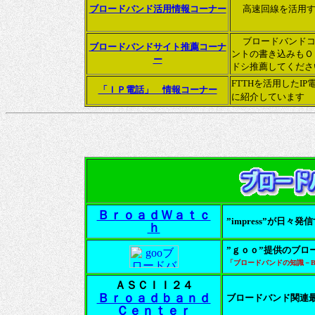
ブロードバンド活用情報コーナー
高速回線を活用
ブロードバンド
ブロードバンドサイト推薦コーナ
ントの書き込みもＯ
ー
ドシ推薦してくだ
FTTHを活用したIP
「ＩＰ電話」 情報コーナー
に紹介しています
ＢｒｏａｄＷａｔｃ
”impress”が日
ｈ
”ｇｏｏ”提供のブ
「ブロードバンドの知識－B
ＡＳＣＩＩ２４
Ｂｒｏａｄｂａｎｄ
ブロードバンド関連
Ｃｅｎｔｅｒ