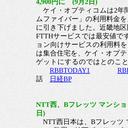
4,900円に (9月2日)
ケイ・オプティコムは2年間
ムファイバー」の利用料金を月額
に引き下げました。近畿地区
FTTHサービスでは最安値で
ョン向けサービスの利用料を
は集合住宅を、ケイ・オプテ
ゲットにするのではとのこ
RBBTODAY1
RB
話
日経BP
NTT西、Bフレッツ マンシ
日)
NTT西日本は、Bフレッツ