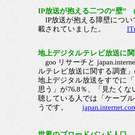
IP放送が抱える二つの“壁” (
IP放送が抱える障壁について
載されていました。
IT
地上デジタルテレビ放送に関す
goo リサーチと japan.int
ルテレビ放送に関する調査」
地上デジタル放送をすでに「
思う」が76.8％、「見たくな
聴している人では「ケーブルテ
うです。
japan.internet.co
世界のブロードバンド人口、１