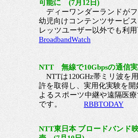
可能に (7月12日)
ディーワンダーランドがフ
幼児向けコンテンツサービス
レッツユーザー以外でも
BroadbandWatch
NTT 無線で10Gbpsの通信実
NTTは120GHz帯ミリ波を
許を取得し、実用化実験を開
よるスポーツ中継や遠隔医療
です。
RBBTODAY
NTT東日本 ブロードバンド映像受信