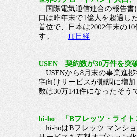
国際電気通信連合の報告書
口は昨年末で1億人を超過し
首位で、日本は2002年末の
す。
IT日経
USEN 契約数が30万件を突破
USENから8月末の事業進
宅向けサービスが順調に増加し
数は30万141件になった
hi-ho 「Bフレッツ・ライト
hi-hoはBフレッツ マン