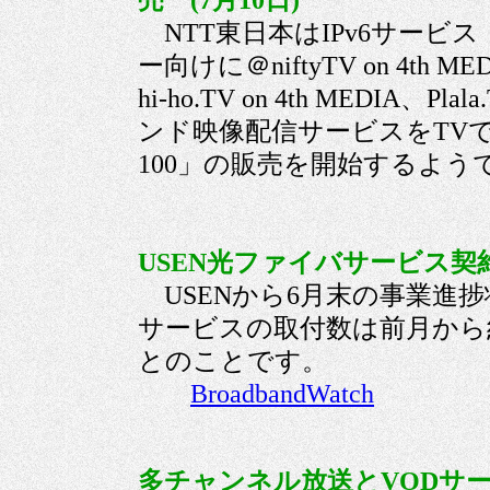
売 (7月10日)
NTT東日本はIPv6サービ
ー向けに＠niftyTV on 4th MED
hi-ho.TV on 4th MEDIA、P
ンド映像配信サービスをTVで視聴
100」の販売を開始する
USEN光ファイバサービス契約
USENから6月末の事業進
サービスの取付数は前月から約7
とのことです。
BroadbandWatch
多チャンネル放送とVODサー