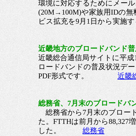
環境に対応するためにメール
(20M→100M)や家族用ID
ビス拡充を9月1日から
近畿地方のブロードバンド普及
近畿総合通信局サイトに平成
ロードバンドの普及状況デー
PDF形式です。
近畿
総務省、7月末のブロードバン
総務省から7月末のブロー
た。FTTHは前月から88,327
した。
総務省