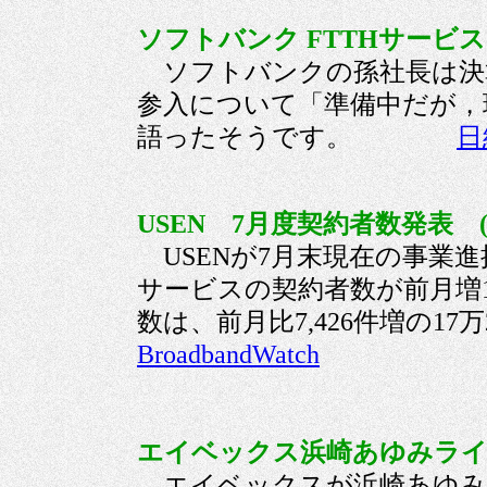
ソフトバンク FTTHサービス
ソフトバンクの孫社長は決算
参入について「準備中だが，
語ったそうです。
日
USEN 7月度契約者数発表 (
USENが7月末現在の事業
サービスの契約者数が前月増1万6
数は、前月比7,426件増の1
BroadbandWatch
エイベックス浜崎あゆみライブ
エイベックスが浜崎あゆみの