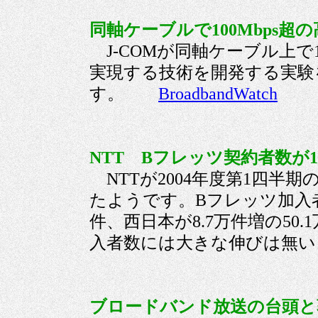
同軸ケーブルで100Mbps超の
J-COMが同軸ケーブル上で1
実現する技術を開発する実験
す。
BroadbandWatch
NTT Bフレッツ契約者数が10
NTTが2004年度第1四半
たようです。Bフレッツ加入者数
件、西日本が8.7万件増の50
入者数には大きな伸びは
ブロードバンド放送の台頭と著