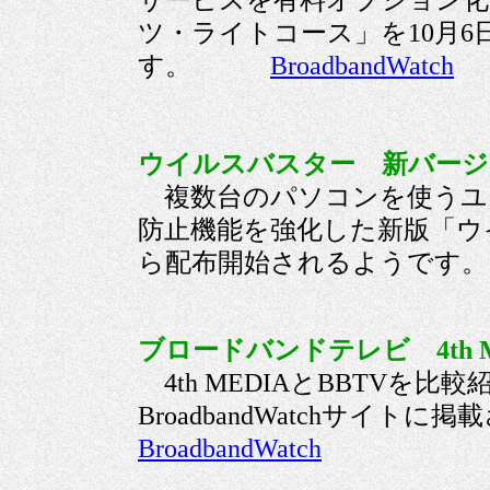
サービスを有料オプション化
ツ・ライトコース」を10月
す。
BroadbandWatch
ウイルスバスター 新バージ
複数台のパソコンを使うユ
防止機能を強化した新版「ウイル
ら配布開始されるようで
ブロードバンドテレビ 4th M
4th MEDIAとBBTVを
BroadbandWatch
BroadbandWatch