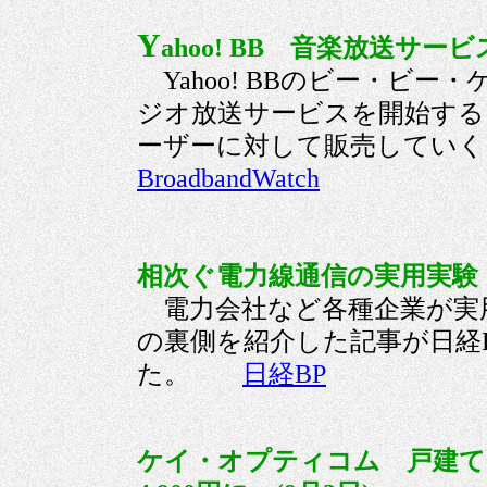
Y
ahoo! BB 音楽放送サー
Yahoo! BBのビー・ビー
ジオ放送サービスを開始する
ーザーに対して販売し
BroadbandWatch
相次ぐ電力線通信の実用実験，
電力会社など各種企業が実
の裏側を紹介した記事が日経
た。
日経BP
ケイ・オプティコム 戸建て