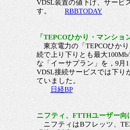
VDSL装置の値下げ、サービ
す。
RBBTODAY
「TEPCOひかり・マンショ
東京電力の「TEPCOひか
続で上り下りとも最大100M
な「イーサプラン」を，9月
VDSL接続サービスでは下りが5
ていました。
日経BP
ニフティ、FTTHユーザー向け
ニフティはBフレッツ、TEP