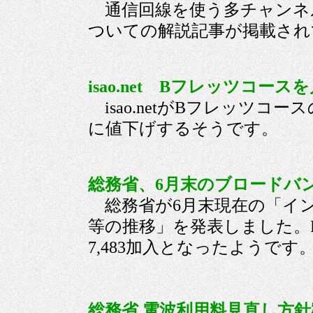
通信回線を使う多チャンネ
ついての解説記事が掲載
isao.net Bフレッツコースを
isao.netがBフレッツコース
に値下げするそうです
総務省、6月末のブロードバン
総務省が6月末現在の「イ
等の推移」を発表しました。FTT
7,483加入となったよ
総務省 電波利用料見直し方針案