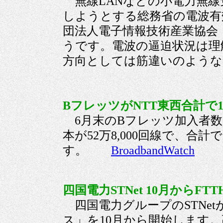
無線LANなどの小電力無線
しようとする総務省の電波有
団法人電子情報技術産業協会（
うです。電波の逼迫状況は理
方向としては筋違いのよ
BフレッツがNTT東西合計で10
6月末のBフレッツ加入者数は、
本が52万8,000回線で、合
す。
BroadbandWatch
四国電力STNet 10月からFT
四国電力グループのSTNet
ス」を10月から開始します