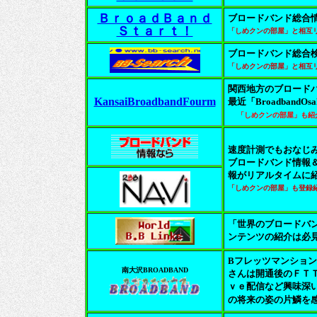
ＢｒｏａｄＢａｎｄ
ブロードバンド総合
Ｓｔａｒｔ！
「しめクンの部屋」と相互
ブロードバンド総合
「しめクンの部屋」と相互
関西地方のブロード
KansaiBroadbandFourm
最近「Broadban
「しめクンの部屋」も紹
速度計測でもおなじ
ブロードバンド情報
報がリアルタイムに
「しめクンの部屋」も登録
「世界のブロードバ
ンテンツの紹介は必
Bフレッツマンショ
南大沢BROADBAND
さんは開通後のＦＴ
ｖｅ配信など興味深
の将来の姿の片鱗を