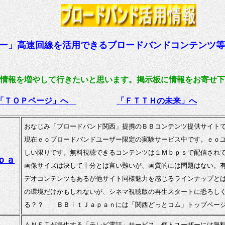
ー」高速回線を活用できるブロードバンドコンテンツ等
情報を増やして行きたいと思います。掲示板に情報をお寄せ下
「ＴＯＰページ」へ
「ＦＴＴＨの未来」へ
おなじみ「ブロードバンド関西」提携のＢＢコンテンツ提供サイト
現在ｅｏブロードバンドユーザー限定の実験サービス中です。ｅｏ
しい限りです。無料視聴できるコンテンツは１Ｍｂｐｓで配信され
ｐａ
画像サイズは決して十分とは言い難いが、画質的には問題はない。
デオコンテンツもあるが他サイト同様魅力を感じるラインナップと
の環境だけかもしれないが、シネマ視聴版の再生スタートに恐ろし
る？？ ＢＢｉｔＪａｐａｎには「関西どっとコム」トップページ
ＡＮＥＴが提供する「テレビ電話」サービス。個人ユーザーには無