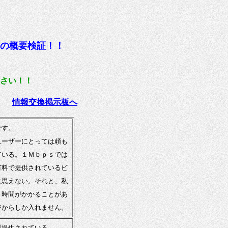
の概要検証！！
さい！！
情報交換掲示板へ
です。
ユーザーにとっては頼も
ている。１Ｍｂｐｓでは
有料で提供されているビ
は思えない。それと、私
く時間がかかることがあ
からしか入れません。
料提供されている。