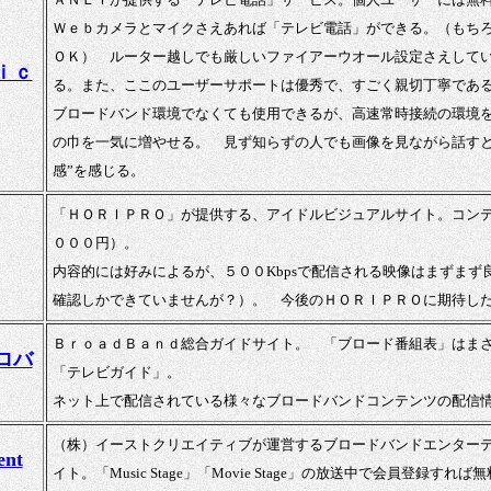
Ｗｅｂカメラとマイクさえあれば「テレビ電話」ができる。（もち
ＯＫ） ルーター越しでも厳しいファイアーウオール設定さえして
ｉｃ
る。また、ここのユーザーサポートは優秀で、すごく親切丁寧であ
ブロードバンド環境でなくても使用できるが、高速常時接続の環境
の巾を一気に増やせる。 見ず知らずの人でも画像を見ながら話すと妙
感”を感じる。
「ＨＯＲＩＰＲＯ」が提供する、アイドルビジュアルサイト。コン
０００円）。
内容的には好みによるが、５００Kbpsで配信される映像はまずまず
確認しかできていませんが？）。 今後のＨＯＲＩＰＲＯに期待し
ＢｒｏａｄＢａｎｄ総合ガイドサイト。 「ブロード番組表」はま
ロバ
「テレビガイド」。
ネット上で配信されている様々なブロードバンドコンテンツの配信
（株）イーストクリエイティブが運営するブロードバンドエンター
ent
イト。「Music Stage」「Movie Stage」の放送中で会員登録す