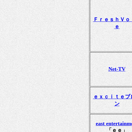
ＦｒｅｓｈＶｏ
ｅ
Net-TV
ｅｘｃｉｔｅブ
ン
east entertainm
「ｅｅ」