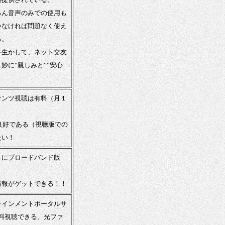
ろん音声のみでの使用も
いなければ問題なく使え
る。
を生かして、ネット交友
に”親しみと””安心
テンツ視聴は有料（月１
良好である（視聴版での
たい！
さにブロードバンド版
情報がゲットできる！！
テインメントポータルサ
れば無料視聴できる。光ファ