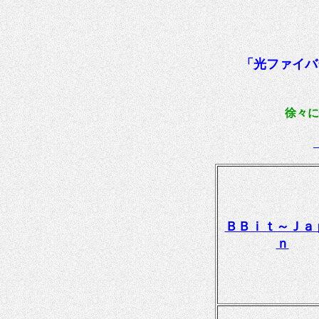
「光ファイバ
徐々に
ＢＢｉｔ～Ｊａ
ｎ