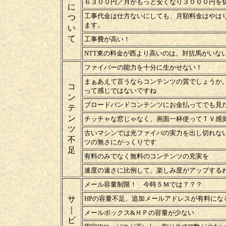
６３００円／月がもっと安くなり３０００円を
に
工事代金は仕方ないにしても、月額料金はやは
つ
ます。
い
て
工事費が高い！
NTT東の料金が西より高いのは、対抗馬がいな
ファイバーの能力を十分に生かせない！
まぁあえて言うならコンテンツの質でしょうか
コ
って感じではないですね
ン
ブロードバンドコンテンツにお金払ってでも見
テ
ン
チッチャな窓じゃなく、画面一杯使ってＴＶ感
ツ
古いマシンでは光ファイバの実力を出し切れな
不
ツの無さにがっくりです
足
有料のみでなく無料のコンテンツの充実を
速度の速さに比例して、楽しみ度がアップする
メール容量制限！ 今時５Ｍでは？？？
サ
HPの容量不足、追加メールアドレスが有料にな
｜
メールボックス&ＨＰの容量が少ない
ビ