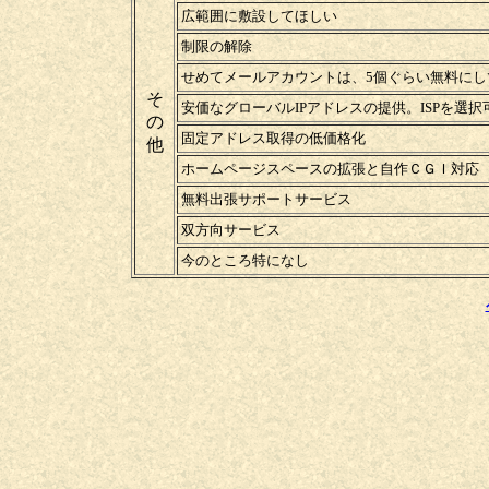
広範囲に敷設してほしい
制限の解除
せめてメールアカウントは、5個ぐらい無料にし
そ
安価なグローバルIPアドレスの提供。ISPを選
の
固定アドレス取得の低価格化
他
ホームページスペースの拡張と自作ＣＧＩ対応
無料出張サポートサービス
双方向サービス
今のところ特になし