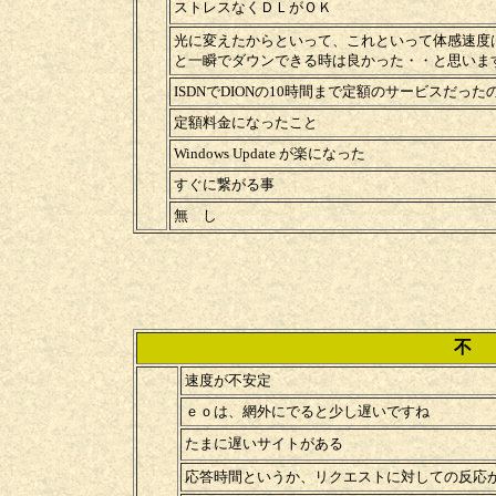
ストレスなくＤＬがＯＫ
光に変えたからといって、これといって体感速度
と一瞬でダウンできる時は良かった・・と思いま
ISDNでDIONの10時間まで定額のサービスだっ
定額料金になったこと
Windows Update が楽になった
すぐに繋がる事
無 し
不
速度が不安定
ｅｏは、網外にでると少し遅いですね
たまに遅いサイトがある
応答時間というか、リクエストに対しての反応