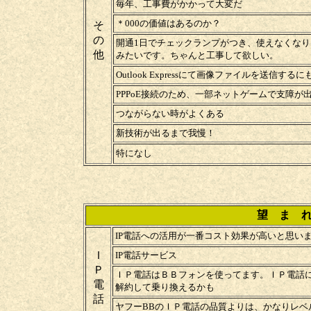
毎年、工事費がかかって大変だ
＊000の価値はあるのか？
そ
の
開通1日でチェックランプがつき、使えなくなり
他
みたいです。ちゃんと工事して欲しい。
Outlook Expressにて画像ファイルを送信
PPPoE接続のため、一部ネットゲームで支障が
つながらない時がよくある
新技術が出るまで我慢！
特になし
望 ま 
IP電話への活用が一番コスト効果が高いと思い
Ｉ
IP電話サービス
Ｐ
ＩＰ電話はＢＢフォンを使ってます。ＩＰ電話
電
解約して乗り換えるかも
話
ヤフーBBのＩＰ電話の品質よりは、かなりレ