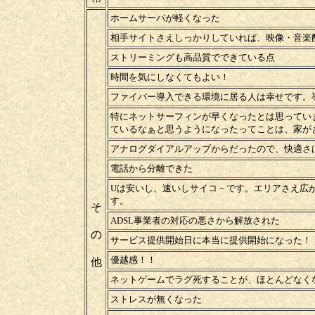
ホームサーバが軽くなった
相手サイトさえしっかりしていれば、映像・音楽
ストリーミングも高品質でできている点
時間を気にしなくてもよい！
ファイバー導入できる環境に居る人は幸せです。
特にネットサーフィンが早くなったとは思ってい
ているなぁと思うようになったってことは、家が
アナログダイアルアップからだったので、快適さは
電話から分離できた
Uは安いし、速いしサイコ－です。エリアさえ広
す。
そ
ADSL事業者の対応の悪さから解放された
の
サービス提供開始日に本当に提供開始になった！（
優越感！！
他
ネットゲームでラグ死することが、ほとんどなく
ストレスが無くなった