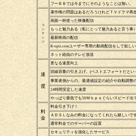
フーＢＢでは今までにそのようなことは無い。
著作権の問題はあるだろうけれどＴＶドラマ再
画面一杯使った映像配信
コ
もっと魅力ある（私にとって魅力あると言う事
ン
テ
最新映画の配信
ン
ツ
K-opti.comユーザー専用の動画配信をして欲し
ネット経由のテレビ放送
更なる速度向上
回線容量の引き上げ。(ベストエフォートだとい
速
事業者側からの、最適値設定の紹介や自動調整
度
24時間安定した速度
やっぱり最低でも50Ｍｂｐｓぐらいスピード出
料金引き下げ！
料
ＡＤＳＬなみの料金になってくれたら嬉しいで
金
通常料金でのサーバーの設置
セキュリティを強化したサービス