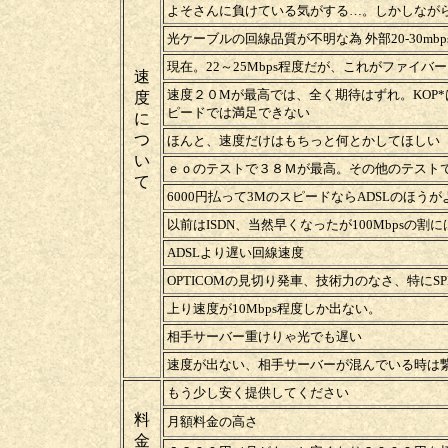
よそさんに負けている気がする…。しかしながらこ
光ケーブルの回線品質が不明な為 外部20-30m
現在。22～25Mbps程度だが、これがファイ
速
速度２０Mが最高では、全く期待はずれ。KOP
度
ピードでは満足できない
に
つ
ほんと、速度だけはもちっと何とかしてほしい
い
ｅｏのテストで３８Ｍが最高。その他のテスト
て
6000円払って3MのスピードならADSLのほう
以前はISDN、当然早くなったが100Mbpsの
ADSLより遅い回線速度
OPTICOMの見切り発車、技術力のなさ、特にS
上り速度が10Mbps程度しか出ない。
相手サーバー重けりゃ光でも遅い
速度が出ない、相手サーバーが混んでいる時は
もう少し安く提供してください
料
月額料金の高さ
金