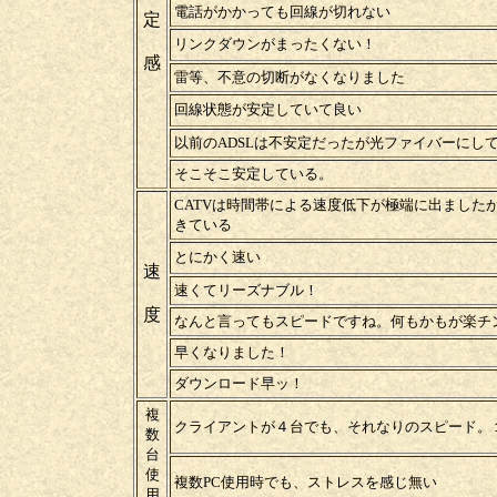
電話がかかっても回線が切れない
定
リンクダウンがまったくない！
感
雷等、不意の切断がなくなりました
回線状態が安定していて良い
以前のADSLは不安定だったが光ファイバーにし
そこそこ安定している。
CATVは時間帯による速度低下が極端に出ました
きている
とにかく速い
速
速くてリーズナブル！
度
なんと言ってもスピードですね。何もかもが楽チ
早くなりました！
ダウンロード早ッ！
複
クライアントが４台でも、それなりのスピード。
数
台
使
複数PC使用時でも、ストレスを感じ無い
用