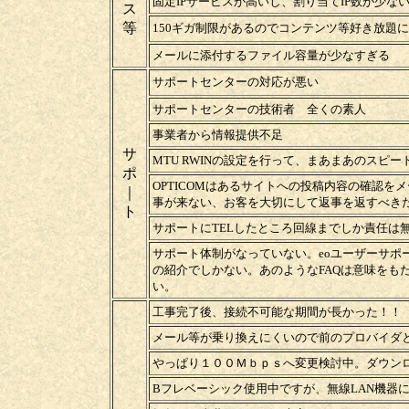
固定IPサービスが高いし、割り当てIP数が少な
ス
等
150ギガ制限があるのでコンテンツ等好き放題
メールに添付するファイル容量が少なすぎる
サポートセンターの対応が悪い
サポートセンターの技術者 全くの素人
事業者から情報提供不足
サ
MTU RWINの設定を行って、まあまあのスピ
ポ
OPTICOMはあるサイトへの投稿内容の確認
｜
事が来ない、お客を大切にして返事を返すべき
ト
サポートにTELしたところ回線までしか責任は
サポート体制がなっていない。eoユーザーサポ
の紹介でしかない。あのようなFAQは意味をも
い。
工事完了後、接続不可能な期間が長かった！！
メール等が乗り換えにくいので前のプロバイダ
やっぱり１００Ｍｂｐｓへ変更検討中。ダウン
Bフレベーシック使用中ですが、無線LAN機器