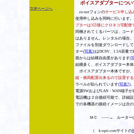
ボイスアダプターについ
TOPページへ
eo-netフォンの
サービス申し込みは
使用申し込みを同時に行います。
プターは3日後にクロネコ宅配便
同梱されてくるパーツは、コード
はありません。レンタルの場合、
ファイルを別途ダウンロードして
ター
(写真3)
はDC9V、1.5A
面からは結構自由度があります
(
結構多く、ボイスアダプター本体
ボイスアダプター本体ですが、217
縦・横両配置出来るので設置する
ラベルが貼られています
(写真7)
電源SWおよびLAN・WAN端子が
電話機は２台接続可能で、詳細設
での各機器の接続イメージは次の
ＭＣ ――→ ルーター(
｜ ―――――
（
k-opti.comサイトの