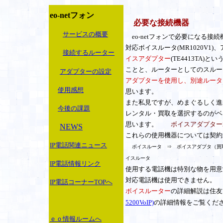
eo-netフォン
必要な接続機器
サービスの概要
eo-netフォンで必要になる接続
対応ボイスルータ(MR1020V1)、ア
接続するルーター
イスアダプター
(TE4413TA
ことと、ルーターとしてのスルー
アダプターの設定
アダプターを使用し、別途ルータ
使用感想
思います。
また私見ですが、めまぐるしく進
今後の課題
レンタル・買取を選択するのがベ
思います。
ボイスアダプター2
NEWS
これらの使用機器については契約
IP電話関連ニュース
ボイスルータ ⇒ ボイスアダプタ（
イスルータ
IP電話情報リンク
使用する電話機は特別な物を用意
対応電話機は使用できません。
IP電話コーナーTOPへ
ボイスルーター
の詳細解説は住友
5200VoIP)
の詳細情報をご覧くだ
ｅｏ情報ルームへ