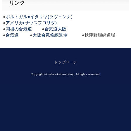
リンク
●
ポルトガル
●イタリヤ(ラヴェンナ)
●
アメリカ(サウスフロリダ)
●
開祖の合気道
●
合気道大阪
●
合気道
●
大阪合氣修練道場
●秋津野胆練道場
トップページ
Copyright ©osakaaikishurendojo, All rights reserved.