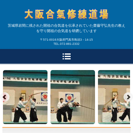
合気道大阪合氣修練道場|
茨城県岩間に残された開祖の合気道を伝承されていた齋藤守弘先生の教え
を守り開祖の合気道を研鑽しています
大阪・兵庫で開祖の合気
〒571-0016大阪府門真市島頭3－14-15
TEL.072-881-2332
道を研鑽