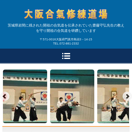
合気道大阪合氣修練道場|
茨城県岩間に残された開祖の合気道を伝承されていた齋藤守弘先生の教え
を守り開祖の合気道を研鑽しています
大阪・兵庫で開祖の合気
〒571-0016大阪府門真市島頭3－14-15
TEL.072-881-2332
道を研鑽