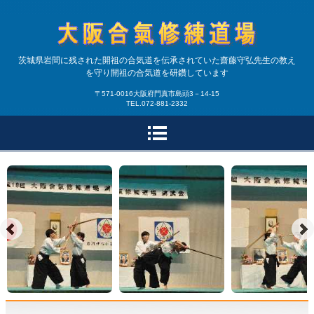
合気道大阪合氣修練道場|
茨城県岩間に残された開祖の合気道を伝承されていた齋藤守弘先生の教え
を守り開祖の合気道を研鑽しています
大阪・兵庫で開祖の合気
〒571-0016大阪府門真市島頭3－14-15
TEL.072-881-2332
道を研鑽